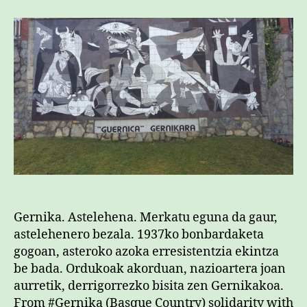
Gernika. Astelehena. Merkatu eguna da gaur,
astelehenero bezala. 1937ko bonbardaketa
gogoan, asteroko azoka erresistentzia ekintza
be bada. Ordukoak akorduan, nazioartera joan
aurretik, derrigorrezko bisita zen Gernikakoa.
From #Gernika (Basque Country) solidarity with