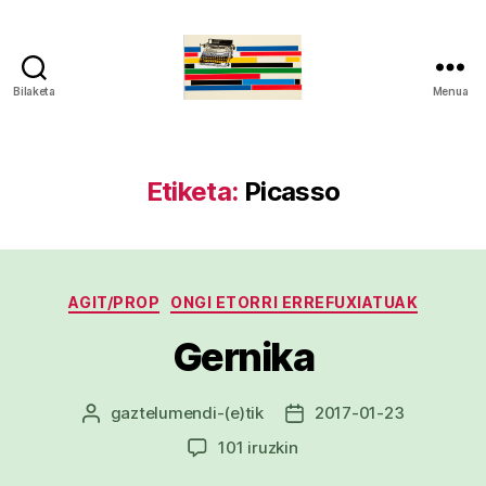
Bilaketa
Menua
gaztelumendi.eus
Etiketa:
Picasso
Kategoriak
AGIT/PROP
ONGI ETORRI ERREFUXIATUAK
Gernika
gaztelumendi
-(e)tik
2017-01-23
Argitalpenaren
Argitalpenaren
egilea
data
Gernika
101 iruzkin
sarreran