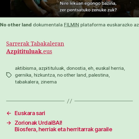
No other land
dokumentala
FILMIN
plataforma euskarazko azp
Sarrerak Tabakaleran
Azpitituluak
.eus
aktibisma
,
azpitituluak
,
donostia
,
eh
,
euskal herria
,
gernika
,
hizkuntza
,
no other land
,
palestina
,
Etiketak
tabakalera
,
zinema
←
Euskara sari
→
Zorionak UrdaiBAI!
Biosfera, herriak eta herritarrak garaile