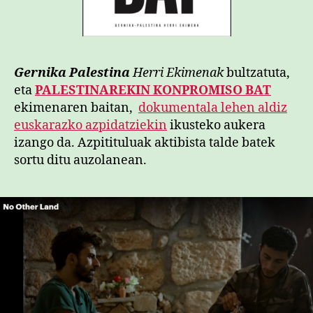
Gernika Palestina
Herri Ekimenak
bultzatuta,
eta
PALESTINAREKIN
KONPROMISO
BAT
ekimenaren baitan,
dokumentala lehen aldiz
euskarazko azpidatziekin
ikusteko aukera
izango da. Azpitituluak aktibista talde batek
sortu ditu auzolanean.