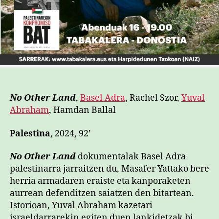
No Other Land
,
Basel Adra
, Rachel Szor,
Yuval
Abraham
, Hamdan Ballal
Palestina
, 2024, 92’
No Other Land
dokumentalak Basel Adra
palestinarra jarraitzen du, Masafer Yattako bere
herria armadaren eraiste eta kanporaketen
aurrean defenditzen saiatzen den bitartean.
Istorioan, Yuval Abraham kazetari
israeldarrarekin egiten duen lankidetzak bi