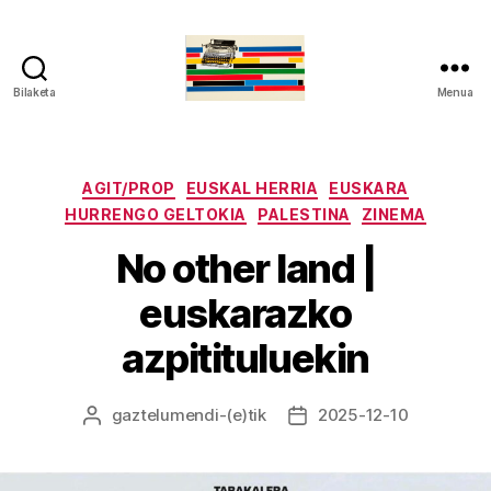
Bilaketa
Menua
gaztelumendi.eus
Kategoriak
AGIT/PROP
EUSKAL HERRIA
EUSKARA
HURRENGO GELTOKIA
PALESTINA
ZINEMA
No other land |
euskarazko
azpitituluekin
gaztelumendi
-(e)tik
2025-12-10
Argitalpenaren
Argitalpenaren
egilea
data