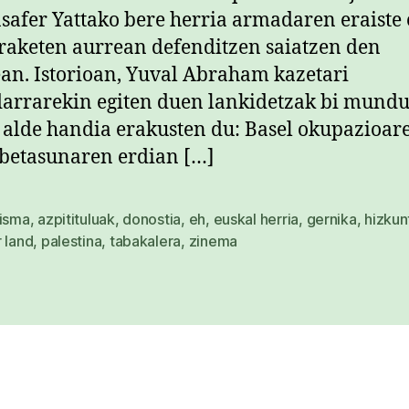
safer Yattako bere herria armadaren eraiste 
aketen aurrean defenditzen saiatzen den
ean. Istorioan, Yuval Abraham kazetari
darrarekin egiten duen lankidetzak bi mund
 alde handia erakusten du: Basel okupazioar
betasunaren erdian […]
bisma
,
azpitituluak
,
donostia
,
eh
,
euskal herria
,
gernika
,
hizkun
 land
,
palestina
,
tabakalera
,
zinema