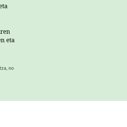
eta
uren
en eta
tza
,
no