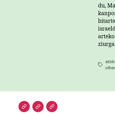
du, Ma
kanpor
bitart
israel
arteko
ziurga
akti
Etiketak
other
Hasiera
Kazetari
Patxi