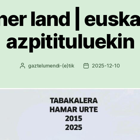
her land | eusk
azpitituluekin
gaztelumendi
-(e)tik
2025-12-10
Argitalpenaren
Argitalpenaren
egilea
data