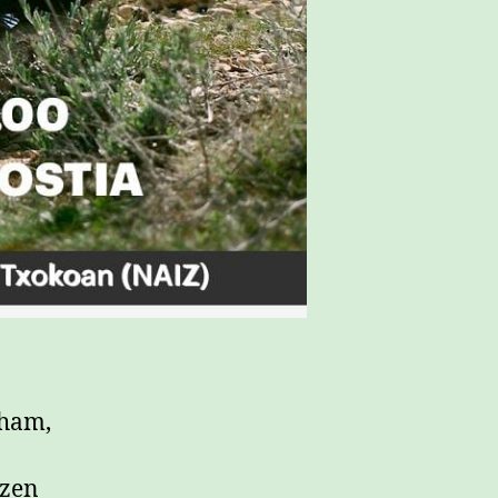
aham,
tzen