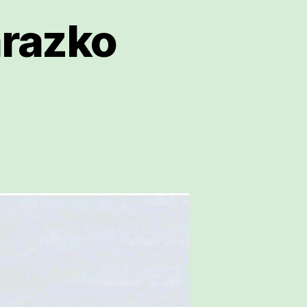
arazko