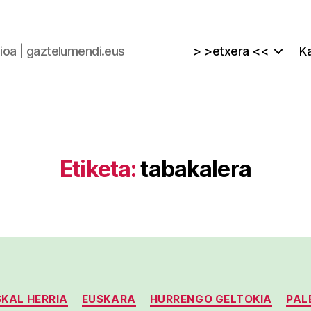
zioa | gaztelumendi.eus
> >etxera <<
Ka
Etiketa:
tabakalera
Kategoriak
KAL HERRIA
EUSKARA
HURRENGO GELTOKIA
PAL