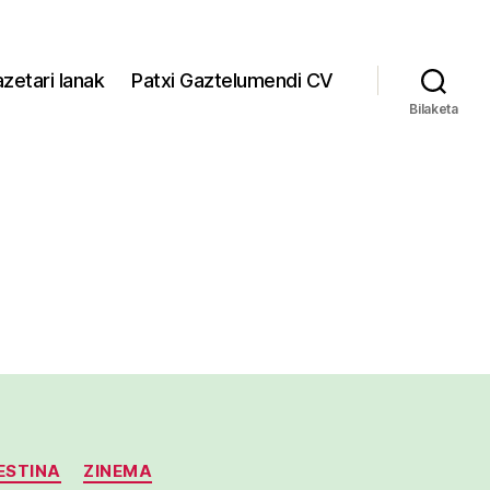
zetari lanak
Patxi Gaztelumendi CV
Bilaketa
ESTINA
ZINEMA