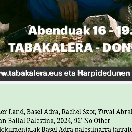
er Land, Basel Adra, Rachel Szor, Yuval Abr
 Ballal Palestina, 2024, 92’ No Other
okumentalak Basel Adra palestinarra jarrai