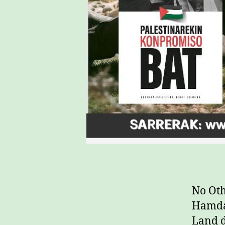
No Oth
Hamdan
Land d