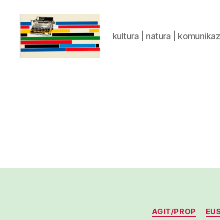
kultura | natura | komunika
gaztelumendi.eus
AGIT/PROP
EUS