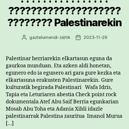
????????????????????
???????? Palestinarekin
gaztelumendi
-(e)tik
2023-11-29
Argitalpenaren
Argitalpenaren
egilea
data
Palestinar herriarekin elkartasun eguna da
gaurkoa munduan. Eta azken aldi honetan,
egunero edo ia egunero ari gara gure kezka eta
elkartasuna erakusten Palestinarekin. Gure
kulturatik begirada Palestinari Wafa Idris,
Tapia eta Leturiaren abestia Check point rock
dokumentala Atef Abu Saif Berria egunkarian
Mosab Abu Toha eta Adania Xibli idazle
palestinarrak Palestina zauritua Imanol Murua
[…]