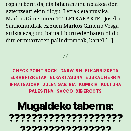
ospatu berri da, eta biharamuna nolakoa den
aztertzeari ekin diogu. Letrak eta musika.
Markos Gimenoren 101 LETRAKARTEL Joseba
Sarrionandiak ez zuen Markos Gimeno Vesga
artista ezagutu, baina liburu eder baten bildu
ditu ermuarraren palindromoak, kartel […]
Kategoriak
CHECK POINT ROCK
DARWISH
ELKARRIZKETA
ELKARRIZKETAK
ELKARTASUNA
EUSKAL HERRIA
IRRATSAIOAK
JULEN GABIRIA
KOMIKIA
KULTURA
PALESTINA
SACCO
XIBEROOTS
Mugaldeko taberna:
????????????????????
????????????????