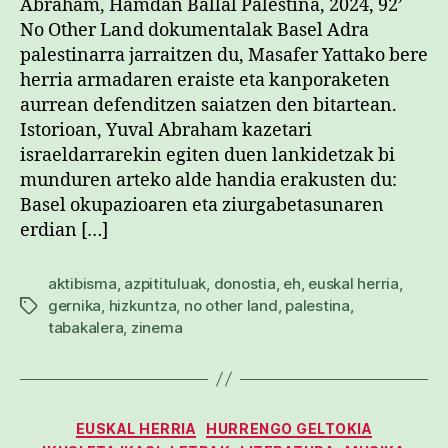
Abraham, Hamdan Ballal Palestina, 2024, 92’
No Other Land dokumentalak Basel Adra
palestinarra jarraitzen du, Masafer Yattako bere
herria armadaren eraiste eta kanporaketen
aurrean defenditzen saiatzen den bitartean.
Istorioan, Yuval Abraham kazetari
israeldarrarekin egiten duen lankidetzak bi
munduren arteko alde handia erakusten du:
Basel okupazioaren eta ziurgabetasunaren
erdian […]
aktibisma
,
azpitituluak
,
donostia
,
eh
,
euskal herria
,
gernika
,
hizkuntza
,
no other land
,
palestina
,
Etiketak
tabakalera
,
zinema
Kategoriak
EUSKAL HERRIA
HURRENGO GELTOKIA