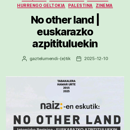
HURRENGO GELTOKIA
PALESTINA
ZINEMA
No other land |
euskarazko
azpitituluekin
gaztelumendi
-(e)tik
2025-12-10
Argitalpenaren
Argitalpenaren
egilea
data