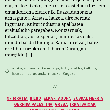
eta garitoentzako, jaien osteko asteburu luze eta
emankorrena ziurrenik. Euskaldunontzat
arnasgunea. Arnasa, haizea, aire berriak
inguruan. Kultur industria apal baten
erakusleiho paregabea. Kontzertuak,
hitzaldiak, aurkezpenak, manifestazioak…
mundu bat da Durango. Baina niretzat, batez
ere liburu azoka da. Liburua Durangon
murgildu […]
azoka
,
durango
,
Gerediaga
,
Hitz
,
jaialdia
,
kultura
,
Etiketak
liburua
,
liburudenda
,
musika
,
Zugaza
Kategoriak
97 IRRATIA
BILBO
ELKARTASUNA
EUSKAL HERRIA
GERNIKA PALESTINA
GREBA
IRRATSAIOAK
MOBILIZAZIOA
PALESTINA