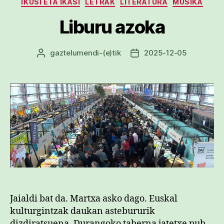
IKUSI ETA IKASI
LETRAK
LITERATURA
MUSIKA
Liburu azoka
gaztelumendi
-(e)tik
2025-12-05
Argitalpenaren
Argitalpenaren
egilea
data
Jaialdi bat da. Martxa asko dago. Euskal
kulturgintzak daukan astebururik
dizdiratsuena. Durangoko taberna jatetxe pub