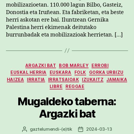
mobilizazioetan. 110.000 lagun Bilbo, Gasteiz,
Donostia eta Iruñean. Eta fabriketan, eta beste
herri askotan ere bai. Iluntzean Gernika
Palestina herri ekimenak deitutako
burrunbadak eta mobilizazioak herrietan. […]
Kategoriak
ARGAZKI BAT
BOB MARLEY
ERROBI
EUSKAL HERRIA
EUSKARA
FOLK
GORKA URBIZU
HAIZEA
IRRATIA
IRRATSAIOAK
IZUKAITZ
JAMAIKA
LIBRE
REGGAE
Mugaldeko taberna:
Argazki bat
gaztelumendi
-(e)tik
2024-03-13
Argitalpenaren
Argitalpenaren