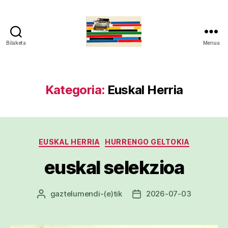
Bilaketa
Menua
gaztelumendi.eus
Kategoria:
Euskal Herria
Kategoriak
EUSKAL HERRIA
HURRENGO GELTOKIA
euskal selekzioa
gaztelumendi
-(e)tik
2026-07-03
Argitalpenaren
Argitalpenaren
egilea
data