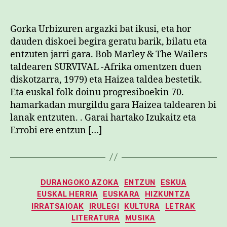
egilea
data
Gorka Urbizuren argazki bat ikusi, eta hor
dauden diskoei begira geratu barik, bilatu eta
entzuten jarri gara. Bob Marley & The Wailers
taldearen SURVIVAL -Afrika omentzen duen
diskotzarra, 1979) eta Haizea taldea bestetik.
Eta euskal folk doinu progresiboekin 70.
hamarkadan murgildu gara Haizea taldearen bi
lanak entzuten. . Garai hartako Izukaitz eta
Errobi ere entzun […]
Kategoriak
DURANGOKO AZOKA
ENTZUN
ESKUA
EUSKAL HERRIA
EUSKARA
HIZKUNTZA
IRRATSAIOAK
IRULEGI
KULTURA
LETRAK
LITERATURA
MUSIKA