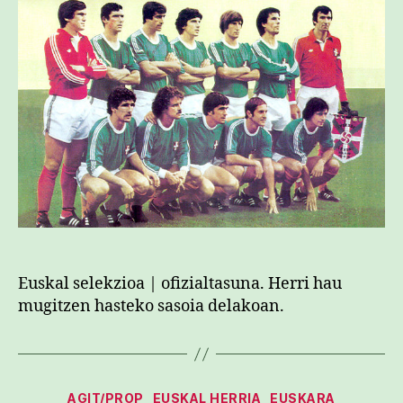
Euskal selekzioa | ofizialtasuna. Herri hau
mugitzen hasteko sasoia delakoan.
Kategoriak
AGIT/PROP
EUSKAL HERRIA
EUSKARA