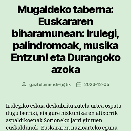
Mugaldeko taberna:
Euskararen
biharamunean: Irulegi,
palindromoak, musika
Entzun! eta Durangoko
azoka
gaztelumendi
-(e)tik
2023-12-05
Argitalpenaren
Argitalpenaren
egilea
data
Irulegiko eskua deskubritu zutela urtea ospatu
dugu berriki, eta gure hizkuntzaren altxorrik
aspaldikoenak Sorioneku jarri gintuen
euskaldunok. Euskararen nazioarteko eguna