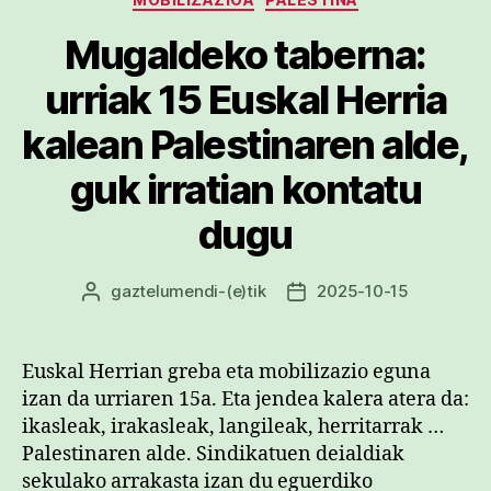
Mugaldeko taberna:
urriak 15 Euskal Herria
kalean Palestinaren alde,
guk irratian kontatu
dugu
gaztelumendi
-(e)tik
2025-10-15
Argitalpenaren
Argitalpenaren
egilea
data
Euskal Herrian greba eta mobilizazio eguna
izan da urriaren 15a. Eta jendea kalera atera da:
ikasleak, irakasleak, langileak, herritarrak …
Palestinaren alde. Sindikatuen deialdiak
sekulako arrakasta izan du eguerdiko