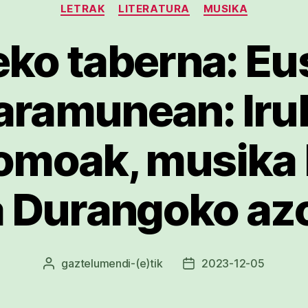
LETRAK
LITERATURA
MUSIKA
ko taberna: Eu
aramunean: Irul
omoak, musika
a Durangoko az
gaztelumendi
-(e)tik
2023-12-05
Argitalpenaren
Argitalpenaren
egilea
data