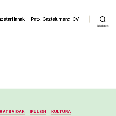
zetari lanak
Patxi Gaztelumendi CV
Bilaketa
RRATSAIOAK
IRULEGI
KULTURA