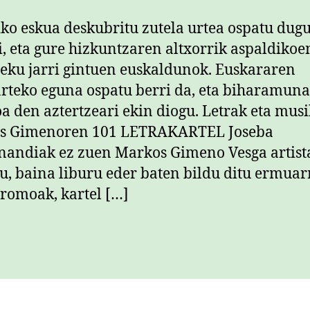
iko eskua deskubritu zutela urtea ospatu dug
i, eta gure hizkuntzaren altxorrik aspaldiko
eku jarri gintuen euskaldunok. Euskararen
rteko eguna ospatu berri da, eta biharamuna
a den aztertzeari ekin diogu. Letrak eta musi
s Gimenoren 101 LETRAKARTEL Joseba
nandiak ez zuen Markos Gimeno Vesga artist
u, baina liburu eder baten bildu ditu ermua
romoak, kartel […]