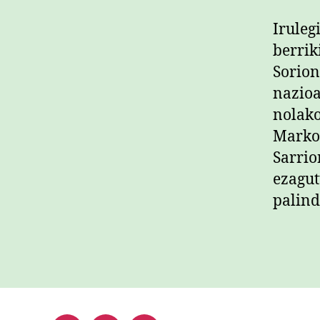
Iruleg
berrik
Sorion
nazioa
nolako
Marko
Sarrio
ezagut
palind