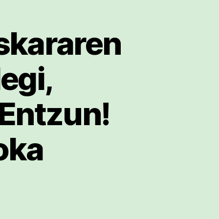
skararen
egi,
 Entzun!
oka