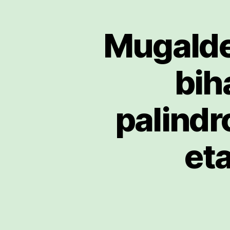
Mugalde
bih
palindr
et