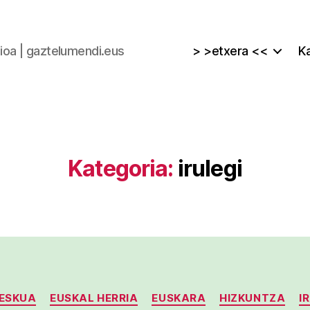
zioa | gaztelumendi.eus
> >etxera <<
Ka
Kategoria:
irulegi
Kategoriak
ESKUA
EUSKAL HERRIA
EUSKARA
HIZKUNTZA
I