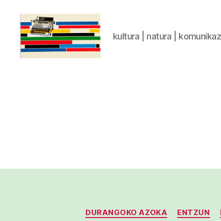
kultura | natura | komunika
gaztelumendi.eus
DURANGOKO AZOKA
ENTZUN