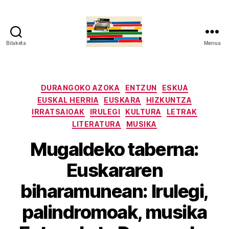
Bilaketa
Menua
gaztelumendi.eus
Kategoriak
DURANGOKO AZOKA
ENTZUN
ESKUA
EUSKAL HERRIA
EUSKARA
HIZKUNTZA
IRRATSAIOAK
IRULEGI
KULTURA
LETRAK
LITERATURA
MUSIKA
Mugaldeko taberna:
Euskararen
biharamunean: Irulegi,
palindromoak, musika