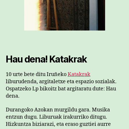
Hau dena! Katakrak
10 urte bete ditu Iruñeko
Katakrak
liburudenda, argitaletxe eta espazio sozialak.
Ospatzeko Lp bikoitz bat argitaratu dute: Hau
dena.
Durangoko Azokan murgildu gara. Musika
entzun dugu. Liburuak irakurriko ditugu.
Hizkuntza biziarazi, eta eraso guztiei aurre