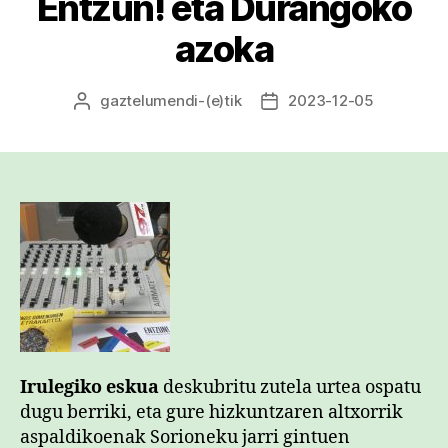
Entzun! eta Durangoko
azoka
gaztelumendi
-(e)tik
2023-12-05
Argitalpenaren
Argitalpenaren
egilea
data
Irulegiko eskua
deskubritu zutela urtea ospatu
dugu berriki, eta gure hizkuntzaren altxorrik
aspaldikoenak Sorioneku jarri gintuen