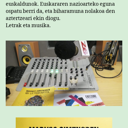
euskaldunok. Euskararen nazioarteko eguna
ospatu berri da, eta biharamuna nolakoa den
aztertzeari ekin diogu.
Letrak eta musika.