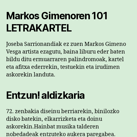
Markos Gimenoren 101
LETRAKARTEL
Joseba Sarrionandiak ez zuen Markos Gimeno
Vesga artista ezagutu, baina liburu eder baten
bildu ditu ermuarraren palindromoak, kartel
eta afitxa ederrekin, testuekin eta irudimen
askorekin landuta.
Entzun! aldizkaria
72. zenbakia diseinu berriarekin, binilozko
disko batekin, elkarrizketa eta doinu
askorekin.Hainbat musika talderen
nobedadeak entzuteko aukera paregabea.