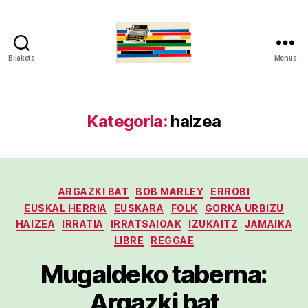
Bilaketa
Menua
gaztelumendi.eus
Kategoria:
haizea
Kategoriak
ARGAZKI BAT
BOB MARLEY
ERROBI
EUSKAL HERRIA
EUSKARA
FOLK
GORKA URBIZU
HAIZEA
IRRATIA
IRRATSAIOAK
IZUKAITZ
JAMAIKA
LIBRE
REGGAE
Mugaldeko taberna:
Argazki bat