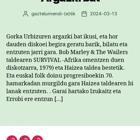
gaztelumendi
-(e)tik
2024-03-13
Argitalpenaren
Argitalpenaren
egilea
data
Gorka Urbizuren argazki bat ikusi, eta hor
dauden diskoei begira geratu barik, bilatu eta
entzuten jarri gara. Bob Marley & The Wailers
taldearen SURVIVAL -Afrika omentzen duen
diskotzarra, 1979) eta Haizea taldea bestetik.
Eta euskal folk doinu progresiboekin 70.
hamarkadan murgildu gara Haizea taldearen bi
lanak entzuten. . Garai hartako Izukaitz eta
Errobi ere entzun […]