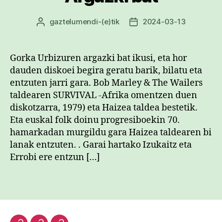
gaztelumendi
-(e)tik
2024-03-13
Argitalpenaren
Argitalpenaren
egilea
data
Gorka Urbizuren argazki bat ikusi, eta hor
dauden diskoei begira geratu barik, bilatu eta
entzuten jarri gara. Bob Marley & The Wailers
taldearen SURVIVAL -Afrika omentzen duen
diskotzarra, 1979) eta Haizea taldea bestetik.
Eta euskal folk doinu progresiboekin 70.
hamarkadan murgildu gara Haizea taldearen bi
lanak entzuten. . Garai hartako Izukaitz eta
Errobi ere entzun […]