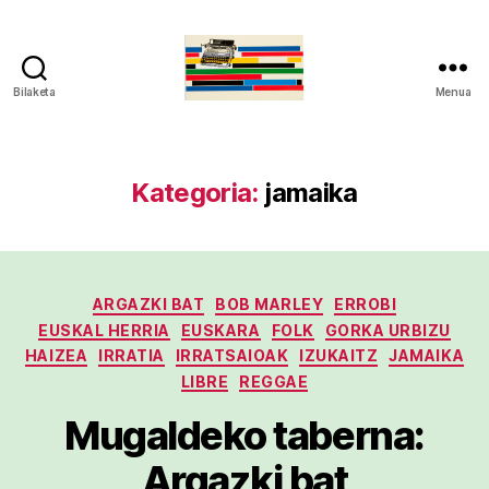
Bilaketa
Menua
gaztelumendi.eus
Kategoria:
jamaika
Kategoriak
ARGAZKI BAT
BOB MARLEY
ERROBI
EUSKAL HERRIA
EUSKARA
FOLK
GORKA URBIZU
HAIZEA
IRRATIA
IRRATSAIOAK
IZUKAITZ
JAMAIKA
LIBRE
REGGAE
Mugaldeko taberna:
Argazki bat