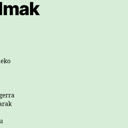
ilmak
deko
gerra
arak
u