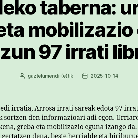
ko taberna: ur
eta mobilizazio
zun 97 irrati lib
gaztelumendi
-(e)tik
2025-10-14
Argitalpenaren
Argitalpenaren
egilea
data
edi irratia, Arrosa irrati sareak edota 97 irrat
ik sortzen den informazioari adi egon. Urriar
kena, greba eta mobilizazio eguna izango da.
 gertatzen dena, beste herrialde eta hiriburu