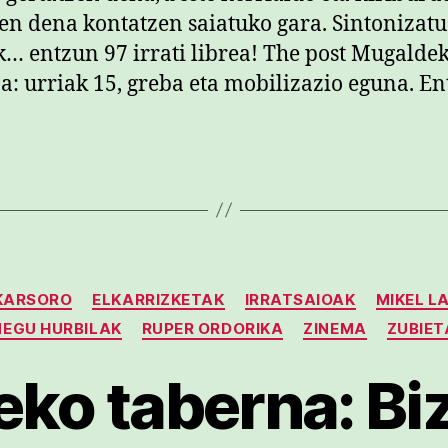
en dena kontatzen saiatuko gara. Sintonizatu 
k… entzun 97 irrati librea! The post Mugalde
a: urriak 15, greba eta mobilizazio eguna. E
Kategoriak
KARSORO
ELKARRIZKETAK
IRRATSAIOAK
MIKEL L
NEGU HURBILAK
RUPER ORDORIKA
ZINEMA
ZUBIET
ko taberna: Bi