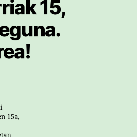
riak 15,
 eguna.
rea!
i
en 15a,
etan