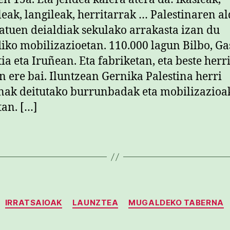
leak, langileak, herritarrak … Palestinaren al
atuen deialdiak sekulako arrakasta izan du
iko mobilizazioetan. 110.000 lagun Bilbo, Gas
ia eta Iruñean. Eta fabriketan, eta beste herr
n ere bai. Iluntzean Gernika Palestina herri
ak deitutako burrunbadak eta mobilizazioa
tan. […]
Kategoriak
IRRATSAIOAK
LAUNZTEA
MUGALDEKO TABERNA