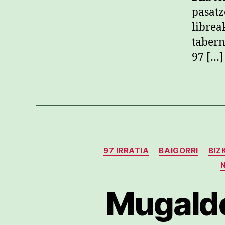
pasatz
librea
tabern
97 […]
97 IRRATIA
BAIGORRI
BIZ
Mugalde