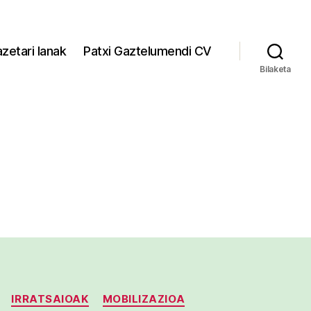
zetari lanak
Patxi Gaztelumendi CV
Bilaketa
IRRATSAIOAK
MOBILIZAZIOA