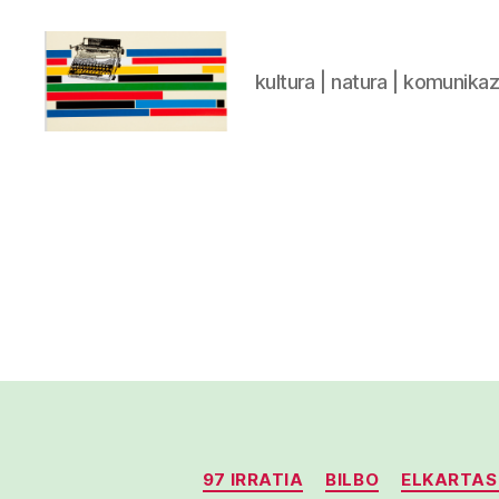
kultura | natura | komunika
gaztelumendi.eus
97 IRRATIA
BILBO
ELKARTA