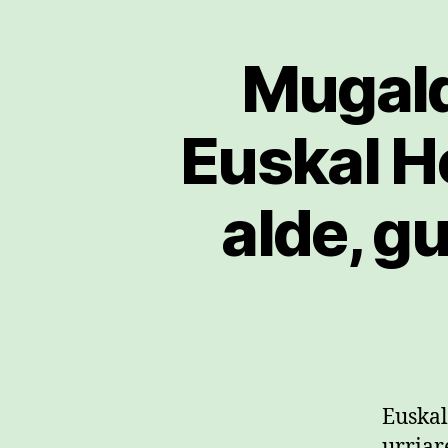
Mugald
Euskal H
alde, g
Euskal
urriar