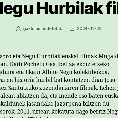
Negu Hurbilak f
gaztelumendi
-(e)tik
2024-02-28
Argitalpenaren
Argitalpenaren
egilea
data
soro eta Negu Hurbilak euskal filmak Mugal
an. Katti Pochelu Gastibeltza ekoiztetxeko
duna eta Ekain Albite Negu kolektibokoa.
aren historia hurbil bat kontatzen digu Josu
ez Santutxuko zuzendariaren filmak. Lehen 
lean abiatzen da, eta mende oso baten eusk
skaldunek jasandako jazarpena biltzen du
sorok. 2011. urtean kokatuta dago berriz Neg