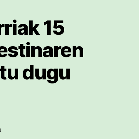
riak 15
estinaren
atu dugu
a