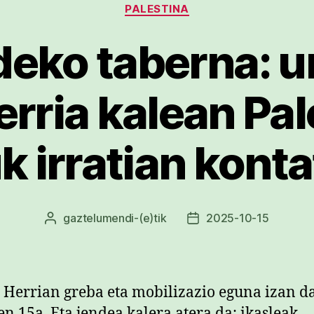
PALESTINA
eko taberna: ur
erria kalean Pal
uk irratian kont
gaztelumendi
-(e)tik
2025-10-15
Argitalpenaren
Argitalpenaren
egilea
data
 Herrian greba eta mobilizazio eguna izan d
en 15a. Eta jendea kalera atera da: ikasleak,