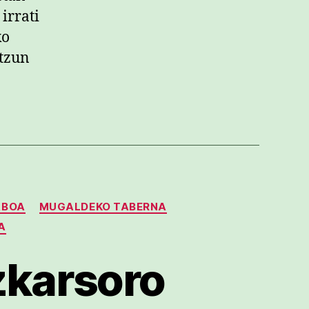
irrati
ko
ntzun
ABOA
MUGALDEKO TABERNA
A
zkarsoro