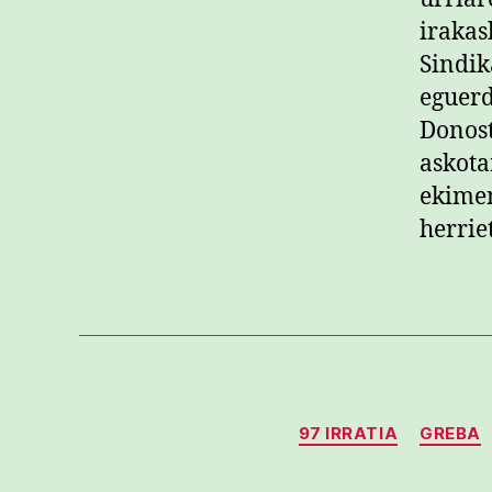
irakas
Sindik
eguerd
Donost
askota
ekimen
herrie
97 IRRATIA
GREBA