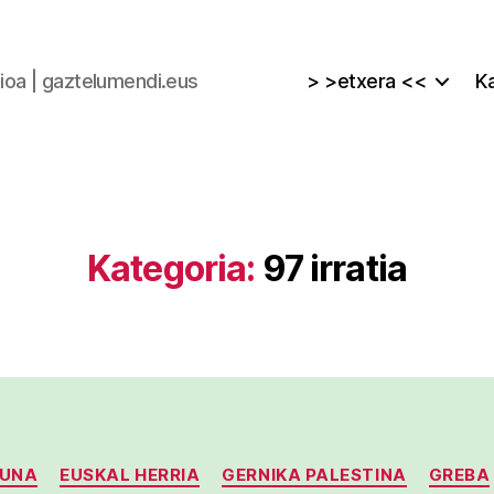
zioa | gaztelumendi.eus
> >etxera <<
Ka
Kategoria:
97 irratia
Kategoriak
SUNA
EUSKAL HERRIA
GERNIKA PALESTINA
GREBA