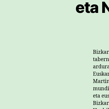
eta 
Bizkar
tabern
ardura
Euskar
Martin
mundia
eta eu
Bizkar