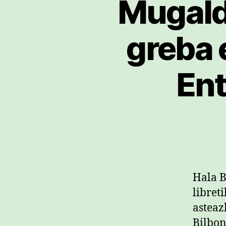
Mugalde
greba 
Ent
Hala B
libret
asteaz
Bilbon