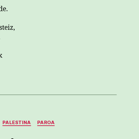
de.
teiz,
i
k
PALESTINA
PAROA