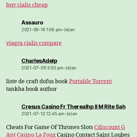
buy cialis cheap
dio:
Assauro
2021-06-16 1:06 pm-(e)an
viagra cialis compare
dio:
CharlesAdelp
2021-07-09 3:50 pm-(e)an
liste de craft dofus book
Portable Torrent
tankha book author
dio:
Cresus Casino Fr Therealhp Il M Rite Sah
2021-07-12 12:45 am-(e)an
Cheats For Game Of Thrones Slots
Cdiscount G
Ant Casino La Foux
Casino Contact Saint Loubes