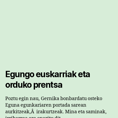
Egungo euskarriak eta
orduko prentsa
Poztu egin nau, Gernika bonbardatu osteko
Eguna egunkariaren portada sarean
aurkitzeak,Â irakurtzeak. Mina eta saminak,