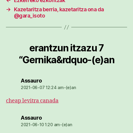
←
Ezkerreko ezkontzak
→
Kazetaritza berria, kazetaritza ona da
@gara_isoto
erantzun itzazu 7
“Gernika&rdquo-(e)an
dio:
Assauro
2021-06-07 12:24 am-(e)an
cheap levitra canada
dio:
Assauro
2021-06-10 1:20 am-(e)an