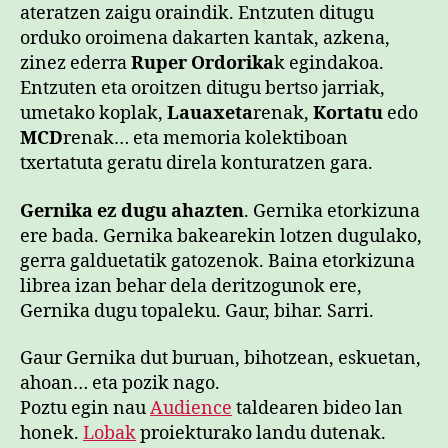
ateratzen zaigu oraindik. Entzuten ditugu
orduko oroimena dakarten kantak, azkena,
zinez ederra
Ruper Ordorika
k egindakoa.
Entzuten eta oroitzen ditugu bertso jarriak,
umetako koplak,
Lauaxeta
renak,
Kortatu
edo
MCD
renak… eta memoria kolektiboan
txertatuta geratu direla konturatzen gara.
Gernika ez dugu ahazten
. Gernika etorkizuna
ere bada. Gernika bakearekin lotzen dugulako,
gerra galduetatik gatozenok. Baina etorkizuna
librea izan behar dela deritzogunok ere,
Gernika dugu topaleku. Gaur, bihar. Sarri.
Gaur Gernika dut buruan, bihotzean, eskuetan,
ahoan… eta pozik nago.
Poztu egin nau
Audience
taldearen bideo lan
honek.
Lobak
proiekturako landu dutenak.