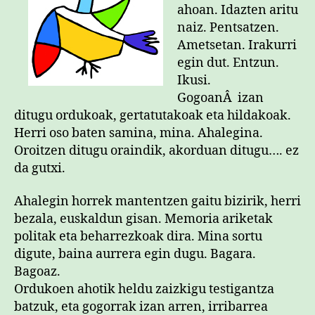
ahoan. Idazten aritu
naiz. Pentsatzen.
Ametsetan. Irakurri
egin dut. Entzun.
Ikusi.
GogoanÂ izan
ditugu ordukoak, gertatutakoak eta hildakoak.
Herri oso baten samina, mina. Ahalegina.
Oroitzen ditugu oraindik, akorduan ditugu…. ez
da gutxi.
Ahalegin horrek mantentzen gaitu bizirik, herri
bezala, euskaldun gisan. Memoria ariketak
politak eta beharrezkoak dira. Mina sortu
digute, baina aurrera egin dugu. Bagara.
Bagoaz.
Ordukoen ahotik heldu zaizkigu testigantza
batzuk, eta gogorrak izan arren, irribarrea