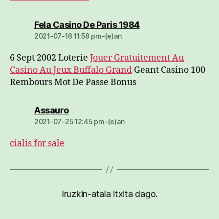
dio:
Fela Casino De Paris 1984
2021-07-16 11:58 pm-(e)an
6 Sept 2002 Loterie
Jouer Gratuitement Au
Casino Au Jeux Buffalo Grand
Geant Casino 100
Rembours Mot De Passe Bonus
dio:
Assauro
2021-07-25 12:45 pm-(e)an
cialis for sale
Iruzkin-atala itxita dago.