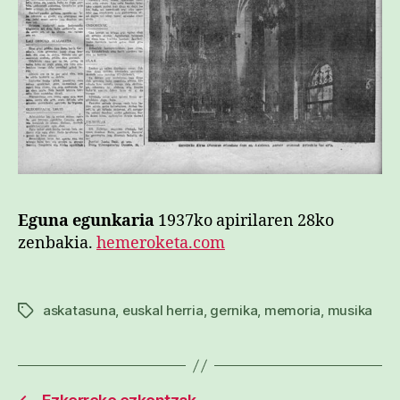
Eguna egunkaria
1937ko apirilaren 28ko
zenbakia.
hemeroketa.com
askatasuna
,
euskal herria
,
gernika
,
memoria
,
musika
Etiketak