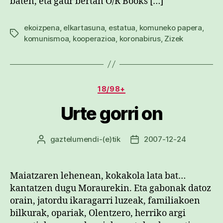
baten, eta gaur bertan O/R Books […]
ekoizpena
,
elkartasuna
,
estatua
,
komuneko papera
,
Etiketak
komunismoa
,
kooperazioa
,
koronabirus
,
Zizek
Kategoriak
18/98+
Urte gorri on
gaztelumendi
-(e)tik
2007-12-24
Argitalpenaren
Argitalpenaren
egilea
data
Maiatzaren lehenean, kokakola lata bat…
kantatzen dugu Moraurekin. Eta gabonak datoz
orain, jatordu ikaragarri luzeak, familiakoen
bilkurak, opariak, Olentzero, herriko argi