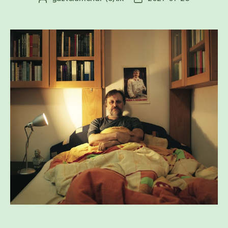
egilea
data