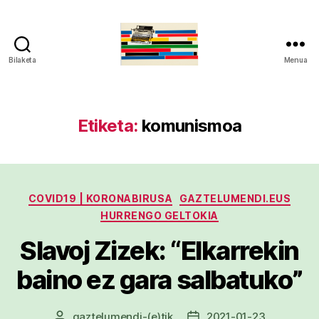
Bilaketa
Menua
gaztelumendi.eus
Etiketa:
komunismoa
Kategoriak
COVID19 | KORONABIRUSA
GAZTELUMENDI.EUS
HURRENGO GELTOKIA
Slavoj Zizek: “Elkarrekin
baino ez gara salbatuko”
gaztelumendi
-(e)tik
2021-01-23
Argitalpenaren
Argitalpenaren