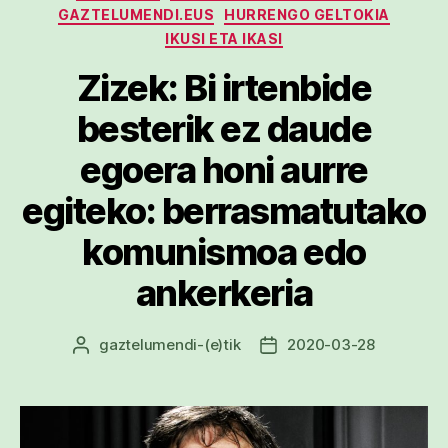
GAZTELUMENDI.EUS
HURRENGO GELTOKIA
IKUSI ETA IKASI
Zizek: Bi irtenbide
besterik ez daude
egoera honi aurre
egiteko: berrasmatutako
komunismoa edo
ankerkeria
gaztelumendi
-(e)tik
2020-03-28
Argitalpenaren
Argitalpenaren
egilea
data