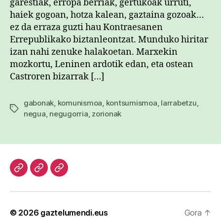
garestiak, erropa berriak, gertukoak urruti,
haiek gogoan, hotza kalean, gaztaina gozoak…
ez da erraza guzti hau Kontraesanen
Errepublikako biztanleontzat. Munduko hiritar
izan nahi zenuke halakoetan. Marxekin
mozkortu, Leninen ardotik edan, eta ostean
Castroren bizarrak […]
gabonak
,
komunismoa
,
kontsumismoa
,
larrabetzu
,
Etiketak
negua
,
negugorria
,
zorionak
Hasiera
Kazetari
Patxi
lanak
Gaztelumendi
CV
© 2026
gaztelumendi.eus
Gora
↑