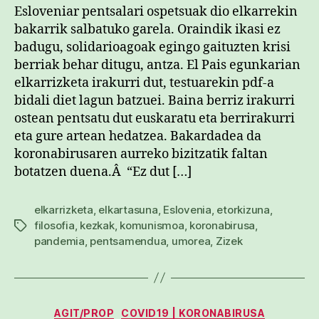
Esloveniar pentsalari ospetsuak dio elkarrekin
bakarrik salbatuko garela. Oraindik ikasi ez
badugu, solidarioagoak egingo gaituzten krisi
berriak behar ditugu, antza. El Pais egunkarian
elkarrizketa irakurri dut, testuarekin pdf-a
bidali diet lagun batzuei. Baina berriz irakurri
ostean pentsatu dut euskaratu eta berrirakurri
eta gure artean hedatzea. Bakardadea da
koronabirusaren aurreko bizitzatik faltan
botatzen duena.Â “Ez dut […]
elkarrizketa
,
elkartasuna
,
Eslovenia
,
etorkizuna
,
filosofia
,
kezkak
,
komunismoa
,
koronabirusa
,
Etiketak
pandemia
,
pentsamendua
,
umorea
,
Zizek
Kategoriak
AGIT/PROP
COVID19 | KORONABIRUSA