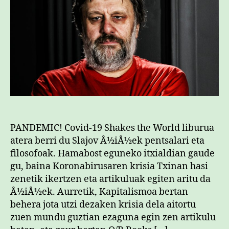
PANDEMIC! Covid-19 Shakes the World liburua
atera berri du Slajov Å½iÅ½ek pentsalari eta
filosofoak. Hamabost eguneko itxialdian gaude
gu, baina Koronabirusaren krisia Txinan hasi
zenetik ikertzen eta artikuluak egiten aritu da
Å½iÅ½ek. Aurretik, Kapitalismoa bertan
behera jota utzi dezaken krisia dela aitortu
zuen mundu guztian ezaguna egin zen artikulu