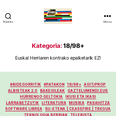
Bilaketa
Menua
gaztelumendi.eus
Kategoria:
18/98+
Euskal Herriaren kontrako epaiketarik EZ!
Kategoriak
#BIDEGORRITIK
#PATAKON
18/98+
AGIT/PROP
ALBISTEAK 2.0
BAKEGILEAK
GAZTELUMENDI.EUS
HURRENGO GELTOKIA
IKUSI ETA IKASI
LARRABETZUTIK
LITERATURA
MUSIKA
PASAHITZA
SOFTWARE LIBREA
SU-ETENA | CEASEFIRE | TREGUA
TEKNOLOGIA BERRIAK
TELEBISTA