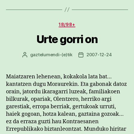
Kategoriak
18/98+
Urte gorri on
gaztelumendi
-(e)tik
2007-12-24
Argitalpenaren
Argitalpenaren
egilea
data
Maiatzaren lehenean, kokakola lata bat…
kantatzen dugu Moraurekin. Eta gabonak datoz
orain, jatordu ikaragarri luzeak, familiakoen
bilkurak, opariak, Olentzero, herriko argi
garestiak, erropa berriak, gertukoak urruti,
haiek gogoan, hotza kalean, gaztaina gozoak…
ez da erraza guzti hau Kontraesanen
Errepublikako biztanleontzat. Munduko hiritar