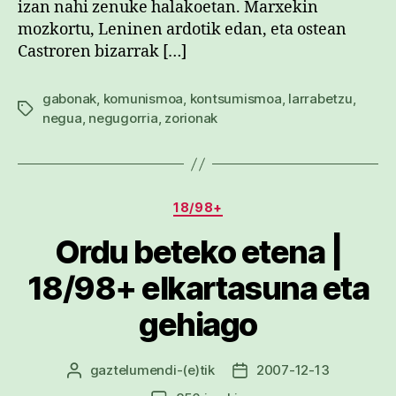
izan nahi zenuke halakoetan. Marxekin
mozkortu, Leninen ardotik edan, eta ostean
Castroren bizarrak […]
gabonak
,
komunismoa
,
kontsumismoa
,
larrabetzu
,
Etiketak
negua
,
negugorria
,
zorionak
Kategoriak
18/98+
Ordu beteko etena |
18/98+ elkartasuna eta
gehiago
gaztelumendi
-(e)tik
2007-12-13
Argitalpenaren
Argitalpenaren
egilea
data