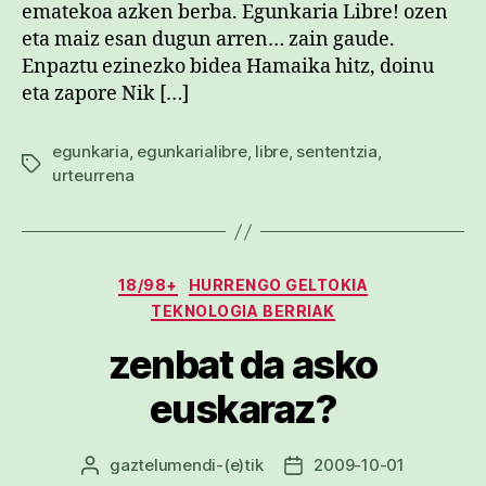
ematekoa azken berba. Egunkaria Libre! ozen
eta maiz esan dugun arren… zain gaude.
Enpaztu ezinezko bidea Hamaika hitz, doinu
eta zapore Nik […]
egunkaria
,
egunkarialibre
,
libre
,
sententzia
,
Etiketak
urteurrena
Kategoriak
18/98+
HURRENGO GELTOKIA
TEKNOLOGIA BERRIAK
zenbat da asko
euskaraz?
gaztelumendi
-(e)tik
2009-10-01
Argitalpenaren
Argitalpenaren