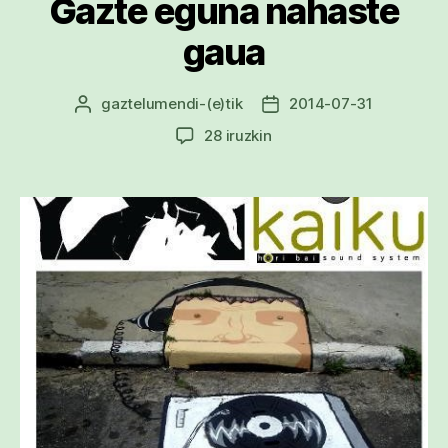
Gazte eguna nahaste
gaua
gaztelumendi
-(e)tik
2014-07-31
Argitalpenaren
Argitalpenaren
egilea
data
Gazte
28 iruzkin
eguna
nahaste
gaua
sarreran