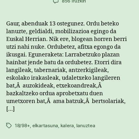
Ordu
856 iruzkin
beteko
etena
|
Gaur, abenduak 13 ostegunez. Ordu beteko
18/98+
lanuzte, geldialdi, mobilizazioa egingo da
elkartasuna
Euskal Herrian. Nik ere, blogean horren berri
eta
utzi nahi nuke. Ordubetez, afitxa egongo da
gehiago
ikusgai. Eguneraketa: Larrabetzuko plazan
sarreran
hainbat jende batu da ordubetez. Etorri dira
langileak, tabernariak, antzerkigileak,
eskolako irakasleak, udaletxeko langileren
bat,Â auzokideak, etxekoandreak,Â
bazkaltzeko ordua aprobetxatu duen
umetxoren bat,Â ama batzuk,Â bertsolariak,
[…]
18/98+
,
elkartasuna
,
kalera
,
lanuztea
Etiketak