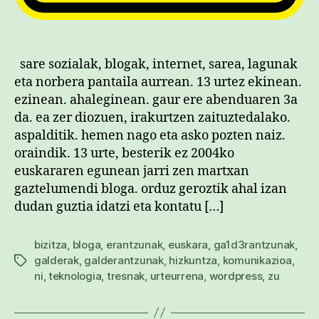
sare sozialak, blogak, internet, sarea, lagunak
eta norbera pantaila aurrean. 13 urtez ekinean.
ezinean. ahaleginean. gaur ere abenduaren 3a
da. ea zer diozuen, irakurtzen zaituztedalako.
aspalditik. hemen nago eta asko pozten naiz.
oraindik. 13 urte, besterik ez 2004ko
euskararen egunean jarri zen martxan
gaztelumendi bloga. orduz geroztik ahal izan
dudan guztia idatzi eta kontatu […]
bizitza
,
bloga
,
erantzunak
,
euskara
,
ga1d3rantzunak
,
galderak
,
galderantzunak
,
hizkuntza
,
komunikazioa
,
Etiketak
ni
,
teknologia
,
tresnak
,
urteurrena
,
wordpress
,
zu