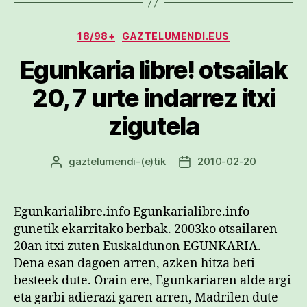
Kategoriak
18/98+
GAZTELUMENDI.EUS
Egunkaria libre! otsailak
20, 7 urte indarrez itxi
zigutela
gaztelumendi
-(e)tik
2010-02-20
Argitalpenaren
Argitalpenaren
egilea
data
Egunkarialibre.info Egunkarialibre.info
gunetik ekarritako berbak. 2003ko otsailaren
20an itxi zuten Euskaldunon EGUNKARIA.
Dena esan dagoen arren, azken hitza beti
besteek dute. Orain ere, Egunkariaren alde argi
eta garbi adierazi garen arren, Madrilen dute