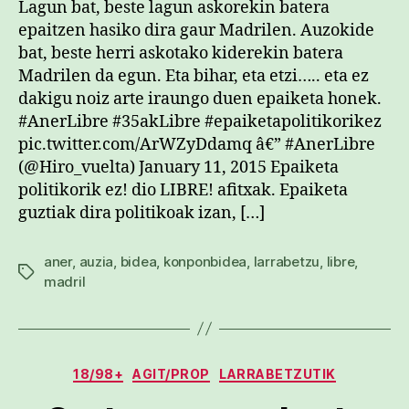
Lagun bat, beste lagun askorekin batera
epaitzen hasiko dira gaur Madrilen. Auzokide
bat, beste herri askotako kiderekin batera
Madrilen da egun. Eta bihar, eta etzi….. eta ez
dakigu noiz arte iraungo duen epaiketa honek.
#AnerLibre #35akLibre #epaiketapolitikorikez
pic.twitter.com/ArWZyDdamq â€” #AnerLibre
(@Hiro_vuelta) January 11, 2015 Epaiketa
politikorik ez! dio LIBRE! afitxak. Epaiketa
guztiak dira politikoak izan, […]
aner
,
auzia
,
bidea
,
konponbidea
,
larrabetzu
,
libre
,
Etiketak
madril
Kategoriak
18/98+
AGIT/PROP
LARRABETZUTIK