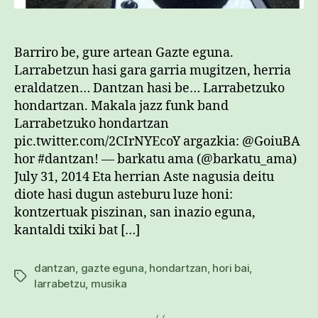
Barriro be, gure artean Gazte eguna.
Larrabetzun hasi gara garria mugitzen, herria
eraldatzen… Dantzan hasi be… Larrabetzuko
hondartzan. Makala jazz funk band
Larrabetzuko hondartzan
pic.twitter.com/2CIrNYEcoY argazkia: @GoiuBA
hor #dantzan! — barkatu ama (@barkatu_ama)
July 31, 2014 Eta herrian Aste nagusia deitu
diote hasi dugun asteburu luze honi:
kontzertuak piszinan, san inazio eguna,
kantaldi txiki bat […]
dantzan
,
gazte eguna
,
hondartzan
,
hori bai
,
Etiketak
larrabetzu
,
musika