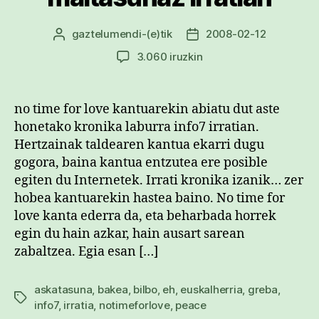
gaztelumendi
-(e)tik
2008-02-12
Argitalpenaren
Argitalpenaren
egilea
data
maitasunaz
3.060 iruzkin
irratian
sarreran
no time for love kantuarekin abiatu dut aste
honetako kronika laburra info7 irratian.
Hertzainak taldearen kantua ekarri dugu
gogora, baina kantua entzutea ere posible
egiten du Internetek. Irrati kronika izanik… zer
hobea kantuarekin hastea baino. No time for
love kanta ederra da, eta beharbada horrek
egin du hain azkar, hain ausart sarean
zabaltzea. Egia esan […]
askatasuna
,
bakea
,
bilbo
,
eh
,
euskalherria
,
greba
,
Etiketak
info7
,
irratia
,
notimeforlove
,
peace