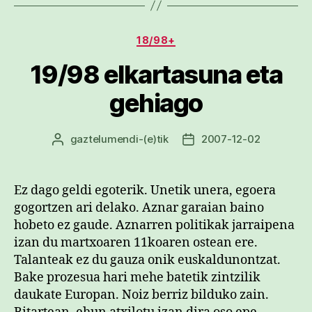
Kategoriak
18/98+
19/98 elkartasuna eta
gehiago
gaztelumendi
-(e)tik
2007-12-02
Argitalpenaren
Argitalpenaren
egilea
data
Ez dago geldi egoterik. Unetik unera, egoera
gogortzen ari delako. Aznar garaian baino
hobeto ez gaude. Aznarren politikak jarraipena
izan du martxoaren 11koaren ostean ere.
Talanteak ez du gauza onik euskaldunontzat.
Bake prozesua hari mehe batetik zintzilik
daukate Europan. Noiz berriz bilduko zain.