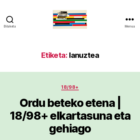
Bilaketa
Menua
gaztelumendi.eus
Etiketa:
lanuztea
Kategoriak
18/98+
Ordu beteko etena |
18/98+ elkartasuna eta
gehiago