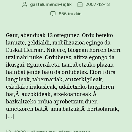
gaztelumendi
-(e)tik
2007-12-13
Argitalpenaren
Argitalpenaren
egilea
data
Ordu
856 iruzkin
beteko
etena
|
Gaur, abenduak 13 ostegunez. Ordu beteko
18/98+
lanuzte, geldialdi, mobilizazioa egingo da
elkartasuna
Euskal Herrian. Nik ere, blogean horren berri
eta
utzi nahi nuke. Ordubetez, afitxa egongo da
gehiago
ikusgai. Eguneraketa: Larrabetzuko plazan
sarreran
hainbat jende batu da ordubetez. Etorri dira
langileak, tabernariak, antzerkigileak,
eskolako irakasleak, udaletxeko langileren
bat,Â auzokideak, etxekoandreak,Â
bazkaltzeko ordua aprobetxatu duen
umetxoren bat,Â ama batzuk,Â bertsolariak,
[…]