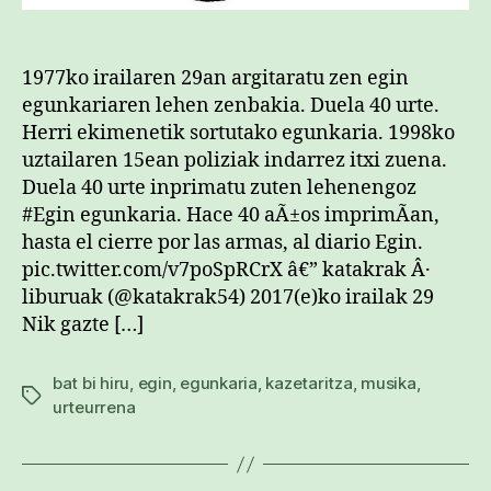
1977ko irailaren 29an argitaratu zen egin
egunkariaren lehen zenbakia. Duela 40 urte.
Herri ekimenetik sortutako egunkaria. 1998ko
uztailaren 15ean poliziak indarrez itxi zuena.
Duela 40 urte inprimatu zuten lehenengoz
#Egin egunkaria. Hace 40 aÃ±os imprimÃ­an,
hasta el cierre por las armas, al diario Egin.
pic.twitter.com/v7poSpRCrX â€” katakrak Â·
liburuak (@katakrak54) 2017(e)ko irailak 29
Nik gazte […]
bat bi hiru
,
egin
,
egunkaria
,
kazetaritza
,
musika
,
Etiketak
urteurrena