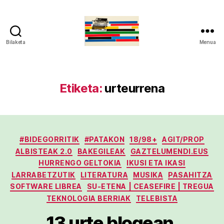
Bilaketa
Menua
gaztelumendi.eus
Etiketa:
urteurrena
Kategoriak
#BIDEGORRITIK
#PATAKON
18/98+
AGIT/PROP
ALBISTEAK 2.0
BAKEGILEAK
GAZTELUMENDI.EUS
HURRENGO GELTOKIA
IKUSI ETA IKASI
LARRABETZUTIK
LITERATURA
MUSIKA
PASAHITZA
SOFTWARE LIBREA
SU-ETENA | CEASEFIRE | TREGUA
TEKNOLOGIA BERRIAK
TELEBISTA
13 urte blogean,