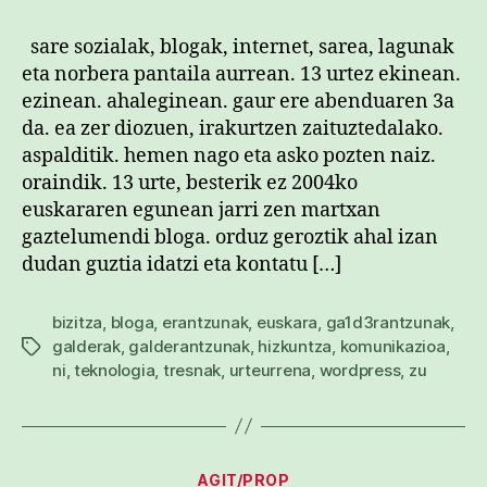
sare sozialak, blogak, internet, sarea, lagunak
eta norbera pantaila aurrean. 13 urtez ekinean.
ezinean. ahaleginean. gaur ere abenduaren 3a
da. ea zer diozuen, irakurtzen zaituztedalako.
aspalditik. hemen nago eta asko pozten naiz.
oraindik. 13 urte, besterik ez 2004ko
euskararen egunean jarri zen martxan
gaztelumendi bloga. orduz geroztik ahal izan
dudan guztia idatzi eta kontatu […]
bizitza
,
bloga
,
erantzunak
,
euskara
,
ga1d3rantzunak
,
galderak
,
galderantzunak
,
hizkuntza
,
komunikazioa
,
Etiketak
ni
,
teknologia
,
tresnak
,
urteurrena
,
wordpress
,
zu
Kategoriak
AGIT/PROP