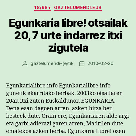
Kategoriak
18/98+
GAZTELUMENDI.EUS
Egunkaria libre! otsailak
20, 7 urte indarrez itxi
zigutela
gaztelumendi
-(e)tik
2010-02-20
Argitalpenaren
Argitalpenaren
egilea
data
Egunkarialibre.info Egunkarialibre.info
gunetik ekarritako berbak. 2003ko otsailaren
20an itxi zuten Euskaldunon EGUNKARIA.
Dena esan dagoen arren, azken hitza beti
besteek dute. Orain ere, Egunkariaren alde argi
eta garbi adierazi garen arren, Madrilen dute
ematekoa azken berba. Egunkaria Libre! ozen