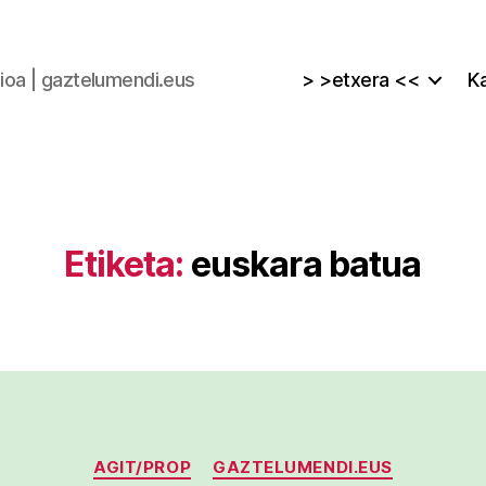
zioa | gaztelumendi.eus
> >etxera <<
Ka
Etiketa:
euskara batua
Kategoriak
AGIT/PROP
GAZTELUMENDI.EUS