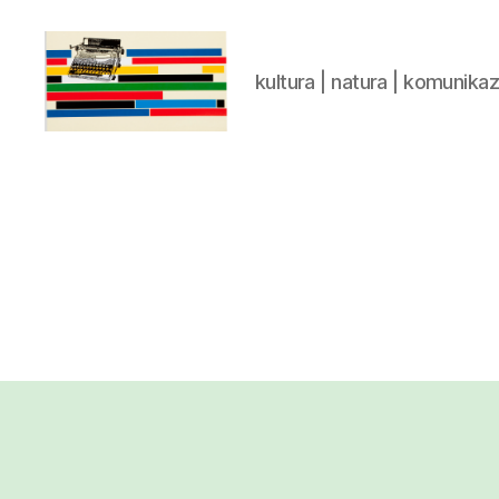
kultura | natura | komunika
gaztelumendi.eus