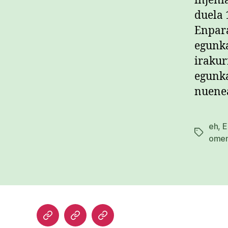
injeni
duela 
Enpara
egunka
irakur
egunka
nuenea
eh
,
E
Etiketak
omen
Hasiera
Kazetari
Patxi