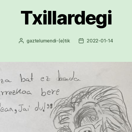
Txillardegi
gaztelumendi
-(e)tik
2022-01-14
Argitalpenaren
Argitalpenaren
egilea
data