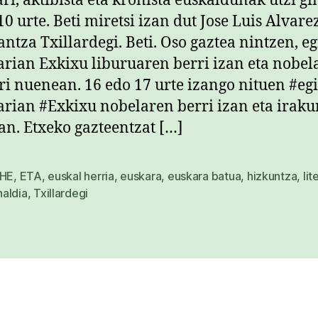
ari, aktibista eta kronista euskaldunak utzi g
10 urte. Beti miretsi izan dut Jose Luis Alvare
ntza Txillardegi. Beti. Oso gaztea nintzen, e
rian Exkixu liburuaren berri izan eta nobel
ri nuenean. 16 edo 17 urte izango nituen #eg
rian #Exkixu nobelaren berri izan eta iraku
n. Etxeko gazteentzat […]
HE
,
ETA
,
euskal herria
,
euskara
,
euskara batua
,
hizkuntza
,
lit
aldia
,
Txillardegi