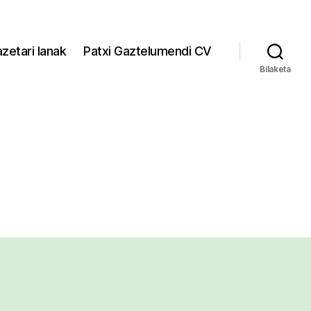
zetari lanak
Patxi Gaztelumendi CV
Bilaketa