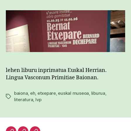
lehen liburu inprimatua Euskal Herrian.
Lingua Vasconum Primitiae Baionan.
baiona
,
eh
,
etxepare
,
euskal museoa
,
liburua
,
Etiketak
literatura
,
lvp