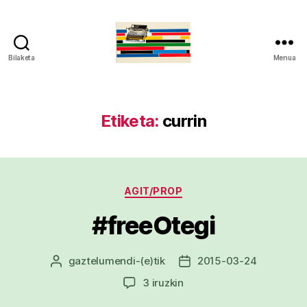
Bilaketa
Menua
gaztelumendi.eus
Etiketa:
currin
Kategoriak
AGIT/PROP
#freeOtegi
gaztelumendi
-(e)tik
2015-03-24
Argitalpenaren
Argitalpenaren
egilea
data
#freeOtegi
3 iruzkin
sarreran