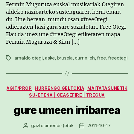
Fermin Muguruza euskal musikariak Otegiren
aldeko nazioarteko sustenguaren berri eman
du. Une berean, mundu osan #freeOtegi
adierazten hasi gara sare sozialetan. Free Otegi
Hau da unez une #freeOtegi etiketaren mapa
Fermin Muguruza & Sinn […]
arnaldo otegi
,
aske
,
brusela
,
currin
,
eh
,
free
,
freeotegi
Etiketak
Kategoriak
AGIT/PROP
HURRENGO GELTOKIA
MAITATASUNETIK
SU-ETENA | CEASEFIRE | TREGUA
gure umeen irribarrea
gaztelumendi
-(e)tik
2011-10-17
Argitalpenaren
Argitalpenaren
egilea
data