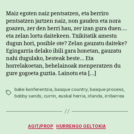
Maiz egoten naiz pentsatzen, eta berriro
pentsatzen jartzen naiz, non gauden eta nora
goazen, zer den herri hau, zer izan gura duen….
eta zelan lortu daitekeen. Txikitatik amestu
dugun hori, posible ote? Zelan gauzatu daiteke?
Egingarria delako ibili gara honetan, gauzatu
nahi dugulako, besteak beste… Eta
horrelakoetan, behelainoak menperatzen du
gure gogoeta guztia. Lainotu eta […]
bake konferentzia
,
basque country
,
basque process
,
Etiketak
bobby sands
,
currin
,
euskal herria
,
irlanda
,
irribarrea
Kategoriak
AGIT/PROP
HURRENGO GELTOKIA