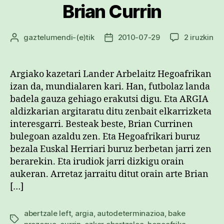
Brian Currin
Bri
gaztelumendi
-(e)tik
2010-07-29
2 iruzkin
Argitalpenaren
Argitalpenaren
Cur
egilea
data
sa
Argiako kazetari Lander Arbelaitz Hegoafrikan
izan da, mundialaren kari. Han, futbolaz landa
badela gauza gehiago erakutsi digu. Eta ARGIA
aldizkarian argitaratu ditu zenbait elkarrizketa
interesgarri. Besteak beste, Brian Currinen
bulegoan azaldu zen. Eta Hegoafrikari buruz
bezala Euskal Herriari buruz berbetan jarri zen
berarekin. Eta irudiok jarri dizkigu orain
aukeran. Arretaz jarraitu ditut orain arte Brian
[…]
abertzale left
,
argia
,
autodeterminazioa
,
bake
Etiketak