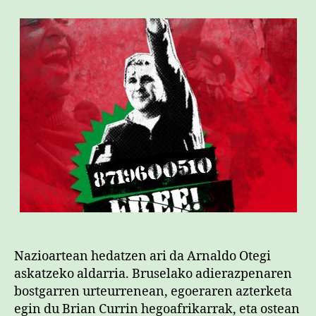
Nazioartean hedatzen ari da Arnaldo Otegi
askatzeko aldarria. Bruselako adierazpenaren
bostgarren urteurrenean, egoeraren azterketa
egin du Brian Currin hegoafrikarrak, eta ostean