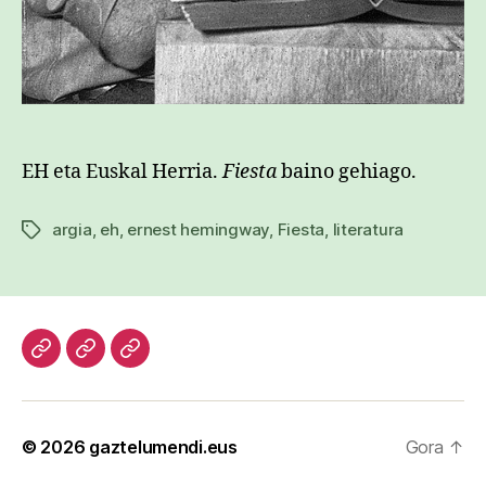
EH eta Euskal Herria.
Fiesta
baino gehiago.
argia
,
eh
,
ernest hemingway
,
Fiesta
,
literatura
Etiketak
Hasiera
Kazetari
Patxi
lanak
Gaztelumendi
CV
© 2026
gaztelumendi.eus
Gora
↑