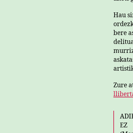
Hau si
ordezk
bere a
delitu
murriz
askata
artisti
Zure a
lliber
ADI
EZ