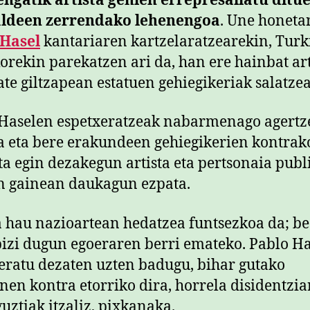
ngatik artista gehien errepresaliatu ditu
aldeen zerrendako lehenengoa
. Une honeta
 Hasel
kantariaren kartzelaratzearekin, Turk
rekin parekatzen ari da, han ere hainbat art
te giltzapean estatuen gehiegikeriak salatzea
Haselen espetxeratzeak nabarmenago agertz
a eta bere erakundeen gehiegikerien kontrak
ta egin dezakegun artista eta pertsonaia publ
n gainean daukagun ezpata.
 hau nazioartean hedatzea funtsezkoa da; be
bizi dugun egoeraren berri emateko. Pablo Ha
eratu dezaten uzten badugu, bihar gutako
nen kontra etorriko dira, horrela disidentzi
guztiak itzaliz, pixkanaka.