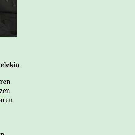
elekin
aren
tzen
naren