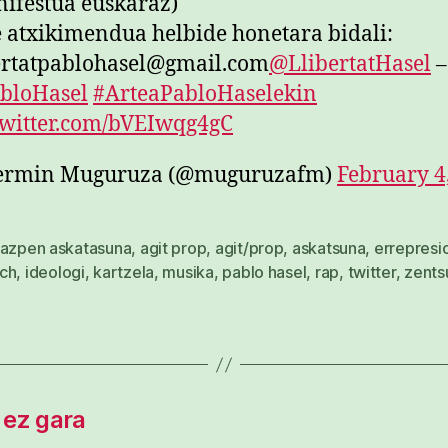
ifestua euskaraz)
 atxikimendua helbide honetara bidali:
ertatpablohasel@gmail.com
@LlibertatHasel
–
bloHasel
#ArteaPabloHaselekin
twitter.com/bVEIwqg4gC
ermin Muguruza (@muguruzafm)
February 4
razpen askatasuna
,
agit prop
,
agit/prop
,
askatsuna
,
errepresi
ch
,
ideologi
,
kartzela
,
musika
,
pablo hasel
,
rap
,
twitter
,
zents
 ez gara