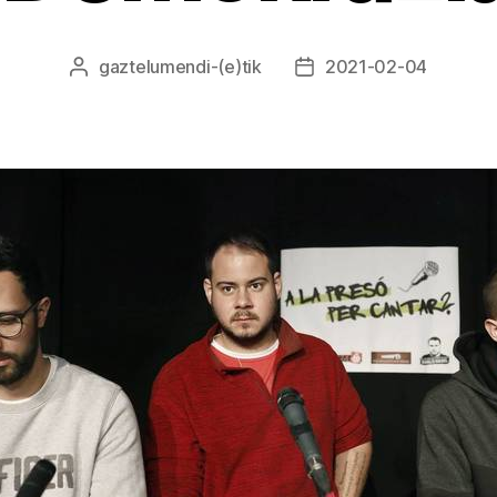
gaztelumendi
-(e)tik
2021-02-04
Argitalpenaren
Argitalpenaren
egilea
data