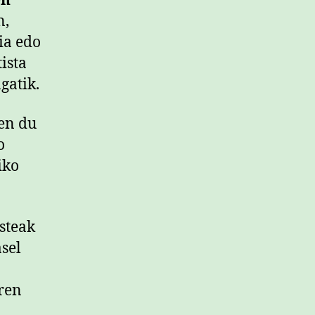
en
n,
ia edo
ista
gatik.
en du
o
iko
steak
sel
aren