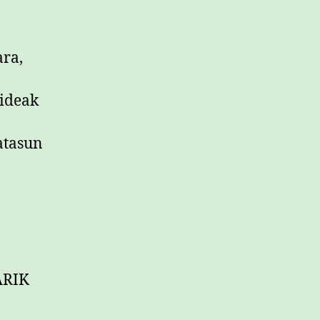
ara,
bideak
atasun
ARIK