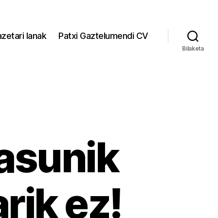
zetari lanak
Patxi Gaztelumendi CV
Bilaketa
asunik
rik ez!