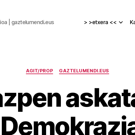
zioa | gaztelumendi.eus
> >etxera <<
Ka
Kategoriak
AGIT/PROP
GAZTELUMENDI.EUS
azpen askat
 Demokrazia