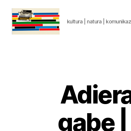
kultura | natura | komunika
gaztelumendi.eus
Adier
gabe |