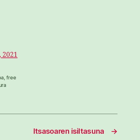
, 2021
oa
,
free
ura
Itsasoaren isiltasuna
→