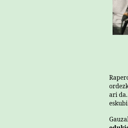
Rapero
ordezk
ari da
eskubi
Gauzak