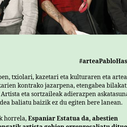
#arteaPabloHas
en, txiolari, kazetari eta kulturaren eta arte
arien kontrako jazarpena, etengabea bilaka
. Artista eta sortzaileak adierazpen askatasu
dea baliatu baizik ez du egiten bere lanean.
 horrela,
Espaniar Estatua da, abestien