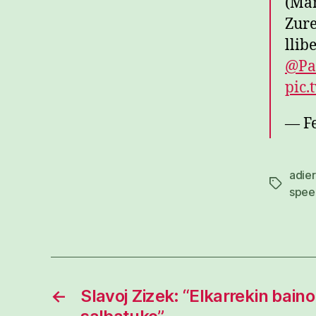
(Man
Zure
llib
@Pa
pic.
— F
adie
Etiketak
spee
←
Slavoj Zizek: “Elkarrekin baino