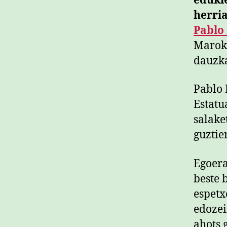
edukie
herri
Pablo
Maroko
dauzka
Pablo 
Estatu
salake
guztie
Egoera
beste 
espetx
edozei
ahots 