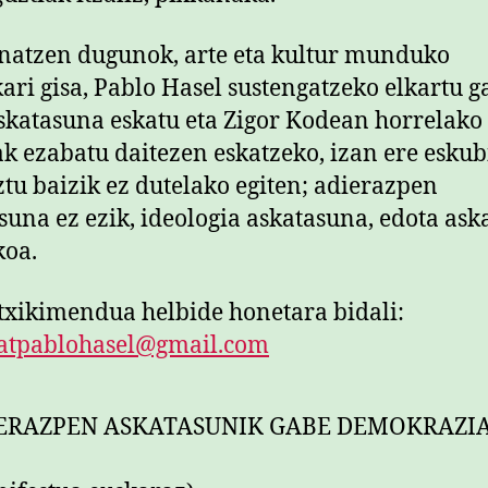
natzen dugunok, arte eta kultur munduko
ari gisa, Pablo Hasel sustengatzeko elkartu g
skatasuna eskatu eta Zigor Kodean horrelako
ak ezabatu daitezen eskatzeko, izan ere esku
tu baizik ez dutelako egiten; adierazpen
suna ez ezik, ideologia askatasuna, edota ask
koa.
txikimendua helbide honetara bidali:
tatpablohasel@gmail.com
ERAZPEN ASKATASUNIK GABE DEMOKRAZI