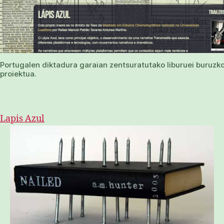
Portugalen diktadura garaian zentsuratutako liburuei buruzk
proiektua.
Lapis Azul