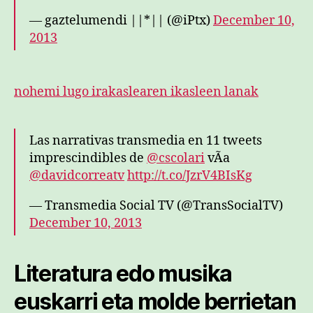
— gaztelumendi ||*|| (@iPtx)
December 10,
2013
nohemi lugo irakaslearen ikasleen lanak
Las narrativas transmedia en 11 tweets
imprescindibles de
@cscolari
vÃ­a
@davidcorreatv
http://t.co/JzrV4BIsKg
— Transmedia Social TV (@TransSocialTV)
December 10, 2013
Literatura edo musika
euskarri eta molde berrietan