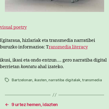
visual poetry
Egitaraua, hizlariak eta transmedia narratibei
buruzko informazioa: T
ransmedia literacy
ikusi, ikasi eta ondo entzun…. gero narratiba digital
berrietan
kontatu
ahal izateko.
Bartzelonan
,
ikasten
,
narratiba digitalak
,
transmedia
Etiketak
←
9 urtez hemen, idazten