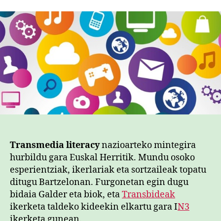
Transmedia literacy
nazioarteko mintegira
hurbildu gara Euskal Herritik. Mundu osoko
esperientziak, ikerlariak eta sortzaileak topatu
ditugu Bartzelonan. Furgonetan egin dugu
bidaia Galder eta biok, eta
Transbideak
ikerketa taldeko kideekin elkartu gara I
N3
ikerketa gunean.