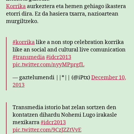
Korrika
aurkeztera eta hemen gehiago ikastera
etorri dira. Ez da hasiera txarra, nazioartean
murgiltzeko.
#korrika
like a non stop celebration korrika
like an social and cultural live comunication
#transmedia
#idcr2013
pic.twitter.com/nyyMPprgfL
— gaztelumendi ||*|| (@iPtx)
December 10,
2013
Transmedia istorio bat zelan sortzen den
kontatzen dihardu Nohemi Lugo irakasle
mexikarra
#idcr2013
pic.twitter.com/9CzJZZtVvE