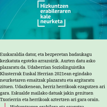
Euskaraldia dator, eta bezperetan badaukagu
kezkatuta egoteko arrazoirik. Aurten datu asko
plazaratu da. Udaberrian Soziolinguistika
Klusterrak Euskal Herrian 2021ean egindako
neurketaren emaitzak plazaratu eta argitaratu
zituen. Udazkenean, herriz herrikoak ezagutzen ari
gara. Eskualde mailako datuak jakin genituen
Txorierrin eta herrikoak aztertzen ari gara orain.