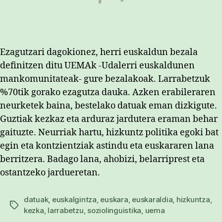
Ezagutzari dagokionez, herri euskaldun bezala
definitzen ditu UEMAk -Udalerri euskaldunen
mankomunitateak- gure bezalakoak. Larrabetzuk
%70tik gorako ezagutza dauka. Azken erabileraren
neurketek baina, bestelako datuak eman dizkigute.
Guztiak kezkaz eta arduraz jardutera eraman behar
gaituzte. Neurriak hartu, hizkuntz politika egoki bat
egin eta kontzientziak astindu eta euskararen lana
berritzera. Badago lana, ahobizi, belarriprest eta
ostantzeko jardueretan.
datuak
,
euskalgintza
,
euskara
,
euskaraldia
,
hizkuntza
,
Etiketak
kezka
,
larrabetzu
,
soziolinguistika
,
uema