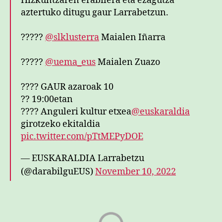
Hizkuntzaren erabilera eta ezagutza
aztertuko ditugu gaur Larrabetzun.
?????
@slklusterra
Maialen Iñarra
?????
@uema_eus
Maialen Zuazo
???? GAUR azaroak 10
?? 19:00etan
???? Anguleri kultur etxea
@euskaraldia
girotzeko ekitaldia
pic.twitter.com/pTtMEPyDOE
— EUSKARALDIA Larrabetzu
(@darabilguEUS)
November 10, 2022