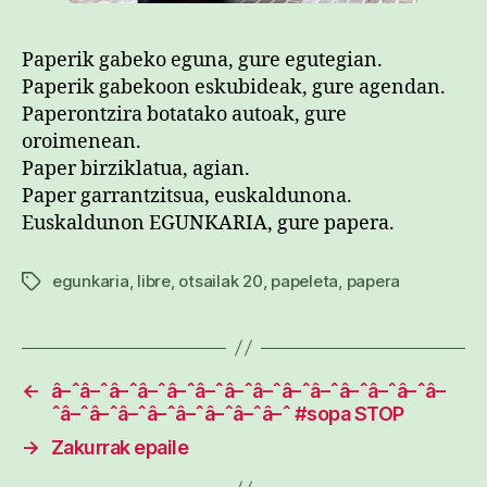
Paperik gabeko eguna, gure egutegian.
Paperik gabekoon eskubideak, gure agendan.
Paperontzira botatako autoak, gure
oroimenean.
Paper birziklatua, agian.
Paper garrantzitsua, euskaldunona.
Euskaldunon EGUNKARIA, gure papera.
egunkaria
,
libre
,
otsailak 20
,
papeleta
,
papera
Etiketak
←
â–ˆâ–ˆâ–ˆâ–ˆâ–ˆâ–ˆâ–ˆâ–ˆâ–ˆâ–ˆâ–ˆâ–ˆâ–ˆâ–
ˆâ–ˆâ–ˆâ–ˆâ–ˆâ–ˆâ–ˆâ–ˆâ–ˆ #sopa STOP
→
Zakurrak epaile