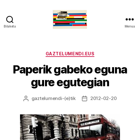
Bilaketa
Menua
gaztelumendi.eus
Kategoriak
GAZTELUMENDI.EUS
Paperik gabeko eguna
gure egutegian
gaztelumendi
-(e)tik
2012-02-20
Argitalpenaren
Argitalpenaren
egilea
data