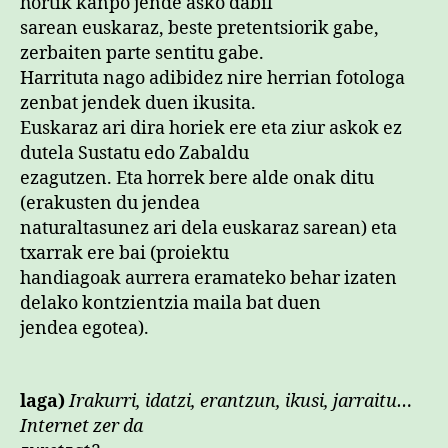
hortik kanpo jende asko dabil
sarean euskaraz, beste pretentsiorik gabe,
zerbaiten parte sentitu gabe.
Harrituta nago adibidez nire herrian fotologa
zenbat jendek duen ikusita.
Euskaraz ari dira horiek ere eta ziur askok ez
dutela Sustatu edo Zabaldu
ezagutzen. Eta horrek bere alde onak ditu
(erakusten du jendea
naturaltasunez ari dela euskaraz sarean) eta
txarrak ere bai (proiektu
handiagoak aurrera eramateko behar izaten
delako kontzientzia maila bat duen
jendea egotea).
laga)
Irakurri, idatzi, erantzun, ikusi, jarraitu…
Internet zer da