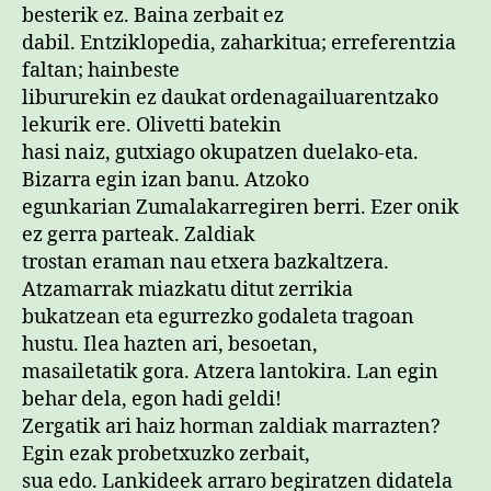
besterik ez. Baina zerbait ez
dabil. Entziklopedia, zaharkitua; erreferentzia
faltan; hainbeste
libururekin ez daukat ordenagailuarentzako
lekurik ere. Olivetti batekin
hasi naiz, gutxiago okupatzen duelako-eta.
Bizarra egin izan banu. Atzoko
egunkarian Zumalakarregiren berri. Ezer onik
ez gerra parteak. Zaldiak
trostan eraman nau etxera bazkaltzera.
Atzamarrak miazkatu ditut zerrikia
bukatzean eta egurrezko godaleta tragoan
hustu. Ilea hazten ari, besoetan,
masailetatik gora. Atzera lantokira. Lan egin
behar dela, egon hadi geldi!
Zergatik ari haiz horman zaldiak marrazten?
Egin ezak probetxuzko zerbait,
sua edo. Lankideek arraro begiratzen didatela