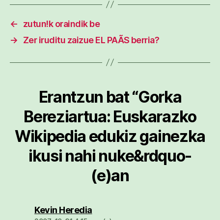
←
zutun!k oraindik be
→
Zer iruditu zaizue EL PAÃS berria?
Erantzun bat “Gorka
Bereziartua: Euskarazko
Wikipedia edukiz gainezka
ikusi nahi nuke&rdquo-
(e)an
dio:
Kevin Heredia