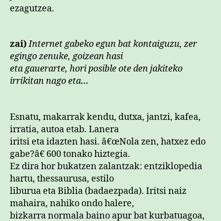
ezagutzea.
zai)
Internet gabeko egun bat kontaiguzu, zer
egingo zenuke, goizean hasi
eta gauerarte, hori posible ote den jakiteko
irrikitan nago eta…
Esnatu, makarrak kendu, dutxa, jantzi, kafea,
irratia, autoa etab. Lanera
iritsi eta idazten hasi. â€œNola zen, hatxez edo
gabe?â€ 600 tonako hiztegia.
Ez dira hor bukatzen zalantzak: entziklopedia
hartu, thessaurusa, estilo
liburua eta Biblia (badaezpada). Iritsi naiz
mahaira, nahiko ondo halere,
bizkarra normala baino apur bat kurbatuagoa,