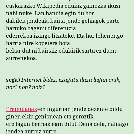
euskarazko Wikipedia edukiz gainezka ikusi
nahi nuke. Lan handia egin du hor
dabilen jendeak, baina jende gehiagok parte
hartuko bagenu diferentzia
ederrekoa izango litzateke. Eta hor lehenengo
harria nire kopetera bota
behar dut ni bainaiz edukirik sartu ez duen
aurrenekoa.
sega)
Internet bidez, ezagutu duzu lagun onik,
nor? non? noiz?
Eremulauak
-en inguruan jende dezente bildu
ginen ekin genionean eta geroztik
ere lagun berriak egin ditut. Dena dela, nahiago
jendea aurrez aurre