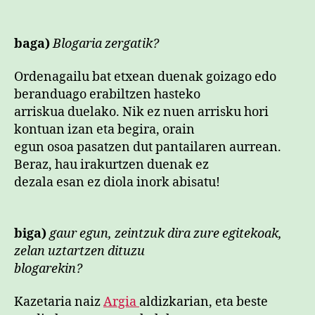
Wik
edu
ga
baga)
Blogaria zergatik?
iku
nah
Ordenagailu bat etxean duenak goizago edo
nu
beranduago erabiltzen hasteko
sar
arriskua duelako. Nik ez nuen arrisku hori
kontuan izan eta begira, orain
egun osoa pasatzen dut pantailaren aurrean.
Beraz, hau irakurtzen duenak ez
dezala esan ez diola inork abisatu!
biga)
gaur egun, zeintzuk dira zure egitekoak,
zelan uztartzen dituzu
blogarekin?
Kazetaria naiz
Argia
aldizkarian, eta beste