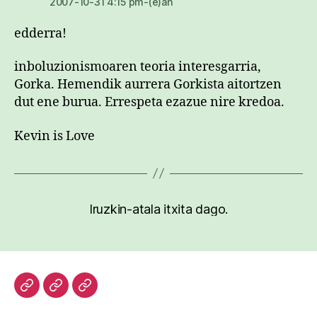
2007-10-31 4:15 pm-(e)an
edderra!
inboluzionismoaren teoria interesgarria,
Gorka. Hemendik aurrera Gorkista aitortzen
dut ene burua. Errespeta ezazue nire kredoa.
Kevin is Love
Iruzkin-atala itxita dago.
Hasiera
Kazetari
Patxi
lanak
Gaztelumendi