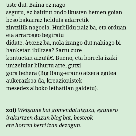
uste dut. Baina ez nago
seguru, ez baititut ondo ikusten hemen goian
beso bakarraz helduta adarretik
zintzilik nagoela. Hurbildu naiz ba, eta orduan
eta arraroago begiratu
didate. â€œEz ba, nola izango dut nahiago bi
hanketan ibiltzea? Sartu zure
kontuetan aizu!â€. Bueno, eta horrela izaki
unizelular bihurtu arte, gutxi
gora behera (Big Bang-eraino atzera egitea
aukerazkoa da, kreazionistek
mesedez alboko leihatilan galdetu).
zoi)
Webgune bat gomendatuiguzu, egunero
irakurtzen duzun blog bat, besteok
ere horren berri izan dezagun.