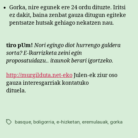
Gorka, nire egunek ere 24 ordu dituzte. Iritsi
ez dakit, baina zenbat gauza ditugun egiteke
pentsatze hutsak gehiago nekatzen nau.
tiro pUm!
Nori egingo diot hurrengo galdera
sorta?
E
-lkarrizketa zeini egin
proposatuidazu.. itaunok berari igortzeko.
http://murgilduta.net-eko
Julen-ek ziur oso
gauza interesgarriak kontatuko
dituela.
basque
,
boligorria
,
e-hizketan
,
eremulauak
,
gorka
Etiketak