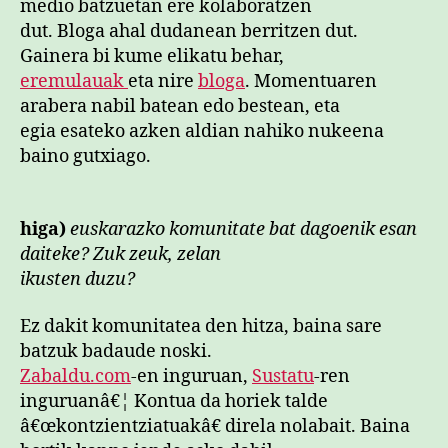
medio batzuetan ere kolaboratzen
dut. Bloga ahal dudanean berritzen dut.
Gainera bi kume elikatu behar,
eremulauak
eta nire
bloga
. Momentuaren
arabera nabil batean edo bestean, eta
egia esateko azken aldian nahiko nukeena
baino gutxiago.
higa)
euskarazko komunitate bat dagoenik esan
daiteke? Zuk zeuk, zelan
ikusten duzu?
Ez dakit komunitatea den hitza, baina sare
batzuk badaude noski.
Zabaldu.com
-en inguruan,
Sustatu
-ren
inguruanâ€¦ Kontua da horiek talde
â€œkontzientziatuakâ€ direla nolabait. Baina