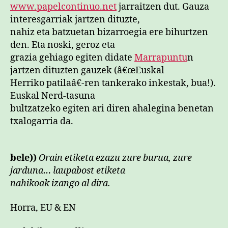
www.papelcontinuo.net
jarraitzen dut. Gauza
interesgarriak jartzen dituzte,
nahiz eta batzuetan bizarroegia ere bihurtzen
den. Eta noski, geroz eta
grazia gehiago egiten didate
Marrapuntu
n
jartzen dituzten gauzek (â€œEuskal
Herriko patilaâ€-ren tankerako inkestak, bua!).
Euskal Nerd-tasuna
bultzatzeko egiten ari diren ahalegina benetan
txalogarria da.
bele))
Orain etiketa ezazu zure burua, zure
jarduna… laupabost etiketa
nahikoak izango al dira.
Horra, EU & EN