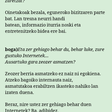
zuretzat?
Oinetakoak bezala, eguneroko bizitzaren parte
bat. Lan tresna neurri handi
batean, informazio iturria noski eta
entretenitzeko bidea ere bai.
boga)
Eta zer gehiago behar du, behar luke, zure
gustuko Internetek…
Ausartuko gara zeozer asmatzen?
Zeozer berria asmatzeko ez naiz ni egokiena.
Atzeko bagoiko internauta naiz,
asmatutakoa erabiltzen ikasteko nahiko lan
izaten duena.
Beraz, nire ustez zer gehiago behar duen
Internetek? Ba, adibidez,