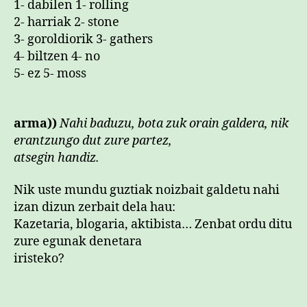
1- dabilen 1- rolling
2- harriak 2- stone
3- goroldiorik 3- gathers
4- biltzen 4- no
5- ez 5- moss
arma))
Nahi baduzu, bota zuk orain galdera, nik
erantzungo dut zure partez,
atsegin handiz.
Nik uste mundu guztiak noizbait galdetu nahi
izan dizun zerbait dela hau:
Kazetaria, blogaria, aktibista… Zenbat ordu ditu
zure egunak denetara
iristeko?