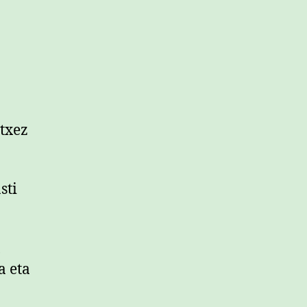
txez
sti
,
a eta