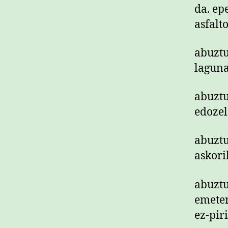
da. ep
asfalt
abuztu
laguna
abuztu
edozel
abuztu
askori
abuztu
emeter
ez-pir