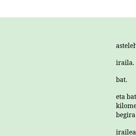
astele
iraila.
bat.
eta bat
kilome
begira
iraile