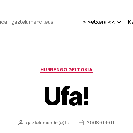
zioa | gaztelumendi.eus
> >etxera <<
Ka
Kategoriak
HURRENGO GELTOKIA
Ufa!
gaztelumendi
-(e)tik
2008-09-01
Argitalpenaren
Argitalpenaren
egilea
data