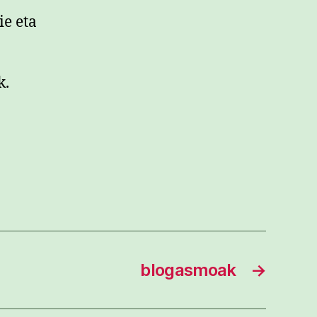
ie eta
k.
blogasmoak
→