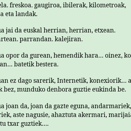
ela. freskoa. gaugiroa, ibilerak, kilometroak,
oa eta landak.
a jai da euskal herrian, herrian, etxean.
rtean. parrandan. kalejiran.
a opor da gurean, hemendik hara… oinez, ko
an… batetik bestera.
an ez dago sarerik, Internetik, konexiorik… a
k bez, munduko denbora guztie eukinda be.
a joan da, joan da gazte eguna, andarmariek
iek, aste nagusie, ahaztuta akermari, marijai
itu txar guztiek….