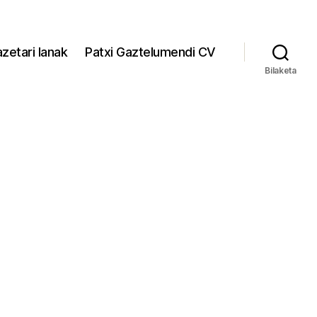
zetari lanak
Patxi Gaztelumendi CV
Bilaketa