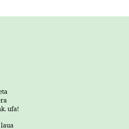
eta
era
k. ufa!
 laua