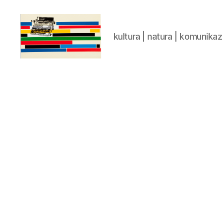
kultura | natura | komunika
gaztelumendi.eus