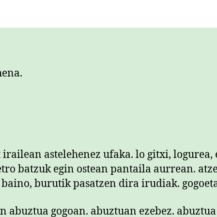
hena.
 irailean astelehenez ufaka. lo gitxi, logurea, 
tro batzuk egin ostean pantaila aurrean. atz
 baino, burutik pasatzen dira irudiak. gogoeta
an abuztua gogoan. abuztuan ezebez. abuztua