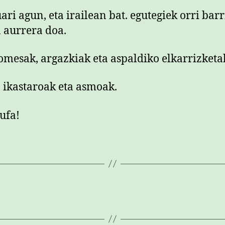
ari agun, eta irailean bat. egutegiek orri barr
a aurrera doa.
omesak, argazkiak eta aspaldiko elkarrizketa
, ikastaroak eta asmoak.
 ufa!