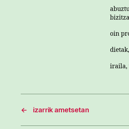
abuztu
bizitz
oin pr
dietak
iraila,
←
izarrik ametsetan