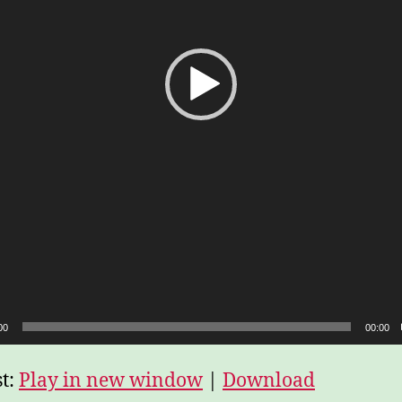
00
00:00
t:
Play in new window
|
Download