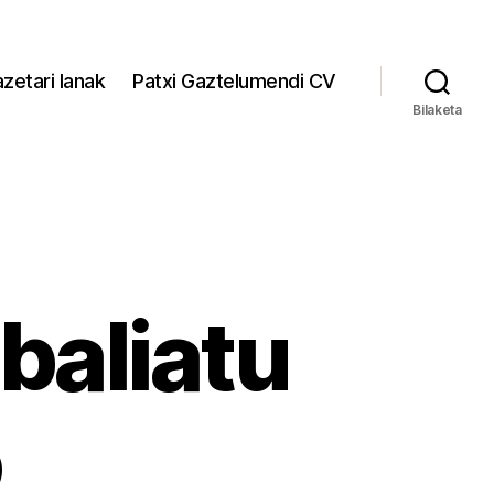
zetari lanak
Patxi Gaztelumendi CV
Bilaketa
 baliatu
o