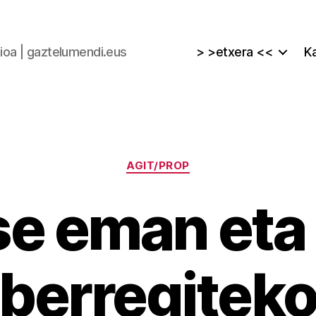
zioa | gaztelumendi.eus
> >etxera <<
Ka
Kategoriak
AGIT/PROP
se eman eta
berregitek