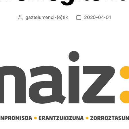
gaztelumendi
-(e)tik
2020-04-01
Argitalpenaren
Argitalpenaren
egilea
data