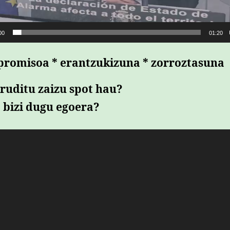
00
01:20
romisoa * erantzukizuna * zorroztasuna
iruditu zaizu spot hau?
 bizi dugu egoera?