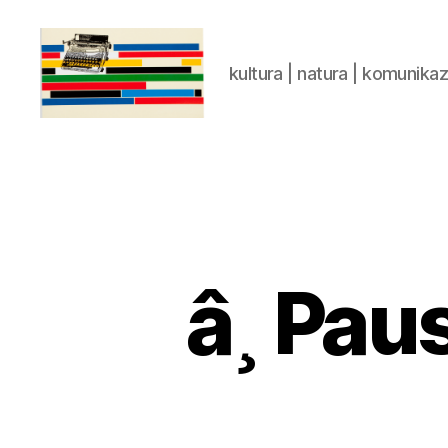
kultura | natura | komunika
gaztelumendi.eus
â¸ Pau