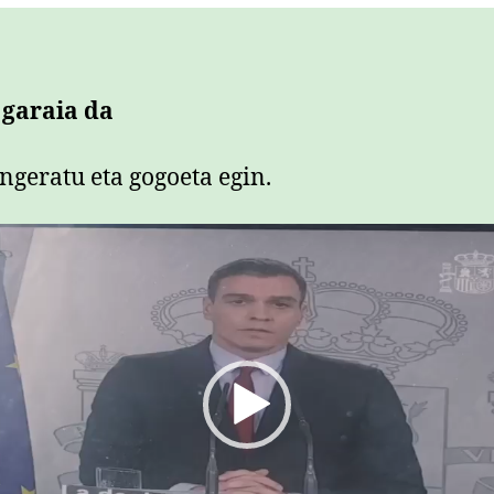
 garaia da
ngeratu eta gogoeta egin.