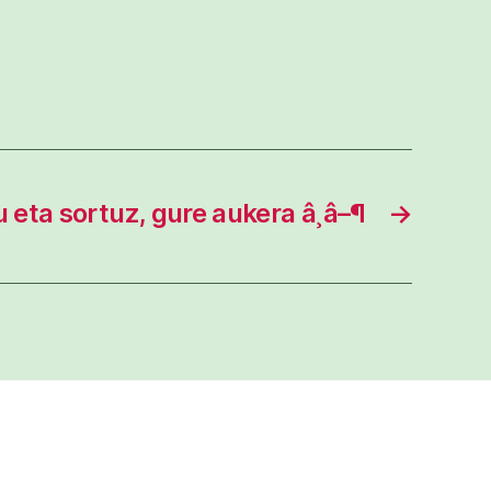
 eta sortuz, gure aukera â¸â–¶
→