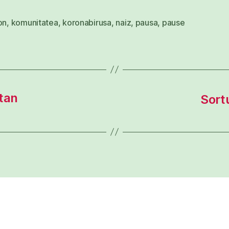
on
,
komunitatea
,
koronabirusa
,
naiz
,
pausa
,
pause
tan
Sortu