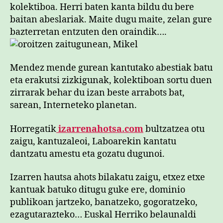
kolektiboa. Herri baten kanta bildu du bere
baitan abeslariak. Maite dugu maite, zelan gure
bazterretan entzuten den oraindik….
Mendez mende gurean kantutako abestiak batu
eta erakutsi zizkigunak, kolektiboan sortu duen
zirrarak behar du izan beste arrabots bat,
sarean, Interneteko planetan.
Horregatik
izarrenahotsa.com
bultzatzea otu
zaigu, kantuzaleoi, Laboarekin kantatu
dantzatu amestu eta gozatu dugunoi.
Izarren hautsa ahots bilakatu zaigu, etxez etxe
kantuak batuko ditugu guke ere, dominio
publikoan jartzeko, banatzeko, gogoratzeko,
ezagutarazteko… Euskal Herriko belaunaldi