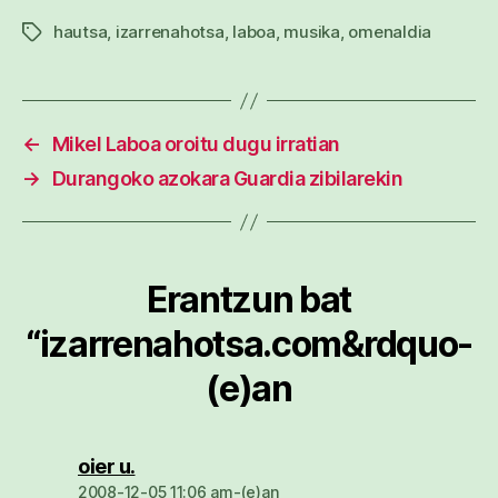
hautsa
,
izarrenahotsa
,
laboa
,
musika
,
omenaldia
Etiketak
←
Mikel Laboa oroitu dugu irratian
→
Durangoko azokara Guardia zibilarekin
Erantzun bat
“izarrenahotsa.com&rdquo-
(e)an
dio:
oier u.
2008-12-05 11:06 am-(e)an