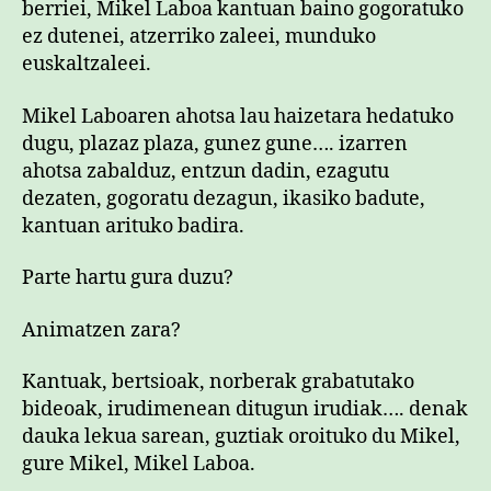
berriei, Mikel Laboa kantuan baino gogoratuko
ez dutenei, atzerriko zaleei, munduko
euskaltzaleei.
Mikel Laboaren ahotsa lau haizetara hedatuko
dugu, plazaz plaza, gunez gune…. izarren
ahotsa zabalduz, entzun dadin, ezagutu
dezaten, gogoratu dezagun, ikasiko badute,
kantuan arituko badira.
Parte hartu gura duzu?
Animatzen zara?
Kantuak, bertsioak, norberak grabatutako
bideoak, irudimenean ditugun irudiak…. denak
dauka lekua sarean, guztiak oroituko du Mikel,
gure Mikel, Mikel Laboa.