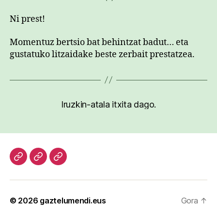
Ni prest!
Momentuz bertsio bat behintzat badut… eta
gustatuko litzaidake beste zerbait prestatzea.
Iruzkin-atala itxita dago.
Hasiera
Kazetari
Patxi
lanak
Gaztelumendi
CV
© 2026
gaztelumendi.eus
Gora
↑