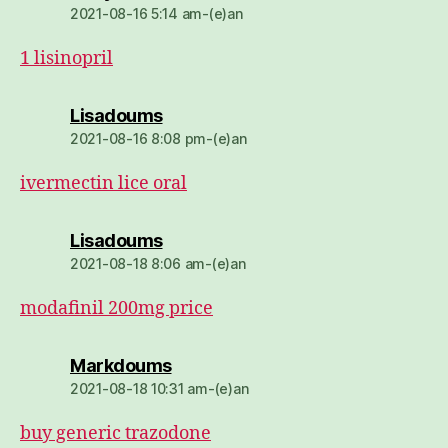
2021-08-16 5:14 am-(e)an
1 lisinopril
dio:
Lisadoums
2021-08-16 8:08 pm-(e)an
ivermectin lice oral
dio:
Lisadoums
2021-08-18 8:06 am-(e)an
modafinil 200mg price
dio:
Markdoums
2021-08-18 10:31 am-(e)an
buy generic trazodone