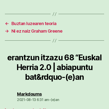
←
Buztan luzearen teoria
→
Ni ez naiz Graham Greene
erantzun itzazu 68 “Euskal
Herria 2.0 | abiapuntu
bat&rdquo-(e)an
dio:
Markdoums
2021-08-13 6:31 am-(e)an