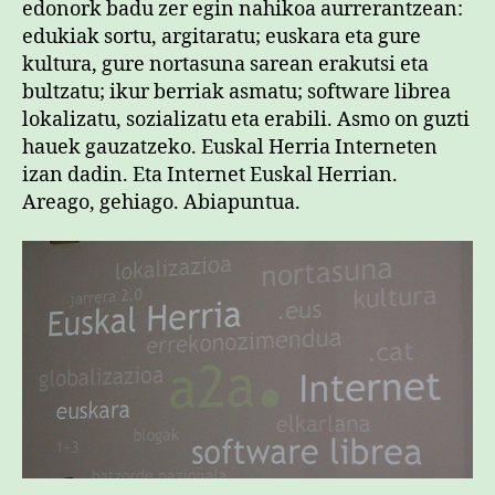
edonork badu zer egin nahikoa aurrerantzean:
edukiak sortu, argitaratu; euskara eta gure
kultura, gure nortasuna sarean erakutsi eta
bultzatu; ikur berriak asmatu; software librea
lokalizatu, sozializatu eta erabili. Asmo on guzti
hauek gauzatzeko. Euskal Herria Interneten
izan dadin. Eta Internet Euskal Herrian.
Areago, gehiago. Abiapuntua.