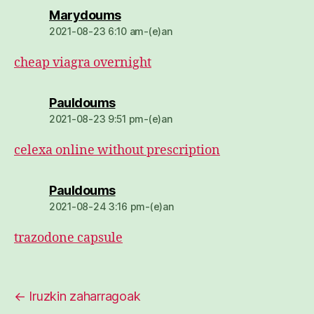
dio:
Marydoums
2021-08-23 6:10 am-(e)an
cheap viagra overnight
dio:
Pauldoums
2021-08-23 9:51 pm-(e)an
celexa online without prescription
dio:
Pauldoums
2021-08-24 3:16 pm-(e)an
trazodone capsule
←
Iruzkin zaharragoak