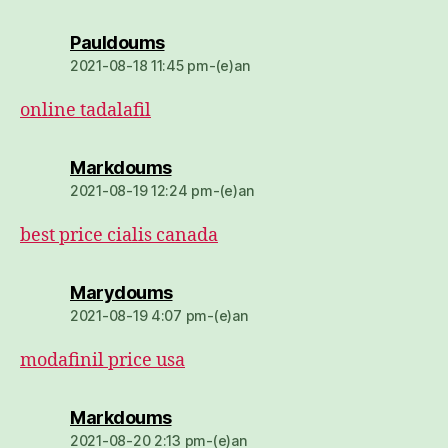
dio:
Pauldoums
2021-08-18 11:45 pm-(e)an
online tadalafil
dio:
Markdoums
2021-08-19 12:24 pm-(e)an
best price cialis canada
dio:
Marydoums
2021-08-19 4:07 pm-(e)an
modafinil price usa
dio:
Markdoums
2021-08-20 2:13 pm-(e)an