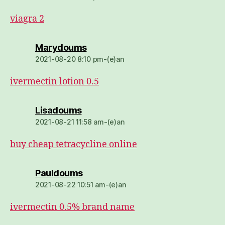
viagra 2
dio:
Marydoums
2021-08-20 8:10 pm-(e)an
ivermectin lotion 0.5
dio:
Lisadoums
2021-08-21 11:58 am-(e)an
buy cheap tetracycline online
dio:
Pauldoums
2021-08-22 10:51 am-(e)an
ivermectin 0.5% brand name