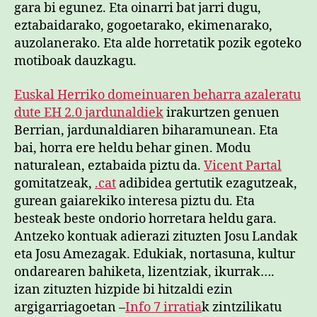
gara bi egunez. Eta oinarri bat jarri dugu,
eztabaidarako, gogoetarako, ekimenarako,
auzolanerako. Eta alde horretatik pozik egoteko
motiboak dauzkagu.
Euskal Herriko domeinuaren beharra azaleratu
dute EH 2.0 jardunaldiek
irakurtzen genuen
Berrian, jardunaldiaren biharamunean. Eta
bai, horra ere heldu behar ginen. Modu
naturalean, eztabaida piztu da.
Vicent Partal
gomitatzeak,
.cat
adibidea gertutik ezagutzeak,
gurean gaiarekiko interesa piztu du. Eta
besteak beste ondorio horretara heldu gara.
Antzeko kontuak adierazi zituzten Josu Landak
eta Josu Amezagak. Edukiak, nortasuna, kultur
ondarearen bahiketa, lizentziak, ikurrak….
izan zituzten hizpide bi hitzaldi ezin
argigarriagoetan –
Info 7 irratia
k zintzilikatu