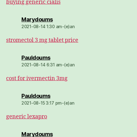
buying generic cialis
dio:
Marydoums
2021-08-14 1:30 am-(e)an
stromectol 3 mg tablet price
dio:
Pauldoums
2021-08-14 6:31 am-(e)an
cost for ivermectin 3mg
dio:
Pauldoums
2021-08-15 3:17 pm-(e)an
generic lexapro
dio:
Marydoums