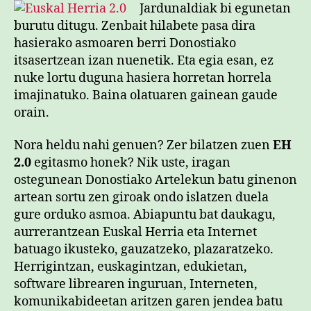
bat
Jardunaldiak bi egunetan
sarreran
burutu ditugu. Zenbait hilabete pasa dira
hasierako asmoaren berri Donostiako
itsasertzean izan nuenetik. Eta egia esan, ez
nuke lortu duguna hasiera horretan horrela
imajinatuko. Baina olatuaren gainean gaude
orain.
Nora heldu nahi genuen? Zer bilatzen zuen
EH
2.0
egitasmo honek? Nik uste, iragan
ostegunean Donostiako Artelekun batu ginenon
artean sortu zen giroak ondo islatzen duela
gure orduko asmoa. Abiapuntu bat daukagu,
aurrerantzean Euskal Herria eta Internet
batuago ikusteko, gauzatzeko, plazaratzeko.
Herrigintzan, euskagintzan, edukietan,
software librearen inguruan, Interneten,
komunikabideetan aritzen garen jendea batu