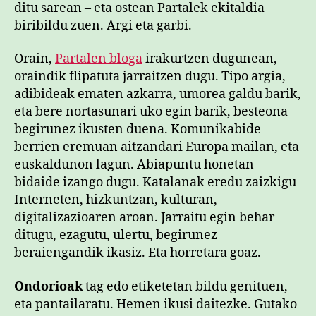
ditu sarean – eta ostean Partalek ekitaldia
biribildu zuen. Argi eta garbi.
Orain,
Partalen bloga
irakurtzen dugunean,
oraindik flipatuta jarraitzen dugu. Tipo argia,
adibideak ematen azkarra, umorea galdu barik,
eta bere nortasunari uko egin barik, besteona
begirunez ikusten duena. Komunikabide
berrien eremuan aitzandari Europa mailan, eta
euskaldunon lagun. Abiapuntu honetan
bidaide izango dugu. Katalanak eredu zaizkigu
Interneten, hizkuntzan, kulturan,
digitalizazioaren aroan. Jarraitu egin behar
ditugu, ezagutu, ulertu, begirunez
beraiengandik ikasiz. Eta horretara goaz.
Ondorioak
tag edo etiketetan bildu genituen,
eta pantailaratu. Hemen ikusi daitezke. Gutako