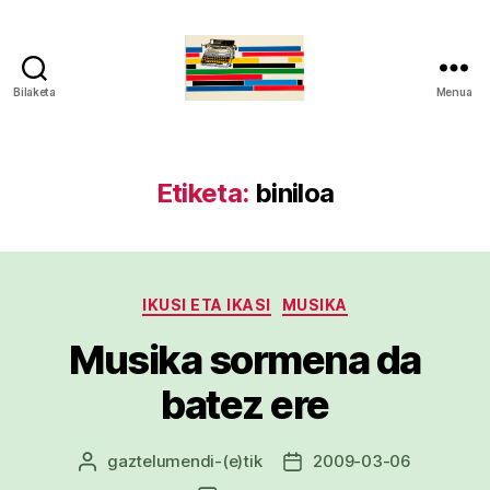
Bilaketa
Menua
gaztelumendi.eus
Etiketa:
biniloa
Kategoriak
IKUSI ETA IKASI
MUSIKA
Musika sormena da
batez ere
gaztelumendi
-(e)tik
2009-03-06
Argitalpenaren
Argitalpenaren
egilea
data