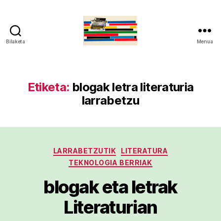
Bilaketa
Menua
gaztelumendi.eus
Etiketa:
blogak letra literaturia
larrabetzu
Kategoriak
LARRABETZUTIK
LITERATURA
TEKNOLOGIA BERRIAK
blogak eta letrak
Literaturian