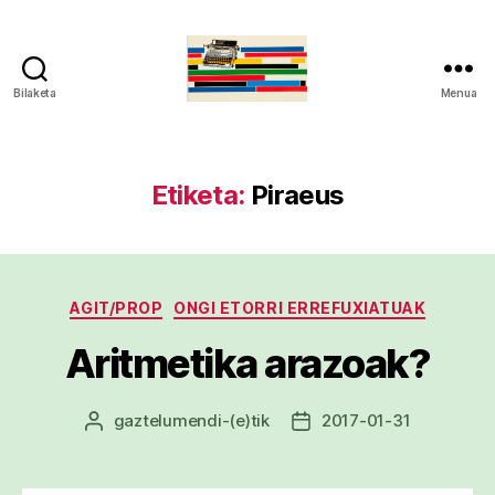
Bilaketa
Menua
gaztelumendi.eus
Etiketa:
Piraeus
Kategoriak
AGIT/PROP
ONGI ETORRI ERREFUXIATUAK
Aritmetika arazoak?
gaztelumendi
-(e)tik
2017-01-31
Argitalpenaren
Argitalpenaren
egilea
data