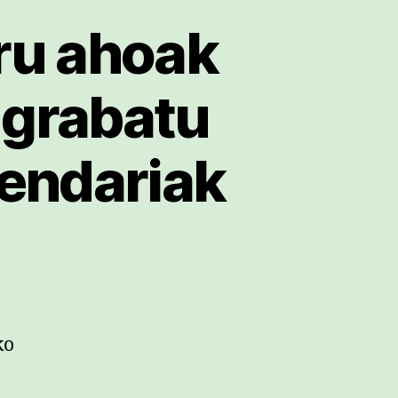
ru ahoak
 grabatu
endariak
ko