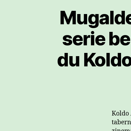
Mugalde
serie b
du Kold
Koldo
tabern