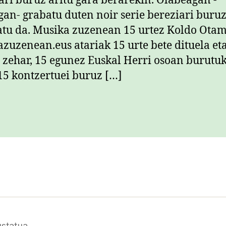
ri buruz aritu gara berarekin. Olabeagan -
an- grabatu duten noir serie bereziari buru
tu da. Musika zuzenean 15 urtez Koldo Ota
zuzenean.eus atariak 15 urte bete dituela eta
 zehar, 15 egunez Euskal Herri osoan burutu
15 kontzertuei buruz […]
statua