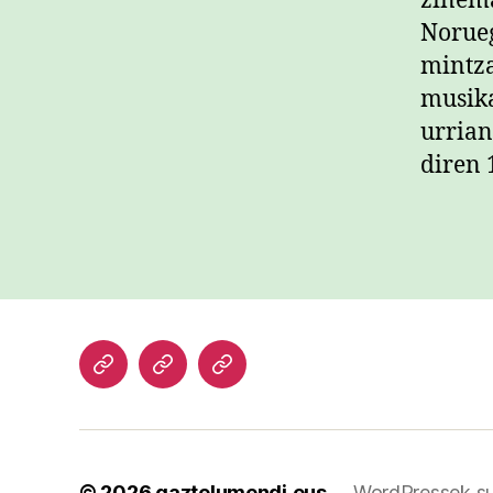
zinema
Norueg
mintza
musika
urrian
diren 
Hasiera
Kazetari
Patxi
lanak
Gaztelumendi
CV
© 2026
gaztelumendi.eus
WordPressek su