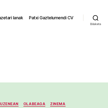
zetari lanak
Patxi Gaztelumendi CV
Bilaketa
ZUZENEAN
OLABEAGA
ZINEMA