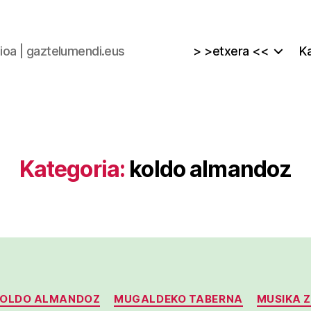
zioa | gaztelumendi.eus
> >etxera <<
Ka
Kategoria:
koldo almandoz
Kategoriak
KOLDO ALMANDOZ
MUGALDEKO TABERNA
MUSIKA 