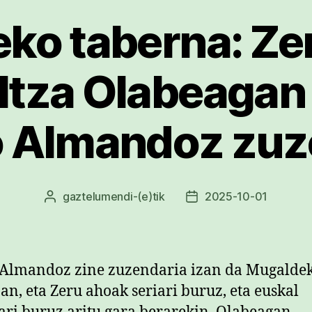
ko taberna: Ze
eltza Olabeagan
o Almandoz zuz
gaztelumendi
-(e)tik
2025-10-01
Argitalpenaren
Argitalpenaren
egilea
data
 Almandoz zine zuzendaria izan da Mugalde
an, eta Zeru ahoak seriari buruz, eta euskal