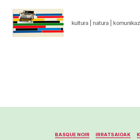
kultura | natura | komunika
gaztelumendi.eus
BASQUE NOIR
IRRATSAIOAK