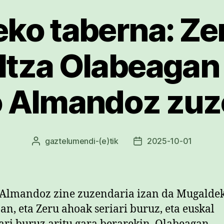
ko taberna: Ze
eltza Olabeagan
o Almandoz zuz
gaztelumendi
-(e)tik
2025-10-01
Argitalpenaren
Argitalpenaren
egilea
data
 Almandoz zine zuzendaria izan da Mugalde
an, eta Zeru ahoak seriari buruz, eta euskal