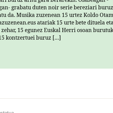
ri buruz aritu gara berarekin. Olabeagan -
an- grabatu duten noir serie bereziari buru
tu da. Musika zuzenean 15 urtez Koldo Ota
zuzenean.eus atariak 15 urte bete dituela eta
 zehar, 15 egunez Euskal Herri osoan burutu
15 kontzertuei buruz […]
statua