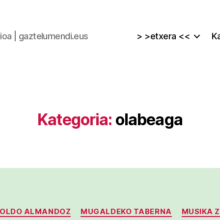
zioa | gaztelumendi.eus
> >etxera <<
Ka
Kategoria:
olabeaga
Kategoriak
KOLDO ALMANDOZ
MUGALDEKO TABERNA
MUSIKA 