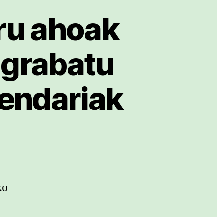
ru ahoak
 grabatu
endariak
ko