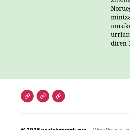
zinema
Norueg
mintza
musika
urrian
diren 
Hasiera
Kazetari
Patxi
lanak
Gaztelumendi
CV
© 2026
gaztelumendi.eus
WordPressek su