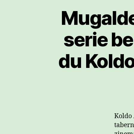
Mugalde
serie b
du Kold
Koldo
tabern