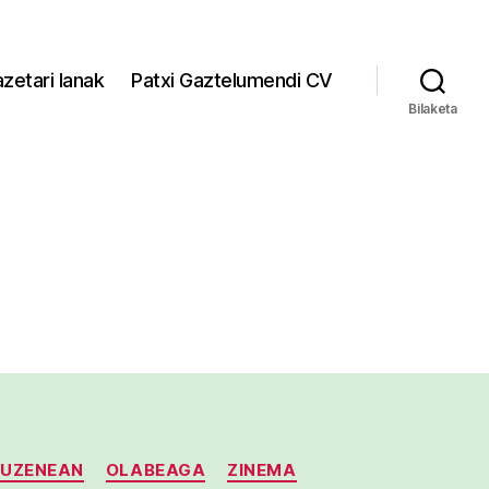
zetari lanak
Patxi Gaztelumendi CV
Bilaketa
ZUZENEAN
OLABEAGA
ZINEMA