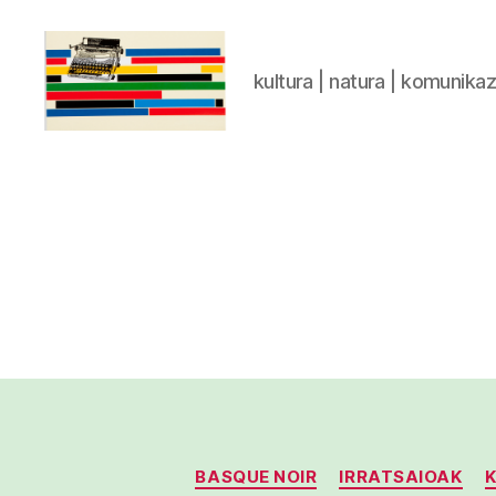
kultura | natura | komunika
gaztelumendi.eus
BASQUE NOIR
IRRATSAIOAK