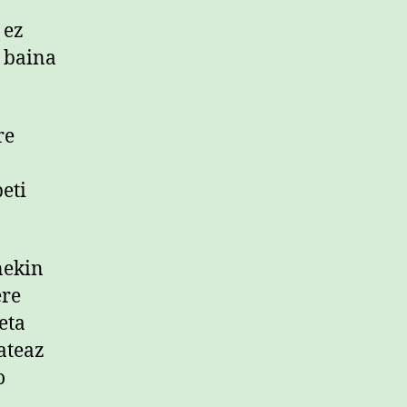
 ez
… baina
re
eti
nekin
ere
eta
ateaz
o