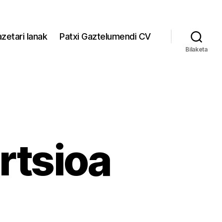
zetari lanak
Patxi Gaztelumendi CV
Bilaketa
rtsioa