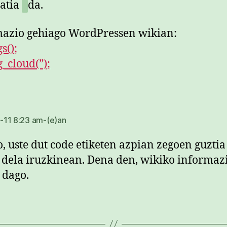
atia
da.
azio gehiago WordPressen wikian:
s();
_cloud(”);
dio:
11 8:23 am-(e)an
, uste dut code etiketen azpian zegoen guztia
 dela iruzkinean. Dena den, wikiko informaz
 dago.