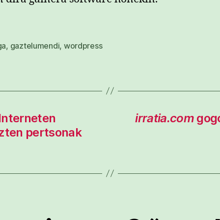
ga
,
gaztelumendi
,
wordpress
Interneten
irratia.com
gogo
uzten pertsonak