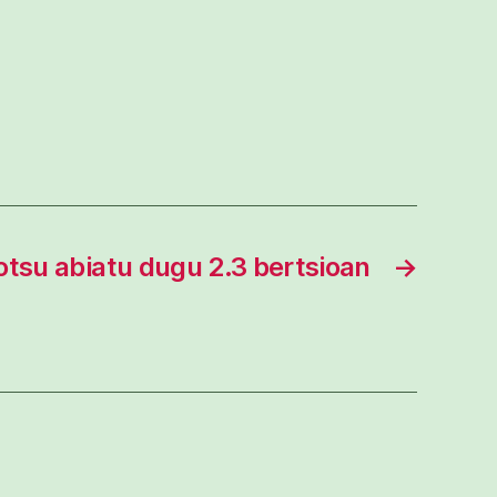
tsu abiatu dugu 2.3 bertsioan
→