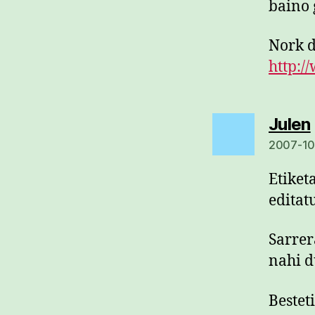
baino 
Nork d
http:/
Julen
2007-10
Etiket
editat
Sarrer
nahi 
Bestet