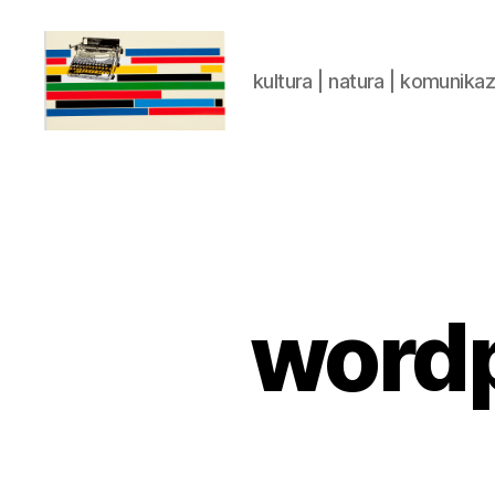
kultura | natura | komunika
gaztelumendi.eus
wordp