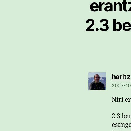
erant
2.3 b
haritz
2007-10
Niri e
2.3 be
esango