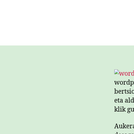
wordpr
bertsi
eta al
klik gu
Aukera