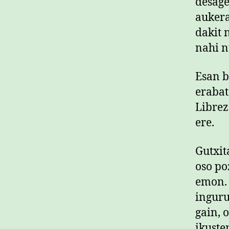
desage
aukera
dakit 
nahi n
Esan b
erabat
Librez
ere.
Gutxit
oso po
emon. 
inguru
gain, 
ikuste