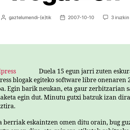
gaztelumendi
-(e)tik
2007-10-10
3 iruzkin
Argitalpenaren
Argitalpenaren
egilea
data
Duela 15 egun jarri zuten eskur
ess blogak egiteko software libre onenaren 
oa. Egin barik neukan, eta gaur zerbitzarian s
daketa egin dut. Minutu gutxi batzuk izan dira
ztira.
 berriak eskaintzen omen ditu orain, bug gu