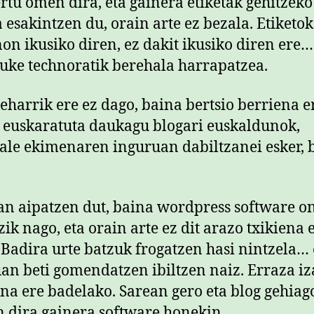
rtu omen dira, eta gainera etiketak gehitzeko
 esakintzen du, orain arte ez bezala. Etiketok
non ikusiko diren, ez dakit ikusiko diren ere
uke technoratik berehala harrapatzea.
eharrik ere ez dago, baina bertsio berriena e
 euskaratuta daukagu blogari euskaldunok,
ale ekimenaren inguruan dabiltzanei esker, b
an aipatzen dut, baina wordpress software o
zik nago, eta orain arte ez dit arazo txikiena 
Badira urte batzuk frogatzen hasi nintzela… 
an beti gomendatzen ibiltzen naiz. Erraza iz
ona ere badelako. Sarean gero eta blog gehiag
n dira gainera software honekin.