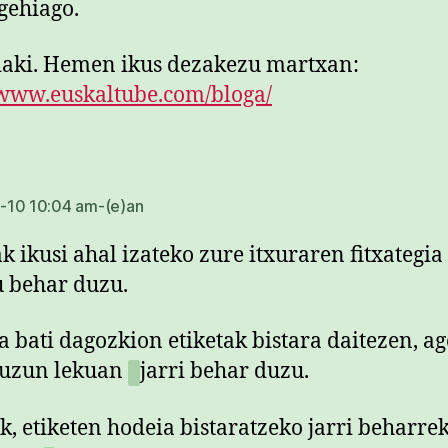
gehiago.
aki. Hemen ikus dezakezu martxan:
/www.euskaltube.com/bloga/
dio:
-10 10:04 am-(e)an
ak ikusi ahal izateko zure itxuraren fitxategia
u behar duzu.
a bati dagozkion etiketak bistara daitezen, a
duzun lekuan
jarri behar duzu.
ik, etiketen hodeia bistaratzeko jarri beharre