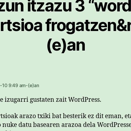
zun itzazu 3 “wor
ertsioa frogatzen&
(e)an
dio:
-10 9:49 am-(e)an
re izugarri gustaten zait WordPress.
rtsioak arazo txiki bat besterik ez dit eman, et
 nuke datu basearen arazoa dela WordPress