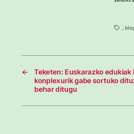
,
blo
Etiketak
←
Teketen: Euskarazko edukiak 
konplexurik gabe sortuko dit
behar ditugu