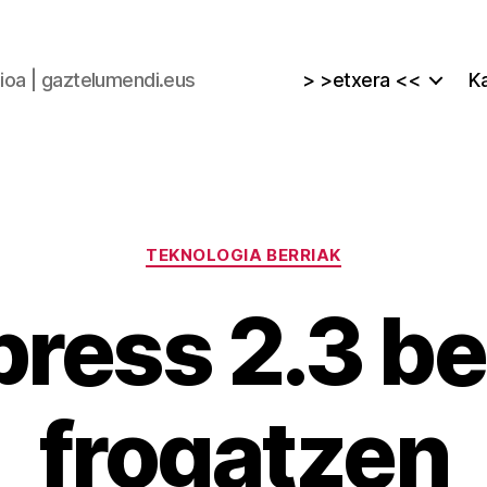
zioa | gaztelumendi.eus
> >etxera <<
Ka
Kategoriak
TEKNOLOGIA BERRIAK
ress 2.3 be
frogatzen