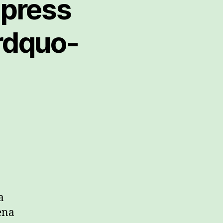
dpress
rdquo-
a
ena