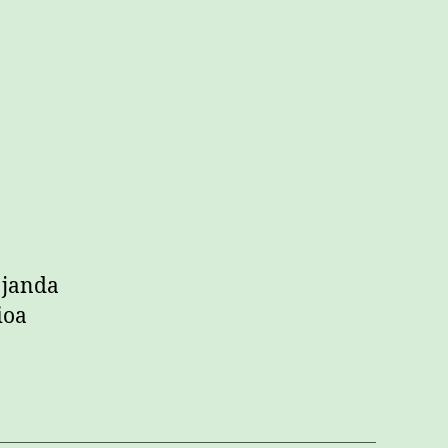
 janda
ioa