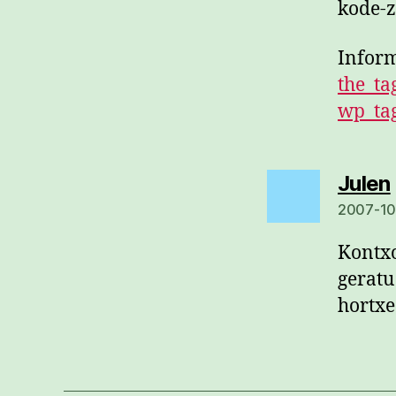
kode-z
Inform
the_tag
wp_tag
Julen
2007-10-
Kontxo
geratu
hortxe