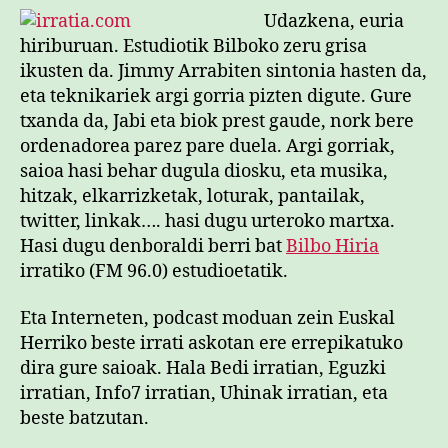
i
Udazkena, euria
a
hiriburuan. Estudiotik Bilboko zeru grisa
.
ikusten da. Jimmy Arrabiten sintonia hasten da,
c
eta teknikariek argi gorria pizten digute. Gure
o
txanda da, Jabi eta biok prest gaude, nork bere
m
ordenadorea parez pare duela. Argi gorriak,
go
saioa hasi behar dugula diosku, eta musika,
abi
du
hitzak, elkarrizketak, loturak, pantailak,
2.3
twitter, linkak…. hasi dugu urteroko martxa.
ber
Hasi dugu denboraldi berri bat
Bilbo Hiria
sar
irratiko (FM 96.0) estudioetatik.
Eta Interneten, podcast moduan zein Euskal
Herriko beste irrati askotan ere errepikatuko
dira gure saioak. Hala Bedi irratian, Eguzki
irratian, Info7 irratian, Uhinak irratian, eta
beste batzutan.