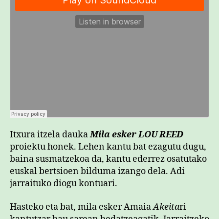
Itxura itzela dauka
Mila esker LOU REED
proiektu honek. Lehen kantu bat ezagutu dugu,
baina susmatzekoa da, kantu ederrez osatutako
euskal bertsioen bilduma izango dela. Adi
jarraituko diogu kontuari.
Hasteko eta bat, mila esker Amaia
Akeita
ri