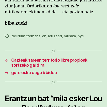
kantutzar hau sarean hedatzeagatik. Jarraitzeko
ziur Jonan Ordorikaren
lou reed_zale
mitikoaren ekimena dela…. eta pozten naiz.
biba zuek!
delirium tremens
,
eh
,
lou reed
,
musika
,
nyc
Etiketak
←
Gazteak sarean territorio libre propioak
sortzeko gai dira
→
gure esku dago #bidea
Erantzun bat “mila esker Lou