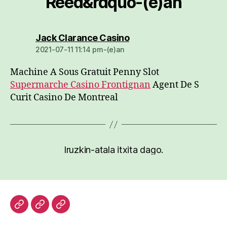
Reed&rdquo-(e)an
dio:
Jack Clarance Casino
2021-07-11 11:14 pm-(e)an
Machine A Sous Gratuit Penny Slot
Supermarche Casino Frontignan
Agent De S
Curit Casino De Montreal
Iruzkin-atala itxita dago.
Hasiera
Kazetari
Patxi
lanak
Gaztelumendi