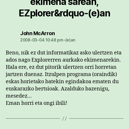
ekimena sarean,
EZplorer&rdquo-(e)an
dio:
John McArron
2008-03-04 10:48 pm-(e)an
Beno, nik ez dut informatikaz asko ulertzen eta
ados nago Explorerren aurkako ekimenarekin.
Hala ere, ez dut pitorik ulertzen orri horretan
jartzen duenaz. Itzulpen programa (oraindik)
eskas horietako batekin egindakoa ematen du
euskarazko bertsioak. Azalduko bazenigu,
mesedez…
Eman horri eta ongi ibili!