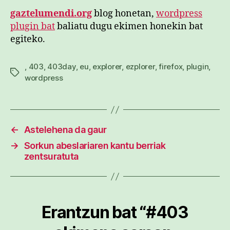
gaztelumendi.org
blog honetan,
wordpress
plugin bat
baliatu dugu ekimen honekin bat
egiteko.
,
403
,
403day
,
eu
,
explorer
,
ezplorer
,
firefox
,
plugin
,
Etiketak
wordpress
←
Astelehena da gaur
→
Sorkun abeslariaren kantu berriak
zentsuratuta
Erantzun bat “#403