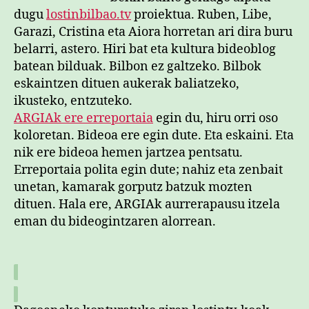
dugu
lostinbilbao.tv
proiektua. Ruben, Libe,
Garazi, Cristina eta Aiora horretan ari dira buru
belarri, astero. Hiri bat eta kultura bideoblog
batean bilduak. Bilbon ez galtzeko. Bilbok
eskaintzen dituen aukerak baliatzeko,
ikusteko, entzuteko.
ARGIAk ere erreportaia
egin du, hiru orri oso
koloretan. Bideoa ere egin dute. Eta eskaini. Eta
nik ere bideoa hemen jartzea pentsatu.
Erreportaia polita egin dute; nahiz eta zenbait
unetan, kamarak gorputz batzuk mozten
dituen. Hala ere, ARGIAk aurrerapausu itzela
eman du bideogintzaren alorrean.