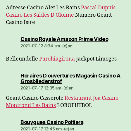
Adresse Casino Alet Les Bains
Pascal Dupuis
Casino Les Sables D Olonne
Numero Geant
Casino Istre
dio:
Casino Royale Amazon Prime Video
2021-07-12 8:34 am-(e)an
Belleundelle
Parohiagirona
Jackpot Limoges
Horaires D'ouvertures Magasin Casino A
dio:
Grosbliederstrof
2021-07-17 12:05 am-(e)an
Geant Casino Casserole
Restaurant Joa Casino
Montrond Les Bains
LOBOFUTBOL
dio:
Bouygues Casino Poitiers
2021-07-17 12:46 am-(e)an