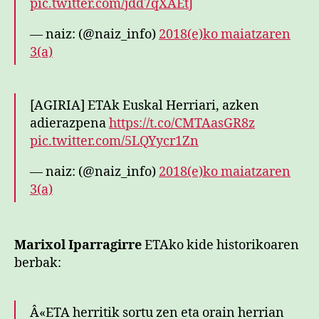
pic.twitter.com/jdd7qXAEtJ
— naiz: (@naiz_info)
2018(e)ko maiatzaren
3(a)
[AGIRIA] ETAk Euskal Herriari, azken
adierazpena
https://t.co/CMTAasGR8z
pic.twitter.com/5LQYycr1Zn
— naiz: (@naiz_info)
2018(e)ko maiatzaren
3(a)
Marixol Iparragirre
ETAko kide historikoaren
berbak:
Â«ETA herritik sortu zen eta orain herrian