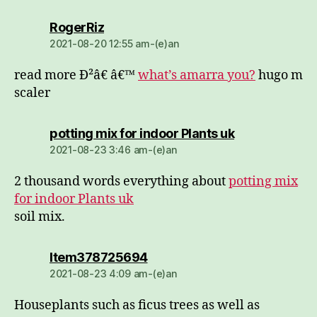
dio:
RogerRiz
2021-08-20 12:55 am-(e)an
read more Ð²â€ â€™
what’s amarra you?
hugo m
scaler
dio:
potting mix for indoor Plants uk
2021-08-23 3:46 am-(e)an
2 thousand words everything about
potting mix
for indoor Plants uk
soil mix.
dio:
Item378725694
2021-08-23 4:09 am-(e)an
Houseplants such as ficus trees as well as