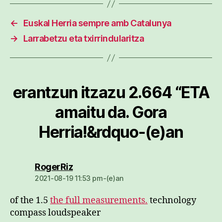
←
Euskal Herria sempre amb Catalunya
→
Larrabetzu eta txirrindularitza
erantzun itzazu 2.664 “ETA
amaitu da. Gora
Herria!&rdquo-(e)an
dio:
RogerRiz
2021-08-19 11:53 pm-(e)an
of the 1.5
the full measurements.
technology
compass loudspeaker