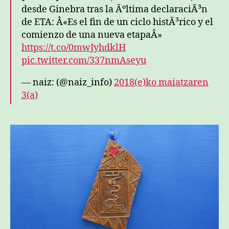
desde Ginebra tras la Ãºltima declaraciÃ³n
de ETA: Â«Es el fin de un ciclo histÃ³rico y el
comienzo de una nueva etapaÂ»
https://t.co/0mwJyhdklH
pic.twitter.com/337nmAseyu
— naiz: (@naiz_info)
2018(e)ko maiatzaren
3(a)