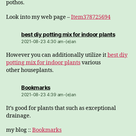
pothos.
Look into my web page –
Item378725694
dio:
best diy potting mix for indoor plants
2021-08-23 4:30 am-(e)an
However you can additionally utilize it
best diy
potting mix for indoor plants
various
other houseplants.
dio:
Bookmarks
2021-08-23 4:39 am-(e)an
It’s good for plants that such as exceptional
drainage.
my blog ::
Bookmarks