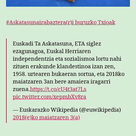
#Askatasunairabaztera(r)i buruzko Txioak
Euskadi Ta Askatasuna, ETA siglez
ezagunagoa, Euskal Herriaren
independentzia eta sozialismoa lortu nahi
zituen erakunde klandestinoa izan zen,
1958. urtearen bukaeran sortua, eta 2018ko
maiatzaren 3an bere amaiera iragarri
zuena.
https://t.co/cU4t3at7Ls
pic.twitter.com/xepmbXv8ra
— Euskarazko Wikipedia (@euwikipedia)
2018(e)ko maiatzaren 3(a)