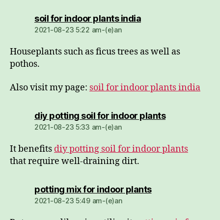
dio:
soil for indoor plants india
2021-08-23 5:22 am-(e)an
Houseplants such as ficus trees as well as
pothos.
Also visit my page:
soil for indoor plants india
dio:
diy potting soil for indoor plants
2021-08-23 5:33 am-(e)an
It benefits
diy potting soil for indoor plants
that require well-draining dirt.
dio:
potting mix for indoor plants
2021-08-23 5:49 am-(e)an