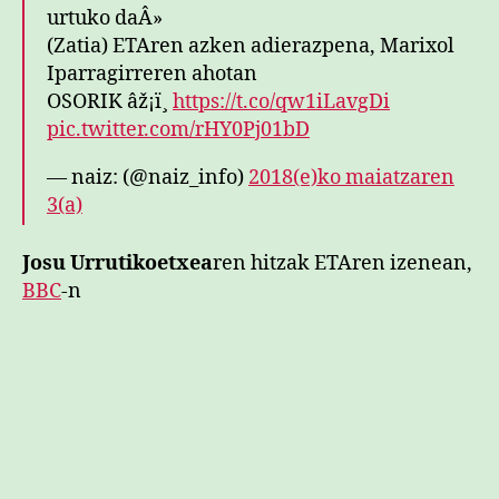
urtuko daÂ»
(Zatia) ETAren azken adierazpena, Marixol
Iparragirreren ahotan
OSORIK âž¡ï¸
https://t.co/qw1iLavgDi
pic.twitter.com/rHY0Pj01bD
— naiz: (@naiz_info)
2018(e)ko maiatzaren
3(a)
Josu Urrutikoetxea
ren hitzak ETAren izenean,
BBC
-n