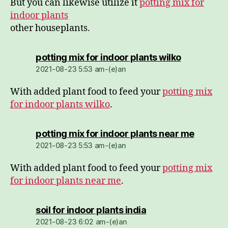
But you can likewise utilize it
potting mix for
indoor plants
other houseplants.
dio:
potting mix for indoor plants wilko
2021-08-23 5:53 am-(e)an
With added plant food to feed your
potting mix
for indoor plants wilko
.
dio:
potting mix for indoor plants near me
2021-08-23 5:53 am-(e)an
With added plant food to feed your
potting mix
for indoor plants near me
.
dio:
soil for indoor plants india
2021-08-23 6:02 am-(e)an