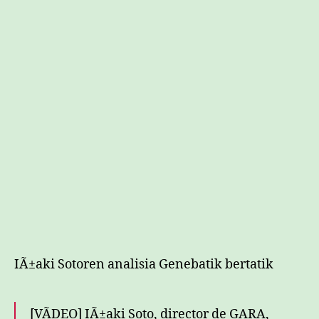
IÃ±aki Sotoren analisia Genebatik bertatik
[VÃDEO] IÃ±aki Soto, director de GARA,