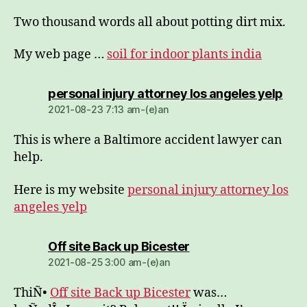
Two thousand words all about potting dirt mix.
My web page …
soil for indoor plants india
dio:
personal injury attorney los angeles yelp
2021-08-23 7:13 am-(e)an
This is where a Baltimore accident lawyer can
help.
Here is my website
personal injury attorney los
angeles yelp
dio:
Off site Back up Bicester
2021-08-25 3:00 am-(e)an
ThiÑ•
Off site Back up Bicester
was…