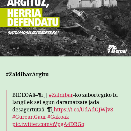
#ZaldibarArgitu
BIDEOAâ–¶ï¸|
#Zaldibar
-ko zabortegiko bi
langilek sei egun daramatzate jada
desagertutaâ–¶ï¸
https://t.co/UdAdGJWjv8
#GureanGaur
#Gakoak
pic.twitter.com/oVpgA4DRGq