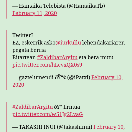
— Hamaika Telebista (@HamaikaTb)
February 11, 2020
Twitter?
EZ, eskerrik asko
@iurkullu
lehendakariaren
pegata berria
Bitartean
#ZaldibarArgitu
eta bera mutu
pic.twitter.com/hLcvxQX0s9
— gaztelumendi ðŸ“¢ (@iPatxi)
February 10,
2020
#ZaldibarArgitu
ðŸ“ Ermua
pic.twitter.com/w51Jg2LvaG
— TAKASHI INUI (@takashinui)
February 10,