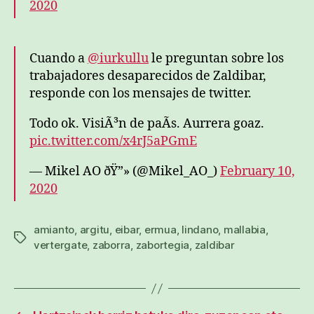
2020
Cuando a
@iurkullu
le preguntan sobre los
trabajadores desaparecidos de Zaldibar,
responde con los mensajes de twitter.
Todo ok. VisiÃ³n de paÃ­s. Aurrera goaz.
pic.twitter.com/x4rJ5aPGmE
— Mikel AO ðŸ”» (@Mikel_AO_)
February 10,
2020
amianto
,
argitu
,
eibar
,
ermua
,
lindano
,
mallabia
,
Etiketak
vertergate
,
zaborra
,
zabortegia
,
zaldibar