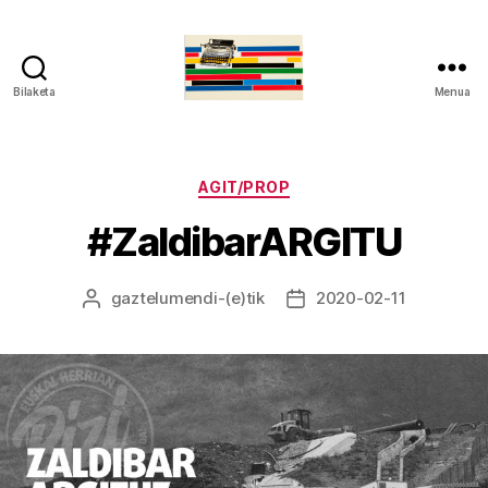
Bilaketa
Menua
gaztelumendi.eus
Kategoriak
AGIT/PROP
#ZaldibarARGITU
gaztelumendi
-(e)tik
2020-02-11
Argitalpenaren
Argitalpenaren
egilea
data