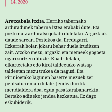
14, 2020
Aretxabala itxita
. Herriko tabernako
arduradunek taberna ixtea erabaki dute. Eta
poztu naiz arduratsu jokatu dutelako. Argazkiak
daude sarean. Poztekoa da. Eredugarri.
Ezkerrak holan jokatu behar duela iruditzen
zait. Atzoko mezu, argazki eta memeek gogoeta
ugari sortzen dituzte. Kuadriletako,
elkarteetako edo kirol taldeetako watsap
taldeetan mezu trukea da nagusi. Eta
Pirinioetako lagunen haserre mezuek zer
pentsatua eman didate. Jendea hiritik
mendialdera doa, egun pasa karabanarekin.
Bertako adineko jendea kezkatuta. Ez dago
eskubiderik.