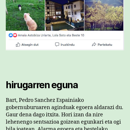
hirugarren eguna
Bart, Pedro Sanchez Espainiako
gobernuburuaren aginduak egoera aldarazi du.
Gaur dena dago itxita. Hori izan da nire
lehenengo sentsazioa goizean egunkari eta ogi
bila joatean. Alarma egoera eta bestelako