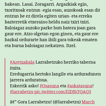
bakean. Lasai. Zoragarri. Argazkiak egin,
txoritxoak entzun -egia esan, auzokoak esan dit
entzun be ez direla egiten urian- eta erreka
bazterretik etxeraino heldu naiz txiri txiri.
Baloiagaz auzoko parke huts batera joan gara
gaur ere. Atzo olgetan egon ginen, eta gaur ere
bazkal ordurarte han ibili gara tokeak ematen
eta burua baloiagaz nekatzen. Itzel.
#Aretxabala
Larrabetzuko herriko taberna
itxita.
Eredugarria bertoko langile eta arduradunen
jarrera arduratsua.
Eskerrik asko!
#Osasuna
eta
#askatasuna
!
#larrabetzu
pic.twitter.com/ElDJbTQAQ3
â€” Gora Larrabetzu! (@larrabetzu)
March