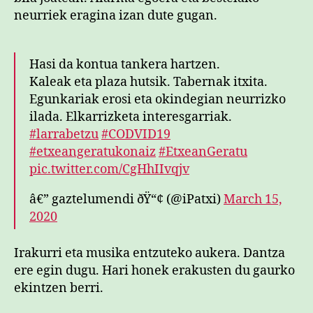
neurriek eragina izan dute gugan.
Hasi da kontua tankera hartzen.
Kaleak eta plaza hutsik. Tabernak itxita.
Egunkariak erosi eta okindegian neurrizko
ilada. Elkarrizketa interesgarriak.
#larrabetzu
#CODVID19
#etxeangeratukonaiz
#EtxeanGeratu
pic.twitter.com/CgHhIIvqjv
â€” gaztelumendi ðŸ“¢ (@iPatxi)
March 15,
2020
Irakurri eta musika entzuteko aukera. Dantza
ere egin dugu. Hari honek erakusten du gaurko
ekintzen berri.