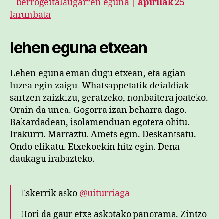
–
berrogeitalaugarren eguna |
apirilak 25
larunbata
lehen eguna etxean
Lehen eguna eman dugu etxean, eta agian
luzea egin zaigu. Whatsappetatik deialdiak
sartzen zaizkizu, geratzeko, nonbaitera joateko.
Orain da unea. Gogorra izan beharra dago.
Bakardadean, isolamenduan egotera ohitu.
Irakurri. Marraztu. Amets egin. Deskantsatu.
Ondo elikatu. Etxekoekin hitz egin. Dena
daukagu irabazteko.
Eskerrik asko
@uiturriaga
Hori da gaur etxe askotako panorama. Zintzo