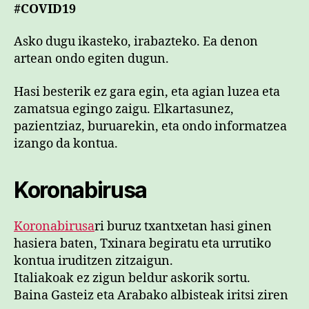
#COVID19
Asko dugu ikasteko, irabazteko. Ea denon
artean ondo egiten dugun.
Hasi besterik ez gara egin, eta agian luzea eta
zamatsua egingo zaigu. Elkartasunez,
pazientziaz, buruarekin, eta ondo informatzea
izango da kontua.
Koronabirusa
Koronabirusa
ri buruz txantxetan hasi ginen
hasiera baten, Txinara begiratu eta urrutiko
kontua iruditzen zitzaigun.
Italiakoak ez zigun beldur askorik sortu.
Baina Gasteiz eta Arabako albisteak iritsi ziren