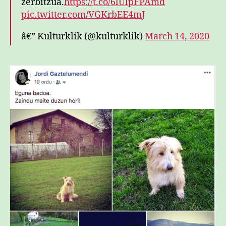
zerbitzua.
https://t.co/6lUlpFPAmd
pic.twitter.com/VGKrbEE4mJ
â€” Kulturklik (@kulturklik)
March 14, 2020