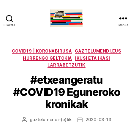
Bilaketa
Menua
gaztelumendi.eus
Kategoriak
COVID19 | KORONABIRUSA
GAZTELUMENDI.EUS
HURRENGO GELTOKIA
IKUSI ETA IKASI
LARRABETZUTIK
#etxeangeratu
#COVID19 Eguneroko
kronikak
gaztelumendi
-(e)tik
2020-03-13
Argitalpenaren
Argitalpenaren
egilea
data