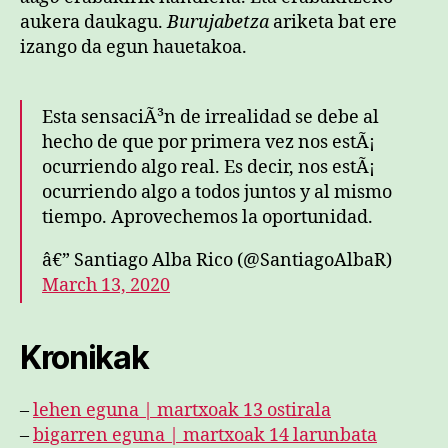
aukera daukagu.
Burujabetza
ariketa bat ere
izango da egun hauetakoa.
Esta sensaciÃ³n de irrealidad se debe al
hecho de que por primera vez nos estÃ¡
ocurriendo algo real. Es decir, nos estÃ¡
ocurriendo algo a todos juntos y al mismo
tiempo. Aprovechemos la oportunidad.
â€” Santiago Alba Rico (@SantiagoAlbaR)
March 13, 2020
Kronikak
–
lehen eguna | martxoak 13 ostirala
–
bigarren eguna | martxoak 14 larunbata