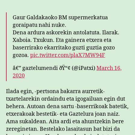
Gaur Galdakaoko BM supermerkatua
goraipatu nahi nuke.
Dena ardura askorekin antolatuta. Ilarak.
Xaboia. Txukun. Eta gainera etxera eta
baserrirako ekarritako guzti guztia gozo
gozoa.
pic.twitter.com/plaX7MW94F
â€” gaztelumendi ðŸ“¢ (@iPatxi)
March 16,
2020
Ilada egin, -pertsona bakarra aurretik-
txartelarekin ordaindu eta igogailuan egin dut
behera. Autoan dena sartu -baserrikoak batetik,
etxerakoak bestetik- eta Gaztelura joan naiz.
Ama sukaldean. Aita ardi eta ahuntzekin bere
zereginetan. Bestelako lasaitasun bat bizi da