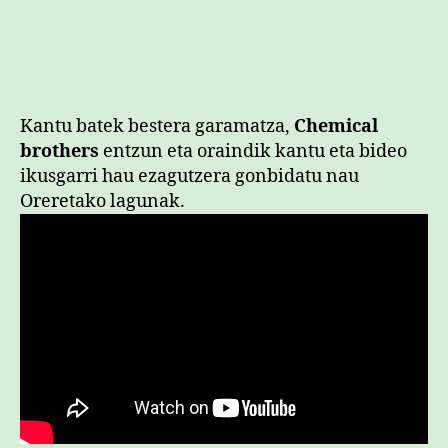
Kantu batek bestera garamatza,
Chemical
brothers
entzun eta oraindik kantu eta bideo
ikusgarri hau ezagutzera gonbidatu nau
Oreretako lagunak.