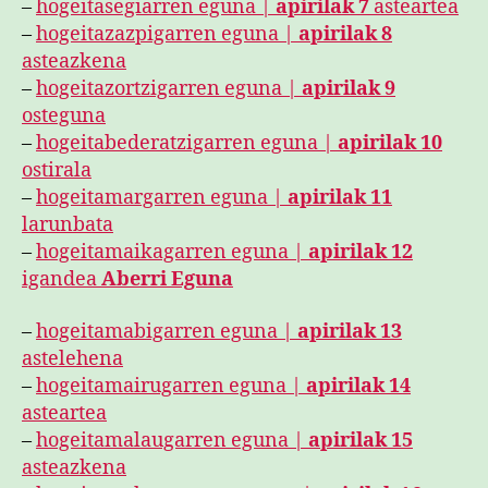
–
hogeitasegiarren eguna |
apirilak 7
asteartea
–
hogeitazazpigarren eguna |
apirilak 8
asteazkena
–
hogeitazortzigarren eguna |
apirilak 9
osteguna
–
hogeitabederatzigarren eguna |
apirilak 10
ostirala
–
hogeitamargarren eguna |
apirilak 11
larunbata
–
hogeitamaikagarren eguna |
apirilak 12
igandea
Aberri Eguna
–
hogeitamabigarren eguna |
apirilak 13
astelehena
–
hogeitamairugarren eguna |
apirilak 14
asteartea
–
hogeitamalaugarren eguna |
apirilak 15
asteazkena