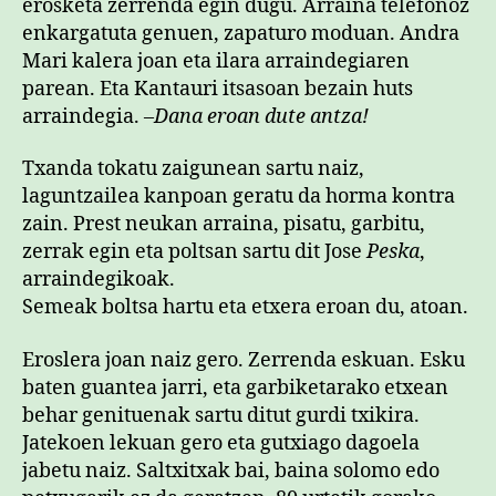
erosketa zerrenda egin dugu. Arraina telefonoz
enkargatuta genuen, zapaturo moduan. Andra
Mari kalera joan eta ilara arraindegiaren
parean. Eta Kantauri itsasoan bezain huts
arraindegia. –
Dana eroan dute antza!
Txanda tokatu zaigunean sartu naiz,
laguntzailea kanpoan geratu da horma kontra
zain. Prest neukan arraina, pisatu, garbitu,
zerrak egin eta poltsan sartu dit Jose
Peska
,
arraindegikoak.
Semeak boltsa hartu eta etxera eroan du, atoan.
Eroslera joan naiz gero. Zerrenda eskuan. Esku
baten guantea jarri, eta garbiketarako etxean
behar genituenak sartu ditut gurdi txikira.
Jatekoen lekuan gero eta gutxiago dagoela
jabetu naiz. Saltxitxak bai, baina solomo edo