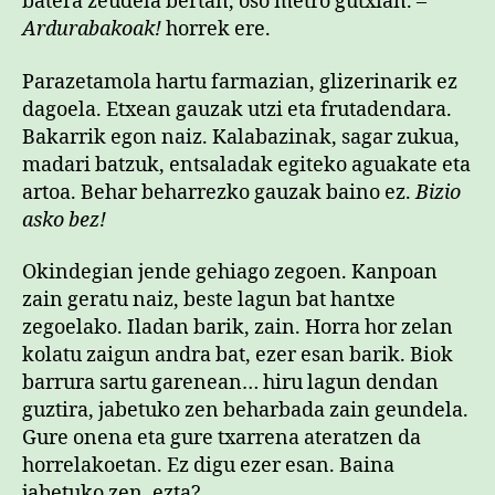
batera zeudela bertan, oso metro gutxian. –
Ardurabakoak!
horrek ere.
Parazetamola hartu farmazian, glizerinarik ez
dagoela. Etxean gauzak utzi eta frutadendara.
Bakarrik egon naiz. Kalabazinak, sagar zukua,
madari batzuk, entsaladak egiteko aguakate eta
artoa. Behar beharrezko gauzak baino ez.
Bizio
asko bez!
Okindegian jende gehiago zegoen. Kanpoan
zain geratu naiz, beste lagun bat hantxe
zegoelako. Iladan barik, zain. Horra hor zelan
kolatu zaigun andra bat, ezer esan barik. Biok
barrura sartu garenean… hiru lagun dendan
guztira, jabetuko zen beharbada zain geundela.
Gure onena eta gure txarrena ateratzen da
horrelakoetan. Ez digu ezer esan. Baina
jabetuko zen, ezta?