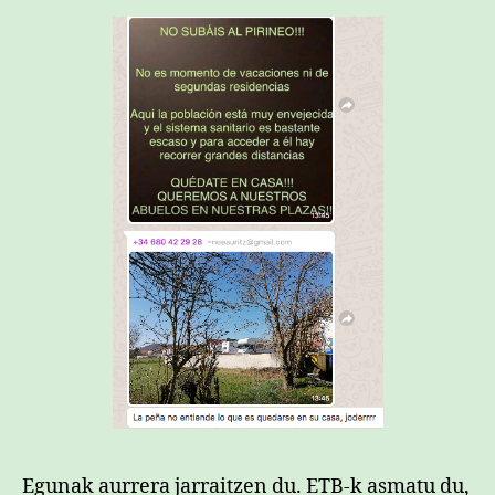
Egunak aurrera jarraitzen du. ETB-k asmatu du,