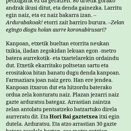
petxugarik ez da geratzen. 80 urtetik gorako
andrak ikusi ditut, eta denda gainezka. Larritu
egin naiz, eta ez naiz bakarra izan. –
Ardurabakoak!
etorri zait barriro burura. –
Zelan
egingo diogu holan aurre koronabirusari?
Kanpoan, etxetik bueltan etorrita neukan
txikia, iladan zegokidan lekuan egon -metro
batera aurrekotik- eta txartelarekin ordaindu
dut. Etxetik ekarritako poltsetan sartu eta
erositakoa bitan banatu dugu denda kanpoan.
Farmaziara joan naiz gero. Han ere jendea.
Kanpoan itxaron dut eta hitzordu baterako
ordua zela konturatu naiz. Plazan jezarri naiz
gazte arduratsu bategaz. Arrastian zaintza
zelan antolatu pentsatzeko batzartuko direla
aurreratu dit. Eta
Hori Bai gaztetxea
itxi egin
dutela. Arduratsu. Eta atzo arrastian 30 gazte