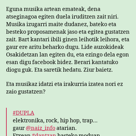
Eguna musika artean emateak, dena
atseginagoa egiten duela iruditzen zait niri.
Musika izugarri maite dudanez, bateko eta
besteko proposamenak jaso eta egitea gustatzen
zait. Bart kantari ibili ginen leihotik leihora, eta
gaur ere aritu beharko dugu. Lide auzokideak
Osakidetzan lan egiten du, eta ezingo dela egon
esan digu facebook bidez. Berari kantatuko
diogu guk. Eta saretik hedatu. Ziur baietz.
Eta musikaz idatzi eta irakurria izatea nori ez
zaio gustatzen?
#DUPLA
elektronika, rock, hip hop, trap…
gaur
@naiz_info
atarian.
Etxean
#dantzan
hasteko moduan…