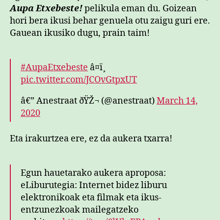
Aupa Etxebeste!
pelikula eman du. Goizean
hori bera ikusi behar genuela otu zaigu guri ere.
Gauean ikusiko dugu, prain taim!
#AupaEtxebeste
â¤ï¸
pic.twitter.com/JCOvGtpxUT
â€” Anestraat ðŸŽ¬ (@anestraat)
March 14,
2020
Eta irakurtzea ere, ez da aukera txarra!
Egun hauetarako aukera aproposa:
eLiburutegia: Internet bidez liburu
elektronikoak eta filmak eta ikus-
entzunezkoak mailegatzeko