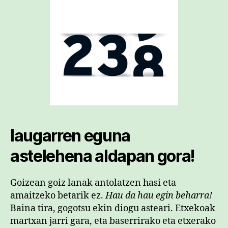
laugarren eguna
astelehena aldapan gora!
Goizean goiz lanak antolatzen hasi eta
amaitzeko betarik ez.
Hau da hau egin beharra!
Baina tira, gogotsu ekin diogu asteari. Etxekoak
martxan jarri gara, eta baserrirako eta etxerako