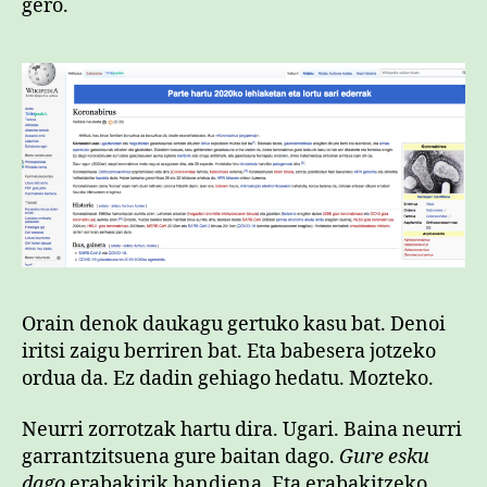
gero.
Orain denok daukagu gertuko kasu bat. Denoi
iritsi zaigu berriren bat. Eta babesera jotzeko
ordua da. Ez dadin gehiago hedatu. Mozteko.
Neurri zorrotzak hartu dira. Ugari. Baina neurri
garrantzitsuena gure baitan dago.
Gure esku
dago
erabakirik handiena. Eta erabakitzeko