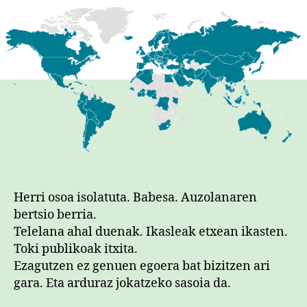
Herri osoa isolatuta. Babesa. Auzolanaren
bertsio berria.
Telelana ahal duenak. Ikasleak etxean ikasten.
Toki publikoak itxita.
Ezagutzen ez genuen egoera bat bizitzen ari
gara. Eta arduraz jokatzeko sasoia da.