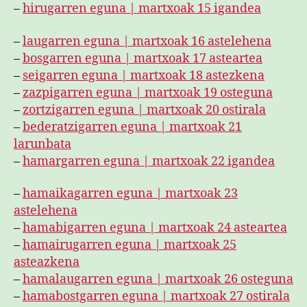
–
hirugarren eguna | martxoak 15 igandea
–
laugarren eguna | martxoak 16 astelehena
–
bosgarren eguna | martxoak 17 asteartea
–
seigarren eguna | martxoak 18 astezkena
–
zazpigarren eguna | martxoak 19 osteguna
–
zortzigarren eguna | martxoak 20 ostirala
–
bederatzigarren eguna | martxoak 21
larunbata
–
hamargarren eguna | martxoak 22 igandea
–
hamaikagarren eguna | martxoak 23
astelehena
–
hamabigarren eguna | martxoak 24 asteartea
–
hamairugarren eguna | martxoak 25
asteazkena
–
hamalaugarren eguna | martxoak 26 osteguna
–
hamabostgarren eguna | martxoak 27 ostirala