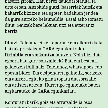
baserri giroan. Han berez daude isolatuta, ia
urte osoan. Auzokide gutxi, baserriak hutsik eta
bakarrik bizitzen eta egoten badakien jendea
da gure aurreko belaunaldia. Lasai asko somatu
ditut. Gauzak bere lekuan utzi eta etxerantz
berriz.
Idatzi
. Telelana eta erreportaje eta elkarrizketa
batzuk prestatzen GARA egunkarirako.
Itxialdia eta sorkuntza
lantzen. Nola bizi dute
egoera hau gure sortzaileek? Bati eta besteari
galdetzen ibili naiz. Telefonoz, whatsappez edo
eposta bidez. Eta etsipenaren gainetik, sortzeko
eta aurrera egiteko grina topatu dut sortzaile
eta artisten artean. Hurrengo egunetako baten
argitaratuko da GARA egunkarian.
Konturatu barik, goiz eta arratsalde ia osoa