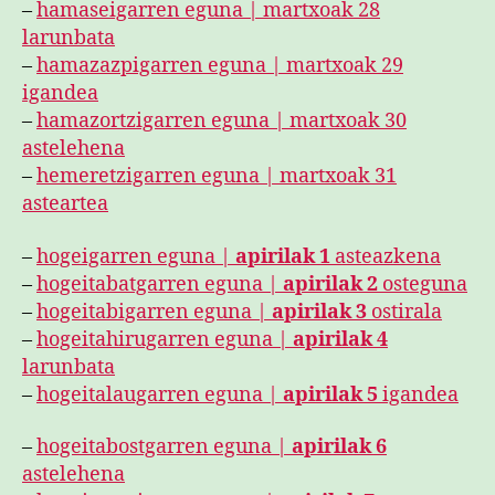
–
hamaseigarren eguna | martxoak 28
larunbata
–
hamazazpigarren eguna | martxoak 29
igandea
–
hamazortzigarren eguna | martxoak 30
astelehena
–
hemeretzigarren eguna | martxoak 31
asteartea
–
hogeigarren eguna |
apirilak 1
asteazkena
–
hogeitabatgarren eguna |
apirilak 2
osteguna
–
hogeitabigarren eguna |
apirilak 3
ostirala
–
hogeitahirugarren eguna |
apirilak 4
larunbata
–
hogeitalaugarren eguna |
apirilak 5
igandea
–
hogeitabostgarren eguna |
apirilak 6
astelehena