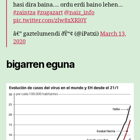
hasi dira baina…. ordu erdi baino lehen…
#zaintza
#zugazart
@naiz_info
pic.twitter.com/zlw8xXRl0Y
â€” gaztelumendi ðŸ“¢ (@iPatxi)
March 13,
2020
bigarren eguna