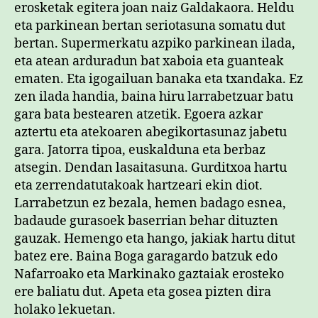
erosketak egitera joan naiz Galdakaora. Heldu
eta parkinean bertan seriotasuna somatu dut
bertan. Supermerkatu azpiko parkinean ilada,
eta atean arduradun bat xaboia eta guanteak
ematen. Eta igogailuan banaka eta txandaka. Ez
zen ilada handia, baina hiru larrabetzuar batu
gara bata bestearen atzetik. Egoera azkar
aztertu eta atekoaren abegikortasunaz jabetu
gara. Jatorra tipoa, euskalduna eta berbaz
atsegin. Dendan lasaitasuna. Gurditxoa hartu
eta zerrendatutakoak hartzeari ekin diot.
Larrabetzun ez bezala, hemen badago esnea,
badaude gurasoek baserrian behar dituzten
gauzak. Hemengo eta hango, jakiak hartu ditut
batez ere. Baina Boga garagardo batzuk edo
Nafarroako eta Markinako gaztaiak erosteko
ere baliatu dut. Apeta eta gosea pizten dira
holako lekuetan.