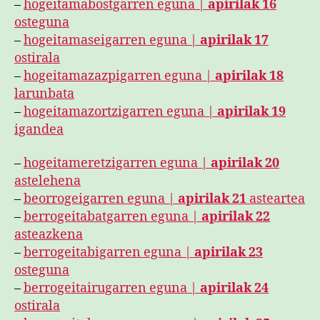
–
hogeitamabostgarren eguna |
apirilak 16
osteguna
–
hogeitamaseigarren eguna |
apirilak 17
ostirala
–
hogeitamazazpigarren eguna |
apirilak 18
larunbata
–
hogeitamazortzigarren eguna |
apirilak 19
igandea
–
hogeitameretzigarren eguna |
apirilak 20
astelehena
–
beorrogeigarren eguna |
apirilak 21
asteartea
–
berrogeitabatgarren eguna |
apirilak 22
asteazkena
–
berrogeitabigarren eguna |
apirilak 23
osteguna
–
berrogeitairugarren eguna |
apirilak 24
ostirala