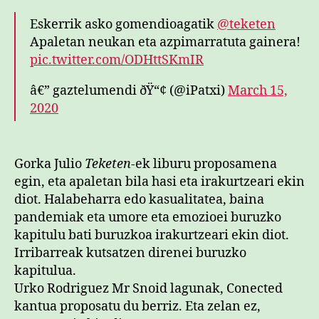
Eskerrik asko gomendioagatik
@teketen
Apaletan neukan eta azpimarratuta gainera!
pic.twitter.com/ODHttSKmIR
â€” gaztelumendi ðŸ“¢ (@iPatxi)
March 15,
2020
Gorka Julio
Teketen
-ek liburu proposamena
egin, eta apaletan bila hasi eta irakurtzeari ekin
diot. Halabeharra edo kasualitatea, baina
pandemiak eta umore eta emozioei buruzko
kapitulu bati buruzkoa irakurtzeari ekin diot.
Irribarreak kutsatzen direnei buruzko
kapitulua.
Urko Rodriguez Mr Snoid lagunak, Conected
kantua proposatu du berriz. Eta zelan ez,