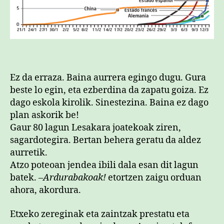
Ez da erraza. Baina aurrera egingo dugu. Gura
beste lo egin, eta ezberdina da zapatu goiza. Ez
dago eskola kirolik. Sinestezina. Baina ez dago
plan askorik be!
Gaur 80 lagun Lesakara joatekoak ziren,
sagardotegira. Bertan behera geratu da aldez
aurretik.
Atzo poteoan jendea ibili dala esan dit lagun
batek. –
Ardurabakoak!
etortzen zaigu orduan
ahora, akordura.
Etxeko zereginak eta zaintzak prestatu eta