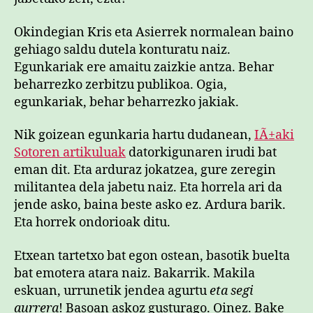
Okindegian Kris eta Asierrek normalean baino
gehiago saldu dutela konturatu naiz.
Egunkariak ere amaitu zaizkie antza. Behar
beharrezko zerbitzu publikoa. Ogia,
egunkariak, behar beharrezko jakiak.
Nik goizean egunkaria hartu dudanean,
IÃ±aki
Sotoren artikuluak
datorkigunaren irudi bat
eman dit. Eta arduraz jokatzea, gure zeregin
militantea dela jabetu naiz. Eta horrela ari da
jende asko, baina beste asko ez. Ardura barik.
Eta horrek ondorioak ditu.
Etxean tartetxo bat egon ostean, basotik buelta
bat emotera atara naiz. Bakarrik. Makila
eskuan, urrunetik jendea agurtu
eta segi
aurrera
! Basoan askoz gusturago. Oinez. Bake