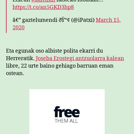
https://t.co/an5GKD3hp8
â€” gaztelumendi ðŸ“¢ (@iPatxi)
March 15,
2020
Eta egunak oso albiste polita ekarri du
Herreratik.
Joseba Erostegi antzuolarra kalean
libre, 22 urte baino gehiago barruan eman
ostean.