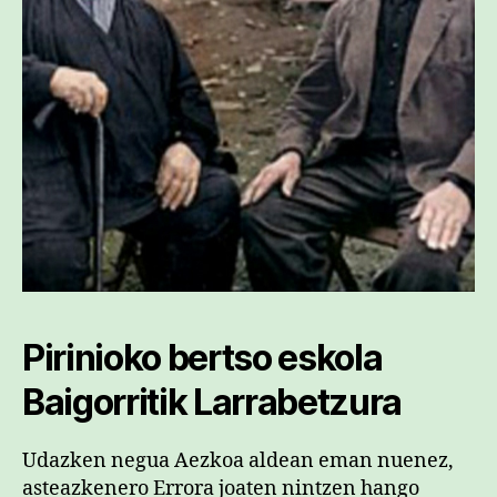
Pirinioko bertso eskola
Baigorritik Larrabetzura
Udazken negua Aezkoa aldean eman nuenez,
asteazkenero Errora joaten nintzen hango