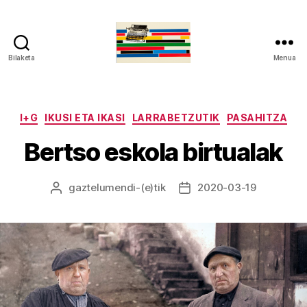
Bilaketa
Menua
gaztelumendi.eus
Kategoriak
I+G
IKUSI ETA IKASI
LARRABETZUTIK
PASAHITZA
Bertso eskola birtualak
gaztelumendi
-(e)tik
2020-03-19
Argitalpenaren
Argitalpenaren
egilea
data