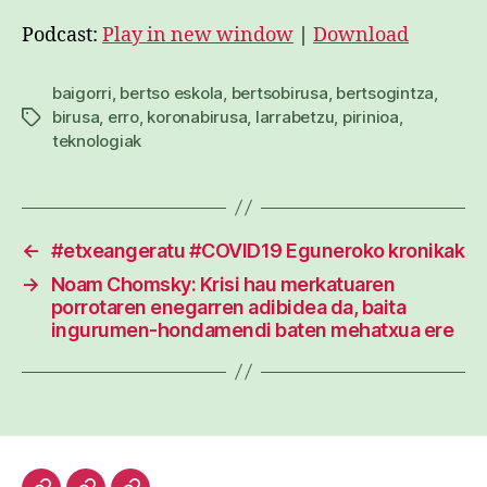
Podcast:
Play in new window
|
Download
baigorri
,
bertso eskola
,
bertsobirusa
,
bertsogintza
,
birusa
,
erro
,
koronabirusa
,
larrabetzu
,
pirinioa
,
Etiketak
teknologiak
←
#etxeangeratu #COVID19 Eguneroko kronikak
→
Noam Chomsky: Krisi hau merkatuaren
porrotaren enegarren adibidea da, baita
ingurumen-hondamendi baten mehatxua ere