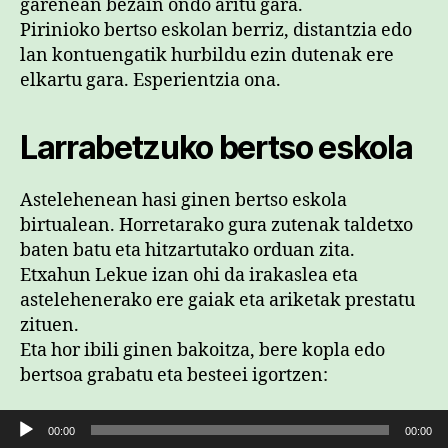
garenean bezain ondo aritu gara.
Pirinioko bertso eskolan berriz, distantzia edo
lan kontuengatik hurbildu ezin dutenak ere
elkartu gara. Esperientzia ona.
Larrabetzuko bertso eskola
Astelehenean hasi ginen bertso eskola
birtualean. Horretarako gura zutenak taldetxo
baten batu eta hitzartutako orduan zita.
Etxahun Lekue izan ohi da irakaslea eta
astelehenerako ere gaiak eta ariketak prestatu
zituen.
Eta hor ibili ginen bakoitza, bere kopla edo
bertsoa grabatu eta besteei igortzen:
Soinu erreproduzigailua
00:00
00:00