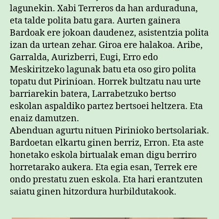
lagunekin. Xabi Terreros da han arduraduna,
eta talde polita batu gara. Aurten gainera
Bardoak ere jokoan daudenez, asistentzia polita
izan da urtean zehar. Giroa ere halakoa. Aribe,
Garralda, Aurizberri, Eugi, Erro edo
Meskiritzeko lagunak batu eta oso giro polita
topatu dut Pirinioan. Horrek bultzatu nau urte
barriarekin batera, Larrabetzuko bertso
eskolan aspaldiko partez bertsoei heltzera. Eta
enaiz damutzen.
Abenduan agurtu nituen Pirinioko bertsolariak.
Bardoetan elkartu ginen berriz, Erron. Eta aste
honetako eskola birtualak eman digu berriro
horretarako aukera. Eta egia esan, Terrek ere
ondo prestatu zuen eskola. Eta hari erantzuten
saiatu ginen hitzordura hurbildutakook.