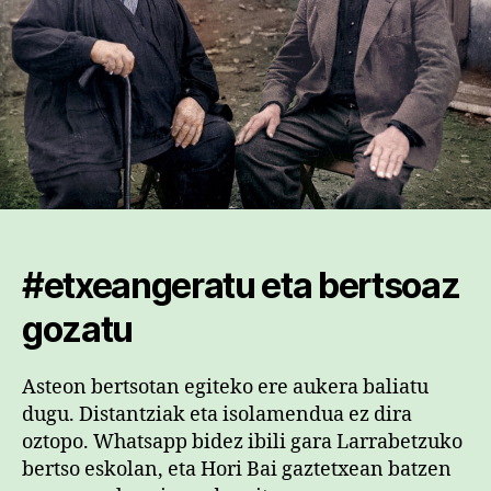
#etxeangeratu eta bertsoaz
gozatu
Asteon bertsotan egiteko ere aukera baliatu
dugu. Distantziak eta isolamendua ez dira
oztopo. Whatsapp bidez ibili gara Larrabetzuko
bertso eskolan, eta Hori Bai gaztetxean batzen