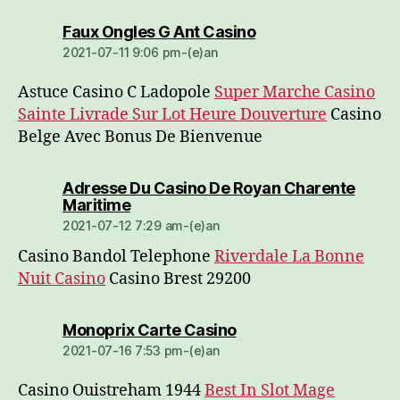
dio:
Faux Ongles G Ant Casino
2021-07-11 9:06 pm-(e)an
Astuce Casino C Ladopole
Super Marche Casino
Sainte Livrade Sur Lot Heure Douverture
Casino
Belge Avec Bonus De Bienvenue
Adresse Du Casino De Royan Charente
dio:
Maritime
2021-07-12 7:29 am-(e)an
Casino Bandol Telephone
Riverdale La Bonne
Nuit Casino
Casino Brest 29200
dio:
Monoprix Carte Casino
2021-07-16 7:53 pm-(e)an
Casino Ouistreham 1944
Best In Slot Mage