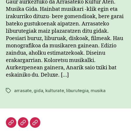
Gaur aurkeztuko da Arrasateko Kultur Aten.
Musika Gida. Hainbat musikari -klik egin eta
irakurriko dituzu- bere gomendioak, bere garai
bateko gustukoenak aipatzen. Arrasateko
liburutegiak maiz plazaratzen ditu gidak.
Poesiari buruz, liburuak, diskoak, filmeak. Hau
monografikoa da musikaren gainean. Edizio
zaindua, aholku estimatzekoak. Diseinu
erakargarrian. Koloretsu musikalki.
Aurkezpenean gainera, Anarik saio txiki bat
eskainiko du. Deluxe. […]
arrasate
,
gida
,
kulturate
,
liburutegia
,
musika
Etiketak
Hasiera
Kazetari
Patxi