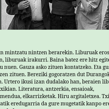
n mintzatu nintzen berarekin. Liburuak ero
n, liburuak irakurri. Baina batez ere hitz egi
u nuen. Gauza asko zituen kontatzeko. Eta gu
zen zituen. Bereziki gogoratzen dut Durango
. Urtero ikusi izan dudalako han, beraien li
txikian. Literatura, antzerkia, ensaioak,
mendua, elkarrizketak. Hiru argitaletxea. Tx
atik eredugarria da gure mugetatik kanpo er