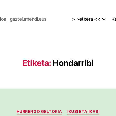
zioa | gaztelumendi.eus
> >etxera <<
Ka
Etiketa:
Hondarribi
Kategoriak
HURRENGO GELTOKIA
IKUSI ETA IKASI