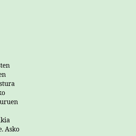
sten
ten
stura
ko
buruen
ikia
e. Asko