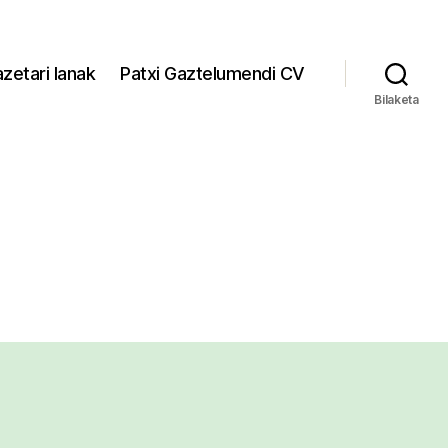
zetari lanak
Patxi Gaztelumendi CV
Bilaketa