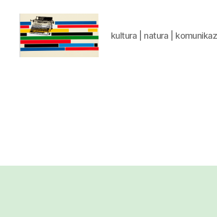
kultura | natura | komunika
gaztelumendi.eus