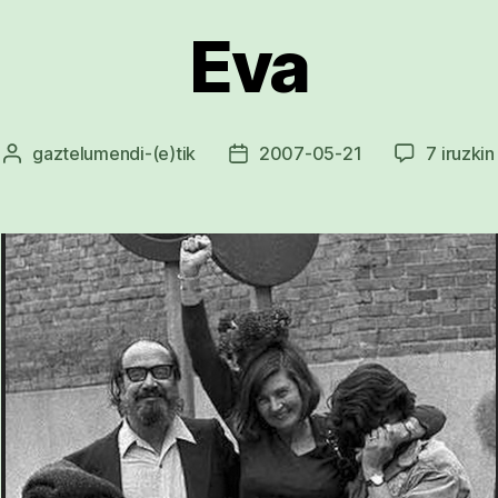
Eva
gaztelumendi
-(e)tik
2007-05-21
7 iruzkin
Argitalpenaren
Argitalpenaren
egilea
data