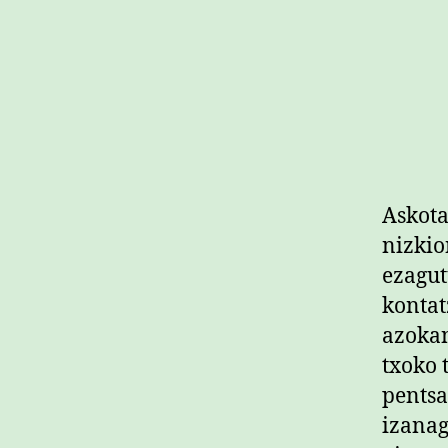
Askota
nizkio
ezagut
kontat
azokan
txoko 
pentsa
izanag