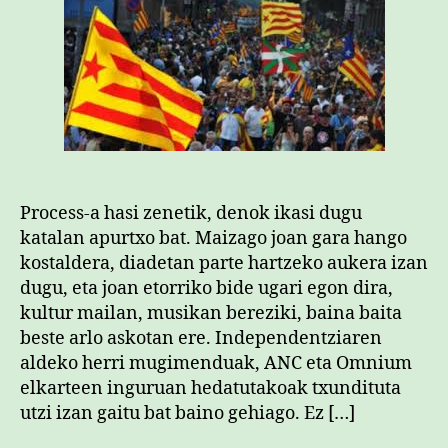
Process-a hasi zenetik, denok ikasi dugu
katalan apurtxo bat. Maizago joan gara hango
kostaldera, diadetan parte hartzeko aukera izan
dugu, eta joan etorriko bide ugari egon dira,
kultur mailan, musikan bereziki, baina baita
beste arlo askotan ere. Independentziaren
aldeko herri mugimenduak, ANC eta Omnium
elkarteen inguruan hedatutakoak txundituta
utzi izan gaitu bat baino gehiago. Ez […]