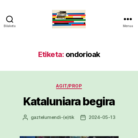
Bilaketa
Menua
gaztelumendi.eus
Etiketa:
ondorioak
Kategoriak
AGIT/PROP
Kataluniara begira
gaztelumendi
-(e)tik
2024-05-13
Argitalpenaren
Argitalpenaren
egilea
data