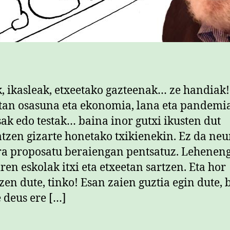
 ikasleak, etxeetako gazteenak… ze handiak!
an osasuna eta ekonomia, lana eta pandemia
ak edo testak… baina inor gutxi ikusten dut
tzen gizarte honetako txikienekin. Ez da neu
a proposatu beraiengan pentsatuz. Lehenen
iren eskolak itxi eta etxeetan sartzen. Eta hor
tzen dute, tinko! Esan zaien guztia egin dute, 
e deus ere […]