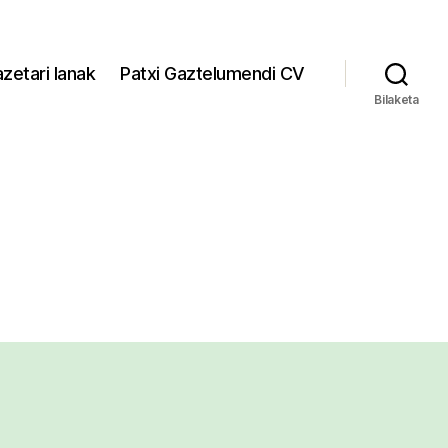
zetari lanak
Patxi Gaztelumendi CV
Bilaketa