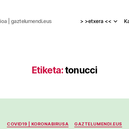
zioa | gaztelumendi.eus
> >etxera <<
Ka
Etiketa:
tonucci
Kategoriak
COVID19 | KORONABIRUSA
GAZTELUMENDI.EUS