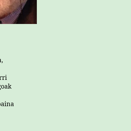
,
rri
goak
baina