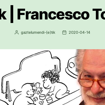
 | Francesco T
gaztelumendi
-(e)tik
2020-04-14
Argitalpenaren
Argitalpenaren
egilea
data