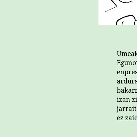
Umeak,
Egunot
enpres
ardura
bakarr
izan z
jarrai
ez zai