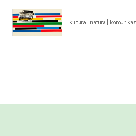
kultura | natura | komunika
gaztelumendi.eus