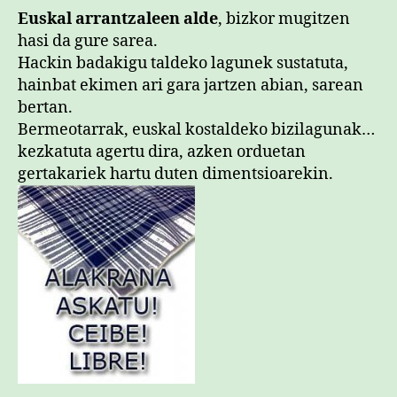
#al
Euskal arrantzaleen alde
, bizkor mugitzen
sar
hasi da gure sarea.
Hackin badakigu taldeko lagunek sustatuta,
hainbat ekimen ari gara jartzen abian, sarean
bertan.
Bermeotarrak, euskal kostaldeko bizilagunak…
kezkatuta agertu dira, azken orduetan
gertakariek hartu duten dimentsioarekin.