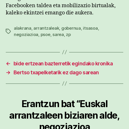
Facebooken taldea eta mobilizazio birtualak,
kaleko ekintzei emango die aukera.
alakrana
,
arrantzaleak
,
gobernua
,
itsasoa
,
Etiketak
negoziazioa
,
psoe
,
sarea
,
zp
←
bide ertzean bazterretik egindako kronika
→
Bertso txapelketarik ez dago sarean
Erantzun bat “Euskal
arrantzaleen biziaren alde,
negoziazioa