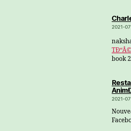
Charl
2021-07
naksha
TÐ“Â©l
book 2
Resta
AnimÐ
2021-07-
Nouve
Facebo