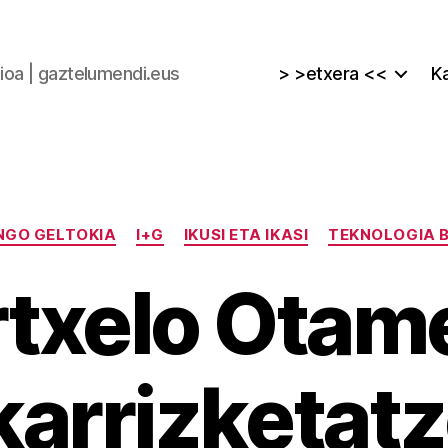
zioa | gaztelumendi.eus
> >etxera <<
Ka
Kategoriak
NGO GELTOKIA
I+G
IKUSI ETA IKASI
TEKNOLOGIA 
txelo Otam
karrizketat