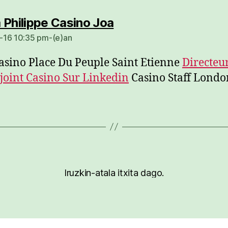
dio:
 Philippe Casino Joa
-16 10:35 pm-(e)an
Casino Place Du Peuple Saint Etienne
Directeu
joint Casino Sur Linkedin
Casino Staff Londo
Iruzkin-atala itxita dago.