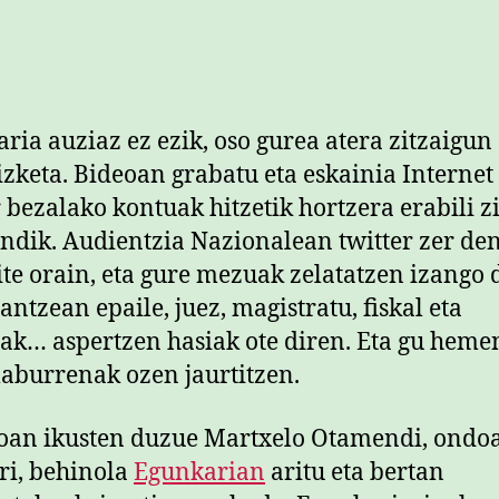
ria auziaz ez ezik, oso gurea atera zitzaigun
izketa. Bideoan grabatu eta eskainia Internet
r bezalako kontuak hitzetik hortzera erabili z
dik. Audientzia Nazionalean twitter zer de
te orain, eta gure mezuak zelatatzen izango 
antzean epaile, juez, magistratu, fiskal eta
ak… aspertzen hasiak ote diren. Eta gu heme
aburrenak ozen jaurtitzen.
oan ikusten duzue Martxelo Otamendi, ondo
ri, behinola
Egunkarian
aritu eta bertan