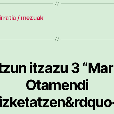
 irratia / mezuak
tzun itzazu 3 “Mar
Otamendi
rizketatzen&rdquo