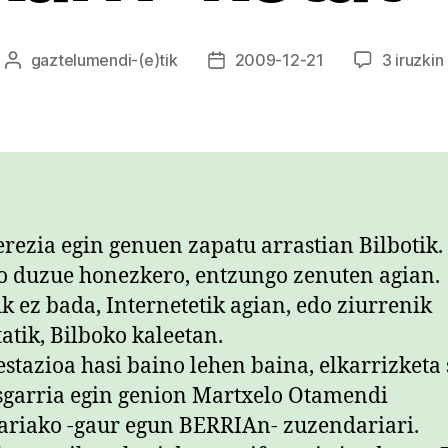
gaztelumendi
-(e)tik
2009-12-21
3 iruzkin
Argitalpenaren
Argitalpenaren
egilea
data
erezia egin genuen zapatu arrastian Bilbotik.
o duzue honezkero, entzungo zenuten agian.
tik ez bada, Internetetik agian, edo ziurrenik
tatik, Bilboko kaleetan.
stazioa hasi baino lehen baina, elkarrizketa
sgarria egin genion Martxelo Otamendi
riako -gaur egun BERRIAn- zuzendariari.