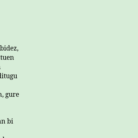
 bidez,
ituen
n
ditugu
n, gure
an bi