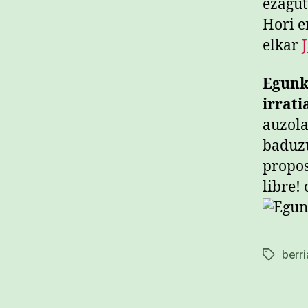
ezagut
Hori e
elkar
Egunka
irrat
auzola
baduzu
propos
libre!
berri
Etiketak