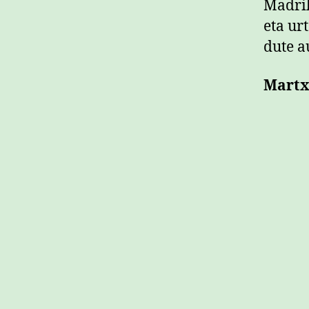
Madril
eta ur
dute a
Martx