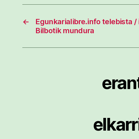
←
Egunkarialibre.info telebista /
Bilbotik mundura
eran
elkar