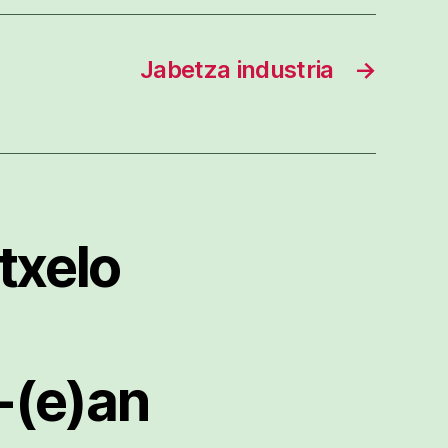
Jabetza industria
→
txelo
-(e)an