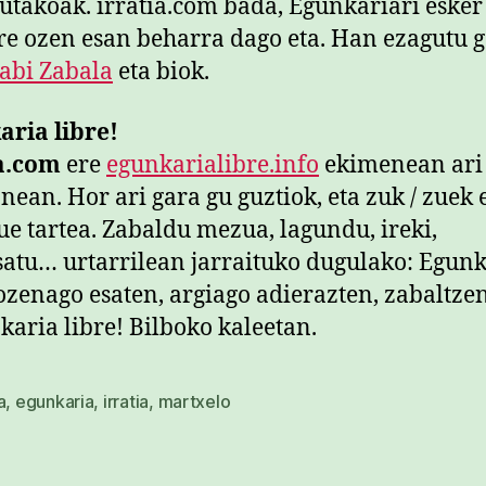
utakoak. irratia.com bada, Egunkariari esker
re ozen esan beharra dago eta. Han ezagutu 
Jabi Zabala
eta biok.
ria libre!
ia.com
ere
egunkarialibre.info
ekimenean ari 
nean. Hor ari gara gu guztiok, eta zuk / zuek 
e tartea. Zabaldu mezua, lagundu, ireki,
atu… urtarrilean jarraituko dugulako: Egun
 ozenago esaten, argiago adierazten, zabaltzen
a
,
egunkaria
,
irratia
,
martxelo