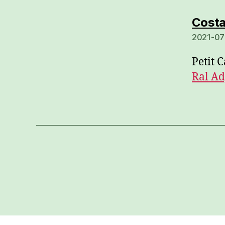
Costa
2021-07
Petit 
Ral Ad