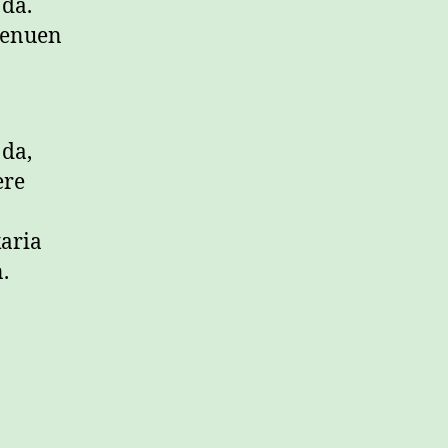
 da.
genuen
da,
ere
karia
.