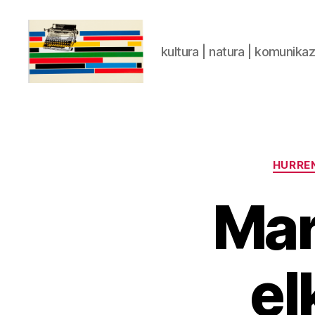
kultura | natura | komunika
gaztelumendi.eus
HURRE
Mar
el