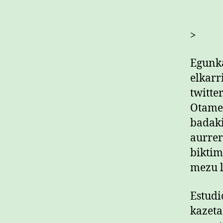
>
Egunka
elkarr
twitte
Otamen
badaki
aurrer
biktim
mezu l
Estudi
kazeta