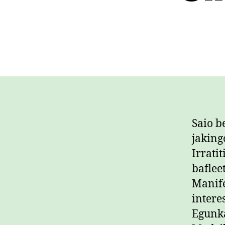
Saio b
jaking
Irrati
baflee
Manife
intere
Egunka