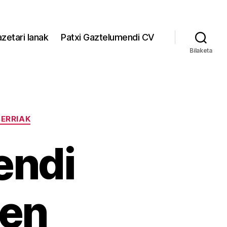
zetari lanak
Patxi Gaztelumendi CV
Bilaketa
BERRIAK
endi
zen