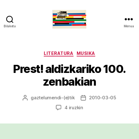
Bilaketa
Menua
gaztelumendi.eus
Kategoriak
LITERATURA
MUSIKA
Prest! aldizkariko 100.
zenbakian
gaztelumendi
-(e)tik
2010-03-05
Argitalpenaren
Argitalpenaren
egilea
data
Prest!
4 iruzkin
aldizkariko
100.
zenbakian
sarreran