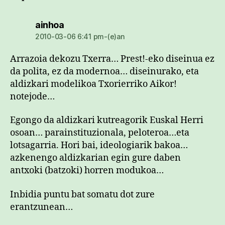
dio:
ainhoa
2010-03-06 6:41 pm-(e)an
Arrazoia dekozu Txerra… Prest!-eko diseinua ez
da polita, ez da modernoa… diseinurako, eta
aldizkari modelikoa Txorierriko Aikor!
notejode…
Egongo da aldizkari kutreagorik Euskal Herri
osoan… parainstituzionala, peloteroa…eta
lotsagarria. Hori bai, ideologiarik bakoa…
azkenengo aldizkarian egin gure daben
antxoki (batzoki) horren modukoa…
Inbidia puntu bat somatu dot zure
erantzunean…