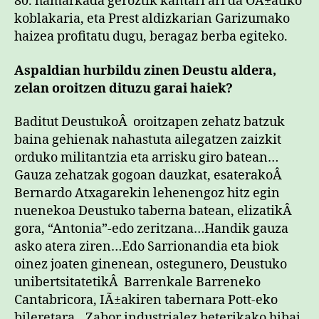
80. hamarkada geroztik kantari ari da OÃ±atiko
koblakaria, eta Prest aldizkarian Garizumako
haizea profitatu dugu, beragaz berba egiteko.
Aspaldian hurbildu zinen Deustu aldera,
zelan oroitzen dituzu garai haiek?
Baditut DeustukoÂ oroitzapen zehatz batzuk
baina gehienak nahastuta ailegatzen zaizkit
orduko militantzia eta arrisku giro batean…
Gauza zehatzak gogoan dauzkat, esaterakoÂ
Bernardo Atxagarekin lehenengoz hitz egin
nuenekoa Deustuko taberna batean, elizatikÂ
gora, “Antonia”-edo zeritzana…Handik gauza
asko atera ziren…Edo Sarrionandia eta biok
oinez joaten ginenean, ostegunero, Deustuko
unibertsitatetikÂ Barrenkale Barreneko
Cantabricora, IÃ±akiren tabernara Pott-eko
bileretara…Zabor industrialez beterikako hibai