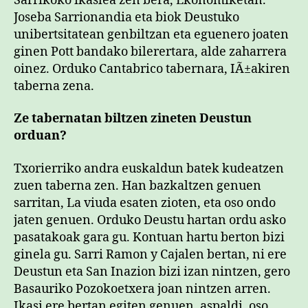
Sarrikoko ikaslea zen bera, Ekonomiketan.
Joseba Sarrionandia eta biok Deustuko
unibertsitatean genbiltzan eta eguenero joaten
ginen Pott bandako bilerertara, alde zaharrera
oinez. Orduko Cantabrico tabernara, IÃ±akiren
taberna zena.
Ze tabernatan biltzen zineten Deustun
orduan?
Txorierriko andra euskaldun batek kudeatzen
zuen taberna zen. Han bazkaltzen genuen
sarritan, La viuda esaten zioten, eta oso ondo
jaten genuen. Orduko Deustu hartan ordu asko
pasatakoak gara gu. Kontuan hartu berton bizi
ginela gu. Sarri Ramon y Cajalen bertan, ni ere
Deustun eta San Inazion bizi izan nintzen, gero
Basauriko Pozokoetxera joan nintzen arren.
Ikasi ere bertan egiten genuen, aspaldi, oso