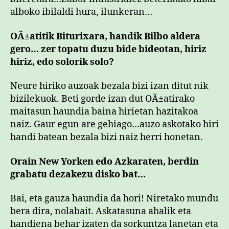
alboko ibilaldi hura, ilunkeran…
OÃ±atitik Biturixara, handik Bilbo aldera
gero… zer topatu duzu bide bideotan, hiriz
hiriz, edo solorik solo?
Neure hiriko auzoak bezala bizi izan ditut nik
bizilekuok. Beti gorde izan dut OÃ±atirako
maitasun haundia baina hirietan hazitakoa
naiz. Gaur egun are gehiago…auzo askotako hiri
handi batean bezala bizi naiz herri honetan.
Orain New Yorken edo Azkaraten, berdin
grabatu dezakezu disko bat…
Bai, eta gauza haundia da hori! Niretako mundu
bera dira, nolabait. Askatasuna ahalik eta
handiena behar izaten da sorkuntza lanetan eta