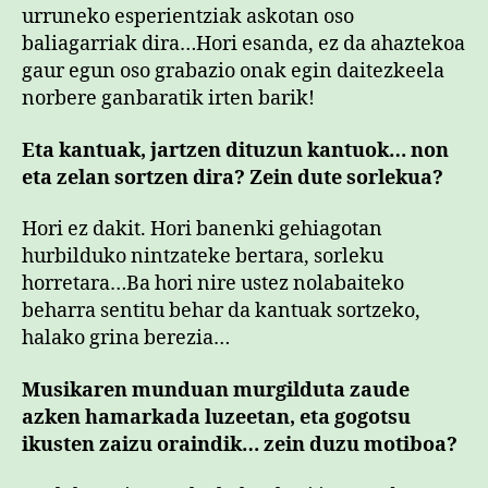
urruneko esperientziak askotan oso
baliagarriak dira…Hori esanda, ez da ahaztekoa
gaur egun oso grabazio onak egin daitezkeela
norbere ganbaratik irten barik!
Eta kantuak, jartzen dituzun kantuok… non
eta zelan sortzen dira? Zein dute sorlekua?
Hori ez dakit. Hori banenki gehiagotan
hurbilduko nintzateke bertara, sorleku
horretara…Ba hori nire ustez nolabaiteko
beharra sentitu behar da kantuak sortzeko,
halako grina berezia…
Musikaren munduan murgilduta zaude
azken hamarkada luzeetan, eta gogotsu
ikusten zaizu oraindik… zein duzu motiboa?