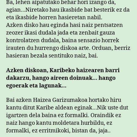
Ba, lehen aipatutako behar hori izango da,
agian…Niretako hau ikasbide bat besterik ez da
eta ikasbide horren hasieretan nabil.
Azken disko hau eginda hasi naiz pentsatzen
zeozer ikasi dudala jada eta zenbait gauza
kontrolatzen dudala, baina sensazio horrek
irauten du hurrengo diskoa arte. Orduan, berriz
hasieran bezala sentituko naiz, bai.
Azken diskoan, Karibeko haizearen barri
dakarzu, hango aireen doinuak… hango
egoerak eta lagunak…
Bai azken Haizea Garizumakoa hortako hiru
kantu ditut Karibe aldean eginak…Nik uste dut
igartzen dela baina ez formalki. Oraindik ez
naiz hango kantu moldetara hurbildu, ez
formalki, ez erritmikoki, bistan da, jaja..