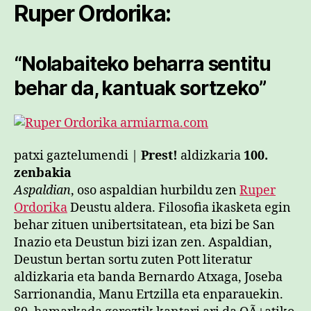
Ruper Ordorika:
“Nolabaiteko beharra sentitu
behar da, kantuak sortzeko”
patxi gaztelumendi |
Prest!
aldizkaria
100.
zenbakia
Aspaldian
, oso aspaldian hurbildu zen
Ruper
Ordorika
Deustu aldera. Filosofia ikasketa egin
behar zituen unibertsitatean, eta bizi be San
Inazio eta Deustun bizi izan zen. Aspaldian,
Deustun bertan sortu zuten Pott literatur
aldizkaria eta banda Bernardo Atxaga, Joseba
Sarrionandia, Manu Ertzilla eta enparauekin.