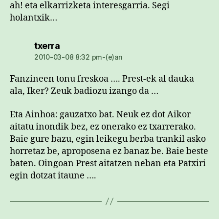
ah! eta elkarrizketa interesgarria. Segi
holantxik…
dio:
txerra
2010-03-08 8:32 pm-(e)an
Fanzineen tonu freskoa …. Prest-ek al dauka
ala, Iker? Zeuk badiozu izango da …
Eta Ainhoa: gauzatxo bat. Neuk ez dot Aikor
aitatu inondik bez, ez onerako ez txarrerako.
Baie gure bazu, egin leikegu berba trankil asko
horretaz be, aproposena ez banaz be. Baie beste
baten. Oingoan Prest aitatzen neban eta Patxiri
egin dotzat itaune ….