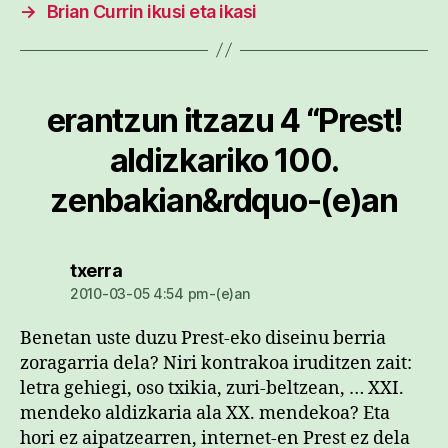
→
Brian Currin ikusi eta ikasi
erantzun itzazu 4 “Prest!
aldizkariko 100.
zenbakian&rdquo-(e)an
dio:
txerra
2010-03-05 4:54 pm-(e)an
Benetan uste duzu Prest-eko diseinu berria
zoragarria dela? Niri kontrakoa iruditzen zait:
letra gehiegi, oso txikia, zuri-beltzean, … XXI.
mendeko aldizkaria ala XX. mendekoa? Eta
hori ez aipatzearren, internet-en Prest ez dela