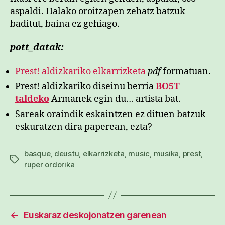
aspaldi. Halako oroitzapen zehatz batzuk
baditut, baina ez gehiago.
pott_datak:
Prest! aldizkariko elkarrizketa
pdf
formatuan.
Prest! aldizkariko diseinu berria
BO5T
taldeko
Armanek egin du… artista bat.
Sareak oraindik eskaintzen ez dituen batzuk
eskuratzen dira paperean, ezta?
basque
,
deustu
,
elkarrizketa
,
music
,
musika
,
prest
,
Etiketak
ruper ordorika
←
Euskaraz deskojonatzen garenean