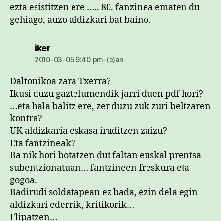
ezta esistitzen ere ….. 80. fanzinea ematen du
gehiago, auzo aldizkari bat baino.
dio:
iker
2010-03-05 9:40 pm-(e)an
Daltonikoa zara Txerra?
Ikusi duzu gaztelumendik jarri duen pdf hori?
…eta hala balitz ere, zer duzu zuk zuri beltzaren
kontra?
UK aldizkaria eskasa iruditzen zaizu?
Eta fantzineak?
Ba nik hori botatzen dut faltan euskal prentsa
subentzionatuan… fantzineen freskura eta
gogoa.
Badirudi soldatapean ez bada, ezin dela egin
aldizkari ederrik, kritikorik…
Flipatzen…