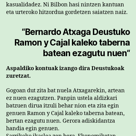
kasualidadez. Ni Bilbon hasi nintzen kantuan
eta urteroko hitzordua gordetzen saiatzen naiz.
“
Bernardo Atxaga Deustuko
Ramon y Cajal kaleko taberna
batean ezagutu nuen
“
Aspaldiko kontuak izango dira Deustukoak
zuretzat.
Gogoan dut zita bat nuela Atxagarekin, artean
ez nuen ezagutzen. Panpin ustela aldizkari
batzuen dirua itzuli behar nion eta zita egin
genuen Ramon y Cajal kaleko taberna batean,
bertan ezagutu nuen. Gerora adiskidantza
handia egin genuen.