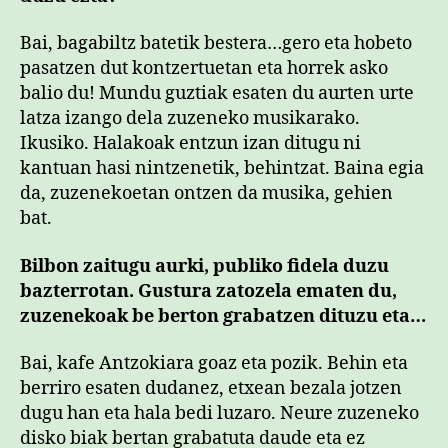
Bai, bagabiltz batetik bestera…gero eta hobeto
pasatzen dut kontzertuetan eta horrek asko
balio du! Mundu guztiak esaten du aurten urte
latza izango dela zuzeneko musikarako.
Ikusiko. Halakoak entzun izan ditugu ni
kantuan hasi nintzenetik, behintzat. Baina egia
da, zuzenekoetan ontzen da musika, gehien
bat.
Bilbon zaitugu aurki, publiko fidela duzu
bazterrotan. Gustura zatozela ematen du,
zuzenekoak be berton grabatzen dituzu eta…
Bai, kafe Antzokiara goaz eta pozik. Behin eta
berriro esaten dudanez, etxean bezala jotzen
dugu han eta hala bedi luzaro. Neure zuzeneko
disko biak bertan grabatuta daude eta ez