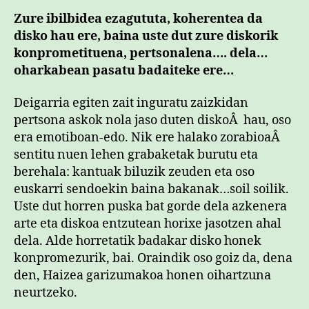
Zure ibilbidea ezagututa, koherentea da
disko hau ere, baina uste dut zure diskorik
konprometituena, pertsonalena…. dela…
oharkabean pasatu badaiteke ere…
Deigarria egiten zait inguratu zaizkidan
pertsona askok nola jaso duten diskoÂ hau, oso
era emotiboan-edo. Nik ere halako zorabioaÂ
sentitu nuen lehen grabaketak burutu eta
berehala: kantuak biluzik zeuden eta oso
euskarri sendoekin baina bakanak…soil soilik.
Uste dut horren puska bat gorde dela azkenera
arte eta diskoa entzutean horixe jasotzen ahal
dela. Alde horretatik badakar disko honek
konpromezurik, bai. Oraindik oso goiz da, dena
den, Haizea garizumakoa honen oihartzuna
neurtzeko.