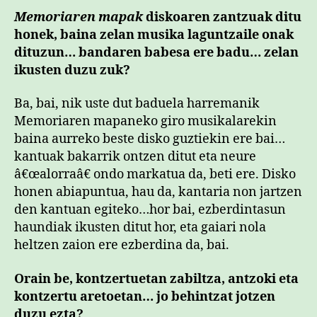
Memoriaren mapak
diskoaren zantzuak ditu
honek, baina zelan musika laguntzaile onak
dituzun… bandaren babesa ere badu… zelan
ikusten duzu zuk?
Ba, bai, nik uste dut baduela harremanik
Memoriaren mapaneko giro musikalarekin
baina aurreko beste disko guztiekin ere bai…
kantuak bakarrik ontzen ditut eta neure
â€œalorraâ€ ondo markatua da, beti ere. Disko
honen abiapuntua, hau da, kantaria non jartzen
den kantuan egiteko…hor bai, ezberdintasun
haundiak ikusten ditut hor, eta gaiari nola
heltzen zaion ere ezberdina da, bai.
Orain be, kontzertuetan zabiltza, antzoki eta
kontzertu aretoetan… jo behintzat jotzen
duzu ezta?