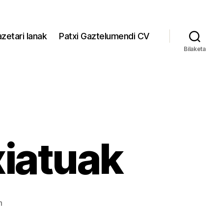
zetari lanak
Patxi Gaztelumendi CV
Bilaketa
xiatuak
Ongi
n
etorri