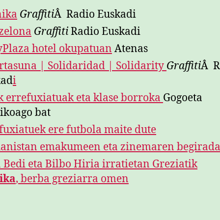
nika
Graffiti
Â Radio Euskadi
zelona
Graffiti
Radio Euskadi
yPlaza hotel okupatuan
Atenas
rtasuna | Solidaridad | Solidarity
Graffiti
Â R
kad
i
k errefuxiatuak eta klase borroka
Gogoeta
tikoago bat
fuxiatuek ere futbola maite dute
anistan emakumeen eta zinemaren begirada
 Bedi eta Bilbo Hiria irratietan Greziatik
ika
, berba greziarra omen