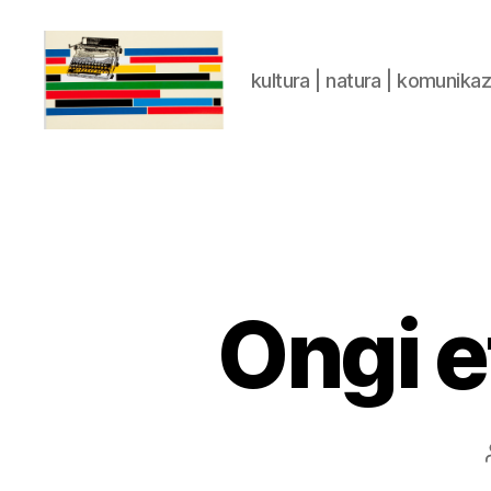
kultura | natura | komunika
gaztelumendi.eus
Ongi e