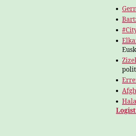
Ger
Bart
#Cit
Elka
Eus
Zize
poli
Erre
Afgh
Hala
Logist