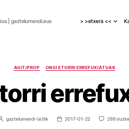
zioa | gaztelumendi.eus
> >etxera <<
Ka
Kategoriak
AGIT/PROP
ONGI ETORRI ERREFUXIATUAK
torri errefu
gaztelumendi
-(e)tik
2017-01-22
288 iruzki
Argitalpenaren
Argitalpenaren
egilea
data