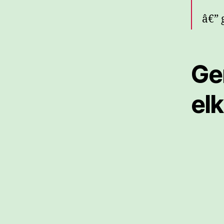
â€” 
Ge
el