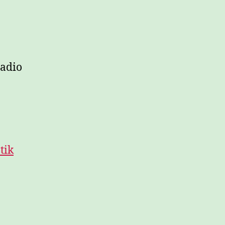
adio
tik