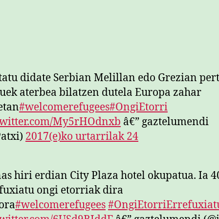
atu didate Serbian Melillan edo Grezian per
uek aterbea bilatzen dutela Europa zahar
etan
#welcomerefugees
#OngiEtorri
.twitter.com/My5rHOdnxb
â€” gaztelumendi
atxi)
2017(e)ko urtarrilak 24
as hiri erdian City Plaza hotel okupatua. Ia 4
fuxiatu ongi etorriak dira
ora
#welcomerefugees
#OngiEtorriErrefuxiat