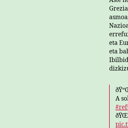
Aste h
Grezia
asmoa
Nazioa
errefu
eta Eu
eta ba
Ibilbi
dizkiz
ðŸ“
A so
#ref
ðŸŒ
pic.