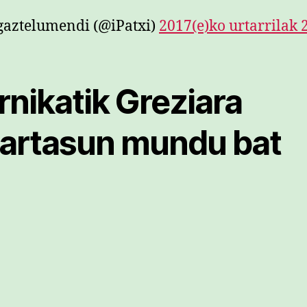
gaztelumendi (@iPatxi)
2017(e)ko urtarrilak 
rnikatik Greziara
kartasun mundu bat