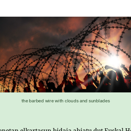
the barbed wire with clouds and sunblades