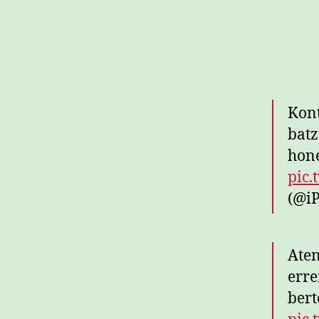
Kont
batz
hon
pic
(@iP
Aten
erre
bert