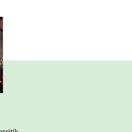
errefuxiatuak
sarreran