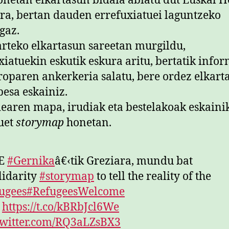
onetan elkartasun bidaia abiatu dut Euskal H
ra, bertan dauden errefuxiatuei laguntzeko
gaz.
rteko elkartasun sareetan murgildu,
xiatuekin eskutik eskura aritu, bertatik infor
roparen ankerkeria salatu, bere ordez elkart
besa eskainiz.
dearen mapa, irudiak eta bestelakoak eskaini
uet
storymap
honetan.
Œ
#Gernika
â€‹tik Greziara, mundu bat
lidarity
#storymap
to tell the reality of the
ugees
#RefugeesWelcome

https://t.co/kBRbJcl6We
twitter.com/RQ3aLZsBX3